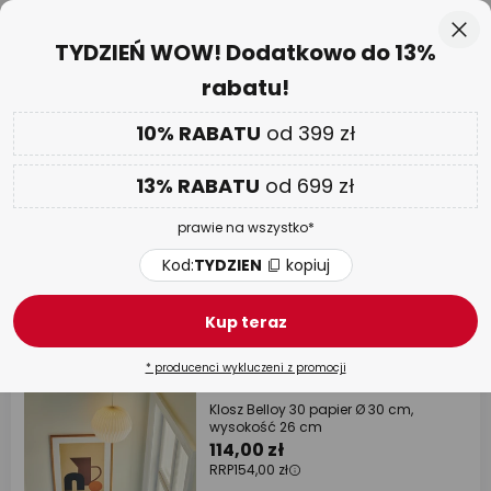
Ponad 25 lat doświadczenia
Przejdź
Zam
TYDZIEŃ WOW! Dodatkowo do 13%
do
rabatu!
treści
aj
Tylko
01 D 03 G 54 M 18 S
DODATKOWO
nawet do 13% RABATU!
10% RABATU
od 399 zł
Kod:
TYDZIEN
kopiuj
13% RABATU
od 699 zł
TYDZIEŃ WOW
| do -70%
prawie na wszystko*
Abażury z papieru
Kod:
TYDZIEN
kopiuj
11 artykułów
Filtr
1
Kup teraz
* producenci wykluczeni z promocji
RRP -26%
Klosz Belloy 30 papier Ø 30 cm,
wysokość 26 cm
114,00 zł
RRP
154,00 zł