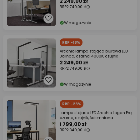
2 249,00 zł
RRP
2 749,00 zł
W magazynie
RRP -18%
Arcchio lampa stojąca biurowa LED
Jolinda, czarna, 4000K, czujnik
2 249,00 zł
RRP
2 749,00 zł
W magazynie
RRP -23%
Lampa stojąca LED Arcchio Logan Pro,
czarna, czujnik, ściemniana
1 799,00 zł
RRP
2 349,00 zł