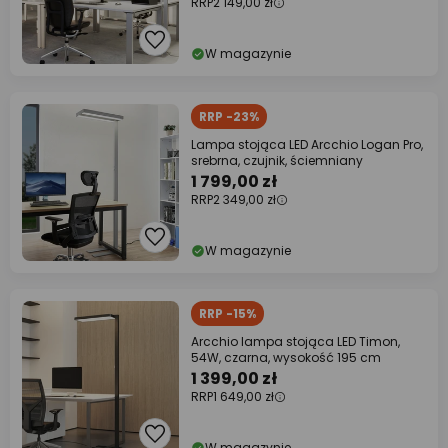
RRP
2 149,00 zł
W magazynie
RRP -23%
Lampa stojąca LED Arcchio Logan Pro,
srebrna, czujnik, ściemniany
1 799,00 zł
RRP
2 349,00 zł
W magazynie
RRP -15%
Arcchio lampa stojąca LED Timon,
54W, czarna, wysokość 195 cm
1 399,00 zł
RRP
1 649,00 zł
W magazynie