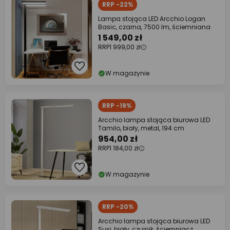
RRP -22%
Lampa stojąca LED Arcchio Logan
Basic, czarna, 7500 lm, ściemniana
1 549,00 zł
RRP
1 999,00 zł
W magazynie
RRP -19%
Arcchio lampa stojąca biurowa LED
Tamilo, biały, metal, 194 cm
954,00 zł
RRP
1 184,00 zł
W magazynie
RRP -20%
Arcchio lampa stojąca biurowa LED
Susi, biały, czujnik, ściemniacz