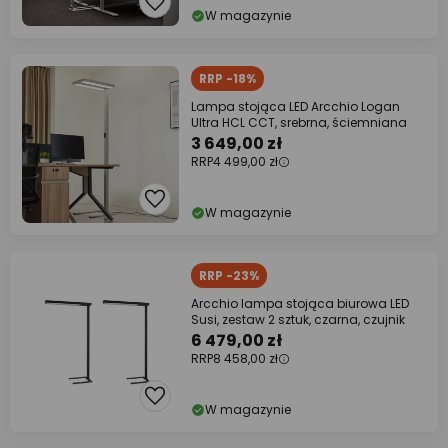
W magazynie
RRP -18%
Lampa stojąca LED Arcchio Logan
Ultra HCL CCT, srebrna, ściemniana
3 649,00 zł
RRP
4 499,00 zł
W magazynie
RRP -23%
Arcchio lampa stojąca biurowa LED
Susi, zestaw 2 sztuk, czarna, czujnik
6 479,00 zł
RRP
8 458,00 zł
W magazynie