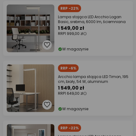
RRP -22%
Lampa stojąca LED Arcchio Logan
Basic, srebrna, 6000 lm, ściemniana
1 549,00 zł
RRP
1 999,00 zł
W magazynie
RRP -6%
Arcchio lampa stojąca LED Timon, 195
cm, biały, 54 W, aluminium
1 549,00 zł
RRP
1 649,00 zł
W magazynie
RRP -22%