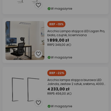
W magazynie
RRP -19%
Arcchio Lampa stojąca LED Logan Pro,
biała, czujnik, ściemniana
1 899,00 zł
RRP
2 349,00 zł
W magazynie
RRP -22%
Arcchio lampa stojąca biurowa LED
Jolinda, zestaw 2 sztuk, srebrna, 4000
K
4 233,00 zł
RRP
5 456,00 zł
W magazynie