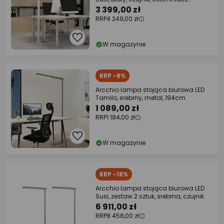
dotykowy
3 399,00 zł
RRP
4 249,00 zł
W magazynie
RRP -8%
Arcchio lampa stojąca biurowa LED
Tamilo, srebrny, metal, 194cm
1 089,00 zł
RRP
1 184,00 zł
W magazynie
RRP -18%
Arcchio lampa stojąca biurowa LED
Susi, zestaw 2 sztuk, srebrna, czujnik
6 911,00 zł
RRP
8 458,00 zł