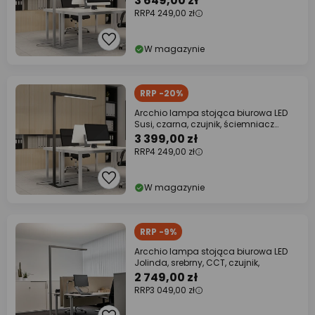
3 649,00 zł
RRP
4 249,00 zł
W magazynie
RRP -20%
Arcchio lampa stojąca biurowa LED
Susi, czarna, czujnik, ściemniacz
dotykowy
3 399,00 zł
RRP
4 249,00 zł
W magazynie
RRP -9%
Arcchio lampa stojąca biurowa LED
Jolinda, srebrny, CCT, czujnik,
2 749,00 zł
RRP
3 049,00 zł