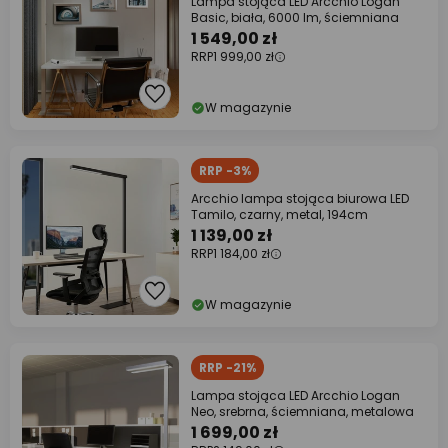
Lampa stojąca LED Arcchio Logan
Basic, biała, 6000 lm, ściemniana
1 549,00 zł
RRP
1 999,00 zł
W magazynie
RRP -3%
Arcchio lampa stojąca biurowa LED
Tamilo, czarny, metal, 194cm
1 139,00 zł
RRP
1 184,00 zł
W magazynie
RRP -21%
Lampa stojąca LED Arcchio Logan
Neo, srebrna, ściemniana, metalowa
1 699,00 zł