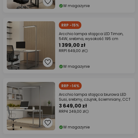
W magazynie
RRP -15%
Arcchio lampa stojąca LED Timon,
54W, srebrna, wysokość 195 cm
1 399,00 zł
RRP
1 649,00 zł
W magazynie
RRP -14%
Arcchio lampa stojąca biurowa LED
Susi, srebrny, czujnik, ściemniany, CCT
3 649,00 zł
RRP
4 249,00 zł
W magazynie