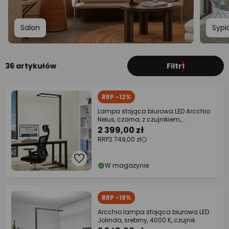
Salon
Sypi
36 artykułów
Filtr
1
RRP -12%
Lampa stojąca biurowa LED Arcchio
Nelus, czarna, z czujnikiem,
ściemniana
2 399,00 zł
RRP
2 749,00 zł
W magazynie
RRP -18%
Arcchio lampa stojąca biurowa LED
Jolinda, srebrny, 4000 K, czujnik