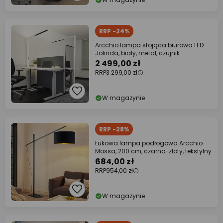
RRP -24%
Arcchio lampa stojąca biurowa LED
Jolinda, biały, metal, czujnik
2 499,00 zł
RRP
3 299,00 zł
W magazynie
RRP -28%
Łukowa lampa podłogowa Arcchio
Mossa, 200 cm, czarno-złoty, tekstylny
684,00 zł
RRP
954,00 zł
W magazynie