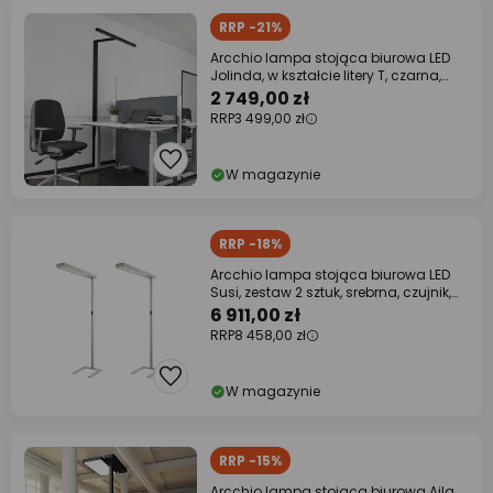
RRP -21%
Arcchio lampa stojąca biurowa LED
Jolinda, w kształcie litery T, czarna,
4000 K
2 749,00 zł
RRP
3 499,00 zł
W magazynie
RRP -18%
Arcchio lampa stojąca biurowa LED
Susi, zestaw 2 sztuk, srebrna, czujnik,
CCT
6 911,00 zł
RRP
8 458,00 zł
W magazynie
RRP -15%
Arcchio lampa stojąca biurowa Aila,