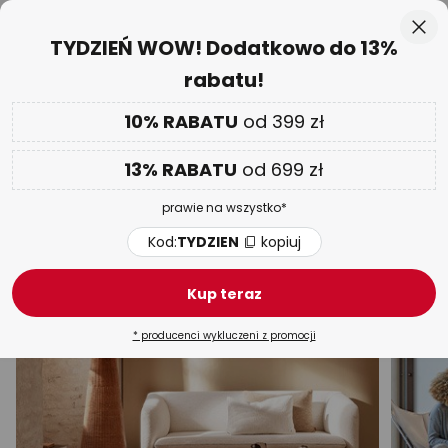
50-dniowy termin zwrotu towaru
Przejdź
Zam
TYDZIEŃ WOW! Dodatkowo do 13%
do
rabatu!
treści
aj
DODATKOWO
nawet do 13% RABATU!
Kod:
TYDZIEN
kopiuj
10% RABATU
od 399 zł
TYDZIEŃ WOW
| do -70%
13% RABATU
od 699 zł
Arcchio lampy stojące
prawie na wszystko*
Łukowe
LED
Drewniane
Materiałowe
Oświet
Kod:
TYDZIEN
kopiuj
Kup teraz
* producenci wykluczeni z promocji