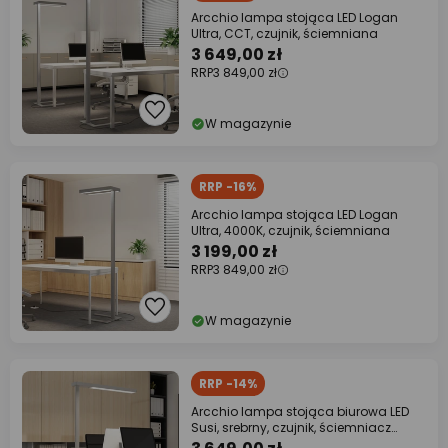
Arcchio lampa stojąca LED Logan
Ultra, CCT, czujnik, ściemniana
3 649,00 zł
RRP
3 849,00 zł
W magazynie
RRP -16%
Arcchio lampa stojąca LED Logan
Ultra, 4000K, czujnik, ściemniana
3 199,00 zł
RRP
3 849,00 zł
W magazynie
RRP -14%
Arcchio lampa stojąca biurowa LED
Susi, srebrny, czujnik, ściemniacz
dotykowy