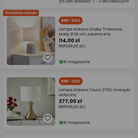
Czas dostawy: 7 - 11 dni roboczych
Ostatnie sztuki
RRP -54%
Lampa stołowa Lindby Thalassia,
biała, Ø 26 cm, ceramiczna
114,00 zł
RRP
249,00 zł
W magazynie
RRP -20%
Lampa stołowa Touch 2750, mosiądz
antyczny
277,00 zł
RRP
346,00 zł
W magazynie