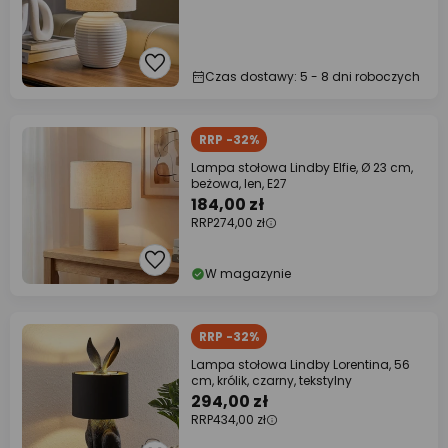
Czas dostawy: 5 - 8 dni roboczych
RRP -32%
Lampa stołowa Lindby Elfie, Ø 23 cm,
beżowa, len, E27
184,00 zł
RRP
274,00 zł
W magazynie
RRP -32%
Lampa stołowa Lindby Lorentina, 56
cm, królik, czarny, tekstylny
294,00 zł
RRP
434,00 zł