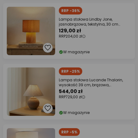
RRP -36%
Lampa stołowa Lindby Jone,
jasnobrązowa, tekstylna, 30 cm
wysokości, E27
129,00 zł
RRP
204,00 zł
W magazynie
RRP -25%
Lampa stołowa Lucande Thalorin,
wysokość 39 cm, brązowa,
ceramiczna
544,00 zł
RRP
729,00 zł
W magazynie
RRP -5%