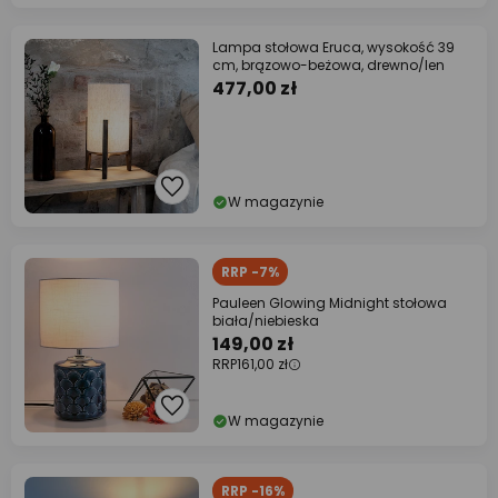
Lampa stołowa Eruca, wysokość 39
cm, brązowo-beżowa, drewno/len
477,00 zł
W magazynie
RRP -7%
Pauleen Glowing Midnight stołowa
biała/niebieska
149,00 zł
RRP
161,00 zł
W magazynie
RRP -16%