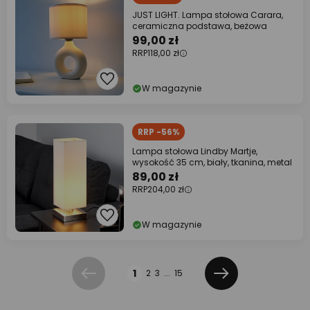
JUST LIGHT. Lampa stołowa Carara,
ceramiczna podstawa, beżowa
99,00 zł
RRP
118,00 zł
W magazynie
RRP -56%
Lampa stołowa Lindby Martje,
wysokość 35 cm, biały, tkanina, metal
89,00 zł
RRP
204,00 zł
W magazynie
Strona
1
2
3
...
15
Poprzednia
Dalej