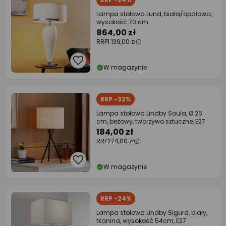
Lampa stołowa Lund, biała/opalowa,
wysokość 70 cm
864,00 zł
RRP
1 139,00 zł
W magazynie
RRP -32%
Lampa stołowa Lindby Soula, Ø 26
cm, beżowy, tworzywo sztuczne, E27
184,00 zł
RRP
274,00 zł
W magazynie
RRP -24%
Lampa stołowa Lindby Sigurd, biały,
tkanina, wysokość 54cm, E27