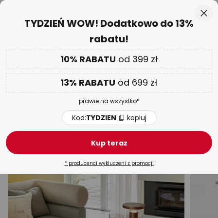
50-dniowy termin zwrotu towaru
Przejdź
Zam
TYDZIEŃ WOW! Dodatkowo do 13%
do
rabatu!
treści
aj
Tylko
00 D 16 G 57 M 25 S
DODATKOWO
nawet do 13% RABATU!
10% RABATU
od 399 zł
Kod:
TYDZIEN
kopiuj
13% RABATU
od 699 zł
TYDZIEŃ WOW
| do -70%
prawie na wszystko*
Lampy stołowe z tkaniny
Kod:
TYDZIEN
kopiuj
Nocne
Biurkowe
Zaciskowe / z klipsem
LED
Kup teraz
* producenci wykluczeni z promocji