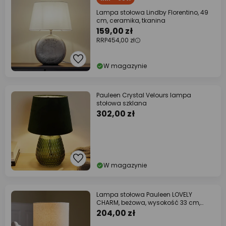
Lampa stołowa Lindby Florentino, 49
cm, ceramika, tkanina
159,00 zł
RRP
454,00 zł
W magazynie
Pauleen Crystal Velours lampa
stołowa szklana
302,00 zł
W magazynie
Lampa stołowa Pauleen LOVELY
CHARM, beżowa, wysokość 33 cm,
materiał
204,00 zł