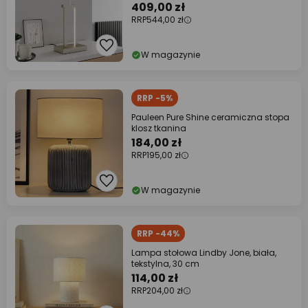
409,00 zł
RRP
544,00 zł
W magazynie
RRP -5%
Pauleen Pure Shine ceramiczna stopa
klosz tkanina
184,00 zł
RRP
195,00 zł
W magazynie
RRP -44%
Lampa stołowa Lindby Jone, biała,
tekstylna, 30 cm
114,00 zł
RRP
204,00 zł