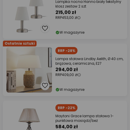
Lampka nocna Hanno biały tekstylny
klosz zestaw 2 szt
215,00 zł
RRP
453,00 zł
W magazynie
Ostatnie sztuki
RRP -28%
Lampa stołowa Lindby Aelith, Ø 40 cm,
brązowa, ceramiczna, E27
294,00 zł
RRP
409,00 zł
W magazynie
RRP -22%
Maytoni Grace lampa stołowa 1-
punktowa mosiądz/beż
584,00 zł