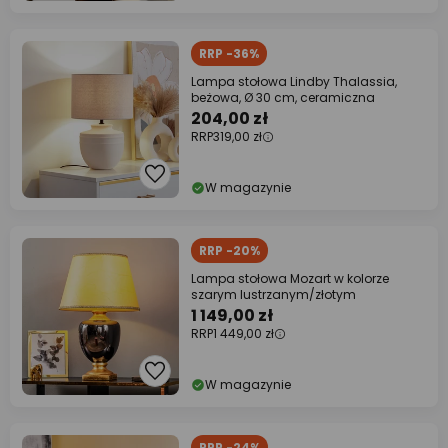
RRP -36%
Lampa stołowa Lindby Thalassia,
beżowa, Ø 30 cm, ceramiczna
204,00 zł
RRP
319,00 zł
W magazynie
RRP -20%
Lampa stołowa Mozart w kolorze
szarym lustrzanym/złotym
1 149,00 zł
RRP
1 449,00 zł
W magazynie
RRP -24%