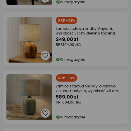
W magazynie
RRP -31%
Lampa stołowa Lindby Mayumi,
wysokość 31 cm, drewno, tkanina
249,00 zł
RRP
364,00 zł
W magazynie
RRP -13%
Lampa stołowa Melody, oliwkowo-
zielona, tekstylna, wysokość 48 cm,
E27
589,00 zł
RRP
684,00 zł
W magazynie