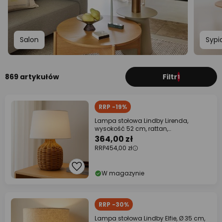
Salon
Sypi
869 artykułów
Filtr
1
RRP -19%
Lampa stołowa Lindby Lirenda,
wysokość 52 cm, rattan,
naturalny/biały
364,00 zł
RRP
454,00 zł
W magazynie
RRP -30%
Lampa stołowa Lindby Elfie, Ø 35 cm,