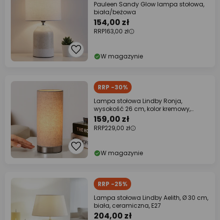
Pauleen Sandy Glow lampa stołowa,
biała/beżowa
154,00 zł
RRP
163,00 zł
W magazynie
RRP -30%
Lampa stołowa Lindby Ronja,
wysokość 26 cm, kolor kremowy,
tekstylna
159,00 zł
RRP
229,00 zł
W magazynie
RRP -25%
Lampa stołowa Lindby Aelith, Ø 30 cm,
biała, ceramiczna, E27
204,00 zł