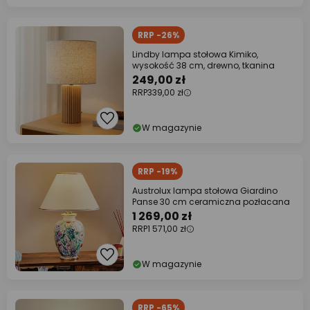
RRP -26%
Lindby lampa stołowa Kimiko,
wysokość 38 cm, drewno, tkanina
249,00 zł
RRP
339,00 zł
W magazynie
RRP -19%
Austrolux lampa stołowa Giardino
Panse 30 cm ceramiczna pozłacana
1 269,00 zł
RRP
1 571,00 zł
W magazynie
RRP -65%