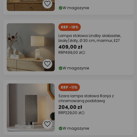
W magazynie
RRP -18%
Lampa stołowa Lindby alabaster,
biały/złoty, Ø 30 cm, marmur, E27
409,00 zł
RRP
499,00 zł
W magazynie
RRP -11%
Szara lampa stołowa Ronja z
chromowaną podstawą
204,00 zł
RRP
229,00 zł
W magazynie