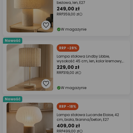
beżowa, len, E27
249,00 zł
RRP
359,00 zł
W magazynie
Nowość
RRP -28%
Lampa stołowa Lindby Libbie,
wysokość 45 cm, len, kolor kremowy,
E27
229,00 zł
RRP
319,00 zł
W magazynie
Nowość
RRP -18%
Lampa stołowa Lucande Eloise, 42
cm, biała, tkanina/beton, E27
409,00 zł
RRP
499,00 zł