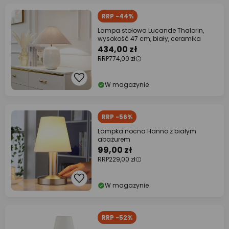
RRP -44%
Lampa stołowa Lucande Thalorin,
wysokość 47 cm, biały, ceramika
434,00 zł
RRP
774,00 zł
W magazynie
RRP -56%
Lampka nocna Hanno z białym
abażurem
99,00 zł
RRP
229,00 zł
W magazynie
RRP -52%