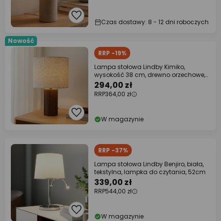
Czas dostawy: 8 - 12 dni roboczych
Nowość
RRP -19%
Lampa stołowa Lindby Kimiko,
wysokość 38 cm, drewno orzechowe,
tkanina
294,00 zł
RRP
364,00 zł
W magazynie
RRP -37%
Lampa stołowa Lindby Benjiro, biała,
tekstylna, lampka do czytania, 52cm
339,00 zł
RRP
544,00 zł
W magazynie