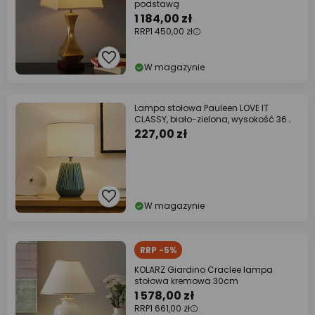
podstawą
1 184,00 zł
RRP
1 450,00 zł
W magazynie
Lampa stołowa Pauleen LOVE IT
CLASSY, biało-zielona, wysokość 36
cm
227,00 zł
W magazynie
RRP -5%
KOLARZ Giardino Craclee lampa
stołowa kremowa 30cm
1 578,00 zł
RRP
1 661,00 zł