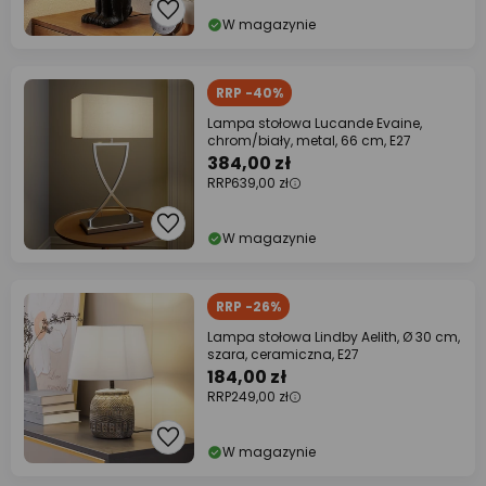
W magazynie
RRP -40%
Lampa stołowa Lucande Evaine,
chrom/biały, metal, 66 cm, E27
384,00 zł
RRP
639,00 zł
W magazynie
RRP -26%
Lampa stołowa Lindby Aelith, Ø 30 cm,
szara, ceramiczna, E27
184,00 zł
RRP
249,00 zł
W magazynie