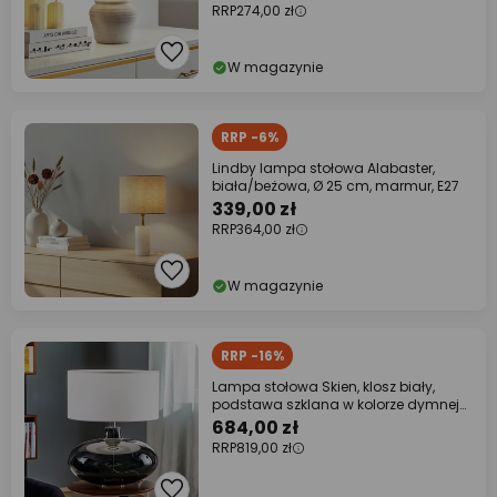
RRP
274,00 zł
W magazynie
RRP -6%
Lindby lampa stołowa Alabaster,
biała/beżowa, Ø 25 cm, marmur, E27
339,00 zł
RRP
364,00 zł
W magazynie
RRP -16%
Lampa stołowa Skien, klosz biały,
podstawa szklana w kolorze dymnej
szarości
684,00 zł
RRP
819,00 zł