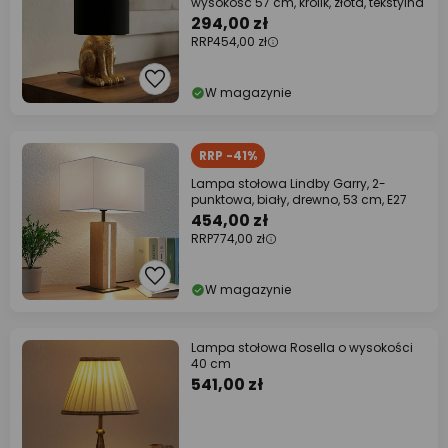
wysokość 57 cm, królik, złota, tekstylna
294,00 zł
RRP
454,00 zł
W magazynie
RRP -41%
Lampa stołowa Lindby Garry, 2-
punktowa, biały, drewno, 53 cm, E27
454,00 zł
RRP
774,00 zł
W magazynie
Lampa stołowa Rosella o wysokości
40 cm
541,00 zł