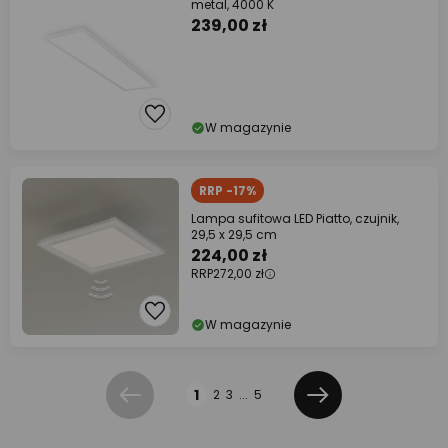
metal, 4000 K
239,00 zł
W magazynie
RRP -17%
Lampa sufitowa LED Piatto, czujnik,
29,5 x 29,5 cm
224,00 zł
RRP
272,00 zł
W magazynie
Strona
1
2
3
...
5
Poprzednia
Dalej