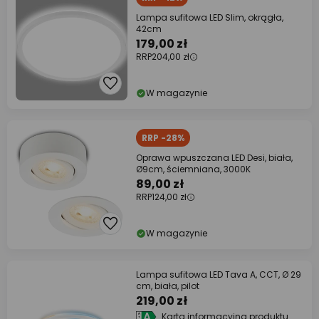
Lampa sufitowa LED Slim, okrągła,
42cm
179,00 zł
RRP
204,00 zł
W magazynie
RRP -28%
Oprawa wpuszczana LED Desi, biała,
Ø9cm, ściemniana, 3000K
89,00 zł
RRP
124,00 zł
W magazynie
Lampa sufitowa LED Tava A, CCT, Ø 29
cm, biała, pilot
219,00 zł
Karta informacyjna produktu