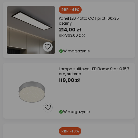
RRP -41%
Panel LED Piatto CCT pilot 100x25
czarny
214,00 zł
RRP
363,00 zł
W magazynie
Lampa sufitowa LED Flame Star, Ø 15,7
cm, srebrna
119,00 zł
W magazynie
RRP -18%