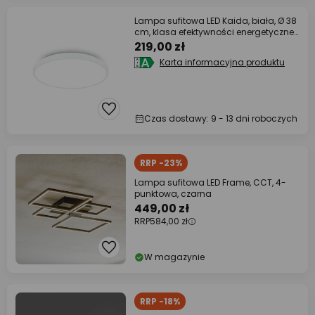
Lampa sufitowa LED Kaida, biała, Ø 38
cm, klasa efektywności energetycznej
A,
219,00 zł
Karta informacyjna produktu
Czas dostawy: 9 - 13 dni roboczych
RRP -23%
Lampa sufitowa LED Frame, CCT, 4-
punktowa, czarna
449,00 zł
RRP
584,00 zł
W magazynie
RRP -18%