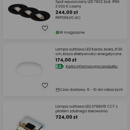
Spot wpuszczany LED 7602 3szt. IP65
3 000 K czarny
244,00 zł
RRP
299,00 zł
W magazynie
Lampa sufitowa LED Kaida, biała, Ø 30
cm, klasa efektywności energetycznej
A,
174,00 zł
Karta informacyjna produktu
Czas dostawy: 6 - 10 dni roboczych
Lampa sufitowa LED 3768015 CCT z
pilotem zdalnego sterowania
724,00 zł