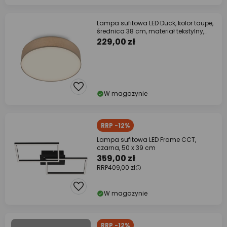
Lampa sufitowa LED Duck, kolor taupe,
średnica 38 cm, materiał tekstylny,
3000 K
229,00 zł
W magazynie
RRP -12%
Lampa sufitowa LED Frame CCT,
czarna, 50 x 39 cm
359,00 zł
RRP
409,00 zł
W magazynie
RRP -12%