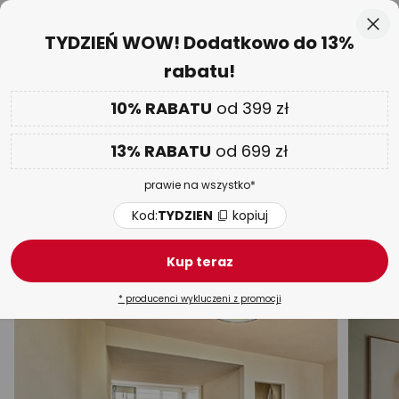
50-dniowy termin zwrotu towaru
Przejdź
Zam
TYDZIEŃ WOW! Dodatkowo do 13%
do
rabatu!
treści
aj
Tylko
01 D 09 G 43 M 15 S
DODATKOWO
nawet do 13% RABATU!
10% RABATU
od 399 zł
Kod:
TYDZIEN
kopiuj
13% RABATU
od 699 zł
TYDZIEŃ WOW
| do -70%
prawie na wszystko*
Briloner lampy sufitowe
Kod:
TYDZIEN
kopiuj
LED
Złote
Czarne
Białe
Panele LED
Dre
Kup teraz
* producenci wykluczeni z promocji