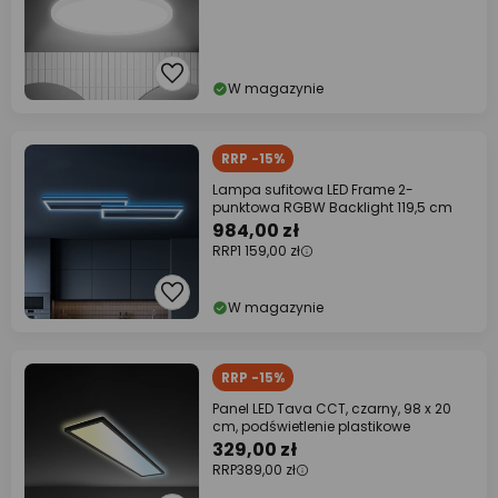
W magazynie
RRP -15%
Lampa sufitowa LED Frame 2-
punktowa RGBW Backlight 119,5 cm
984,00 zł
RRP
1 159,00 zł
W magazynie
RRP -15%
Panel LED Tava CCT, czarny, 98 x 20
cm, podświetlenie plastikowe
329,00 zł
RRP
389,00 zł