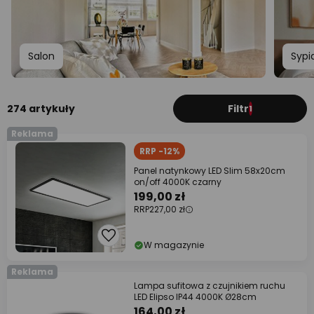
Salon
Sypi
274 artykuły
Filtr
1
Reklama
RRP -12%
Panel natynkowy LED Slim 58x20cm
on/off 4000K czarny
199,00 zł
RRP
227,00 zł
W magazynie
Reklama
Lampa sufitowa z czujnikiem ruchu
LED Elipso IP44 4000K Ø28cm
164,00 zł