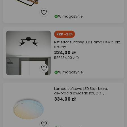
W magazynie
RRP -21%
Reflektor sufitowy LED Flamo IP44 2-pkt.
czarny
224,00 zł
RRP
284,00 zł
W magazynie
Lampa sufitowa LED Star, biała,
dekoracja gwiaździsta, CCT,
ściemniana
334,00 zł