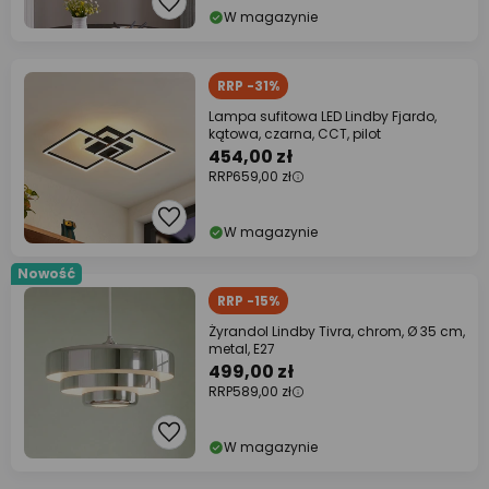
W magazynie
RRP -31%
Lampa sufitowa LED Lindby Fjardo,
kątowa, czarna, CCT, pilot
454,00 zł
RRP
659,00 zł
W magazynie
Nowość
RRP -15%
Żyrandol Lindby Tivra, chrom, Ø 35 cm,
metal, E27
499,00 zł
RRP
589,00 zł
W magazynie