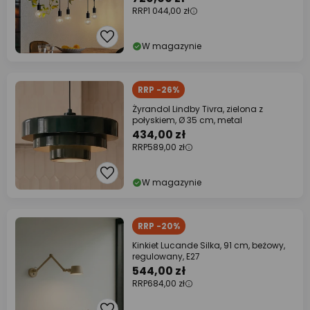
RRP
1 044,00 zł
W magazynie
RRP -26%
Żyrandol Lindby Tivra, zielona z
połyskiem, Ø 35 cm, metal
434,00 zł
RRP
589,00 zł
W magazynie
RRP -20%
Kinkiet Lucande Silka, 91 cm, beżowy,
regulowany, E27
544,00 zł
RRP
684,00 zł