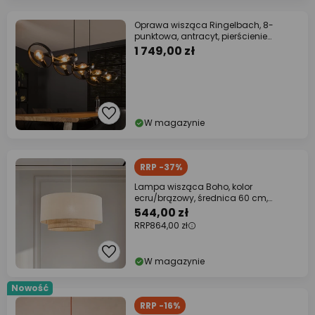
Oprawa wisząca Ringelbach, 8-
punktowa, antracyt, pierścienie
obrotowe
1 749,00 zł
W magazynie
RRP -37%
Lampa wisząca Boho, kolor
ecru/brązowy, średnica 60 cm,
tkanina
544,00 zł
RRP
864,00 zł
W magazynie
Nowość
RRP -16%