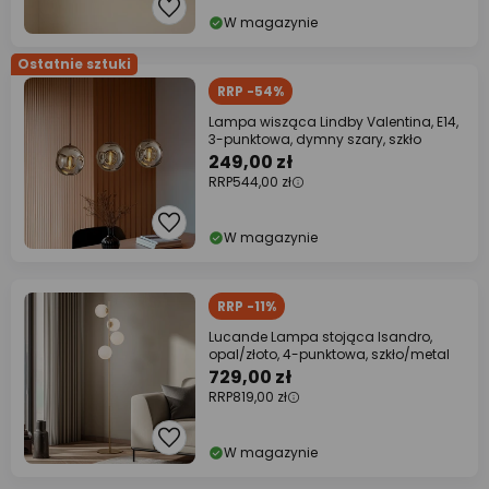
W magazynie
Ostatnie sztuki
RRP -54%
Lampa wisząca Lindby Valentina, E14,
3-punktowa, dymny szary, szkło
249,00 zł
RRP
544,00 zł
W magazynie
RRP -11%
Lucande Lampa stojąca Isandro,
opal/złoto, 4-punktowa, szkło/metal
729,00 zł
RRP
819,00 zł
W magazynie