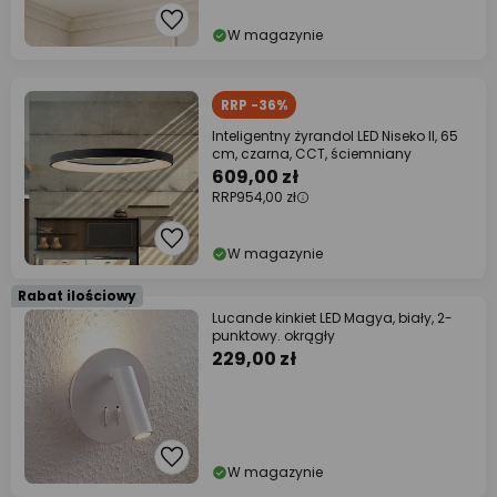
W magazynie
RRP -36%
Inteligentny żyrandol LED Niseko II, 65
cm, czarna, CCT, ściemniany
609,00 zł
RRP
954,00 zł
W magazynie
Rabat ilościowy
Lucande kinkiet LED Magya, biały, 2-
punktowy. okrągły
229,00 zł
W magazynie