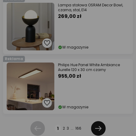
Lampa stołowa OSRAM Decor Bowl,
czarna, stal, E14
269,00 zł
W magazynie
Reklama
Philips Hue Panel White Ambiance
Aurelle 120 x 30 cm czarny
955,00 zł
W magazynie
Strona
1
2
3
...
166
Poprzednia
Dalej