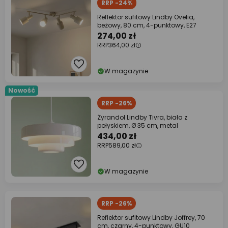
RRP -24%
Reflektor sufitowy Lindby Ovelia,
beżowy, 80 cm, 4-punktowy, E27
274,00 zł
RRP
364,00 zł
W magazynie
Nowość
RRP -26%
Żyrandol Lindby Tivra, biała z
połyskiem, Ø 35 cm, metal
434,00 zł
RRP
589,00 zł
W magazynie
RRP -26%
Reflektor sufitowy Lindby Joffrey, 70
cm, czarny, 4-punktowy, GU10