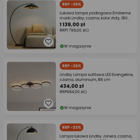
RRP -36%
Łukowa lampa podłogowa Emilienne
marki Lindby, czarna, kolor złoty, 180
cm
1 139,00 zł
RRP
1 799,00 zł
W magazynie
RRP -36%
Lindby Lampa sufitowa LED Evengeline,
czarna, aluminium, 88 cm
434,00 zł
RRP
684,00 zł
W magazynie
RRP -33%
Lampa łukowa Lindby Jonera, czarna,