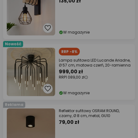
135,00 zł
W magazynie
Nowość
RRP -8%
Lampa sufitowa LED Lucande Ariadne,
Ø 57 cm, matowa czerń, 20-ramienna
999,00 zł
RRP
1 089,00 zł
W magazynie
Reklama
Reflektor sufitowy OSRAM ROUND,
czarny, Ø 8 cm, metal, GU10
79,00 zł