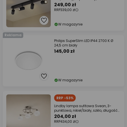
249,00 zł
RRP
339,00 zł
W magazynie
Reklama
Philips SuperSlim LED IP44 2700 K Ø
24,5 cm biały
145,00 zł
W magazynie
RRP -53%
Lindby lampa sufitowa Svean, 3-
punktowa, nikiel/biały, szkło, długość
60 cm
204,00 zł
RRP
434,00 zł