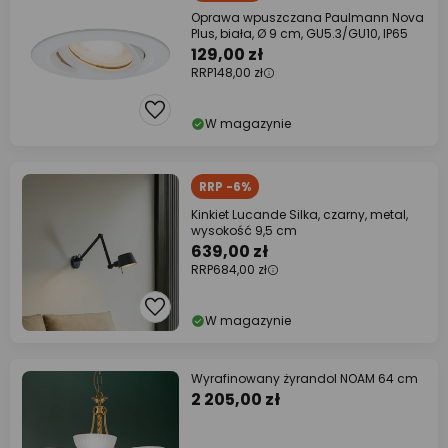
Oprawa wpuszczana Paulmann Nova
Plus, biała, Ø 9 cm, GU5.3/GU10, IP65
129,00 zł
RRP
148,00 zł
W magazynie
RRP -6%
Kinkiet Lucande Silka, czarny, metal,
wysokość 9,5 cm
639,00 zł
RRP
684,00 zł
W magazynie
Wyrafinowany żyrandol NOAM 64 cm
2 205,00 zł