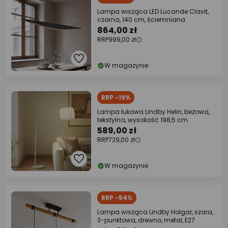
Lampa wisząca LED Lucande Clavit,
czarna, 140 cm, ściemniana
864,00 zł
RRP
999,00 zł
W magazynie
RRP -19%
Lampa łukowa Lindby Helin, beżowa,
tekstylna, wysokość 198,5 cm
589,00 zł
RRP
729,00 zł
W magazynie
RRP -54%
Lampa wisząca Lindby Holgar, szara,
3-punktowa, drewno, metal, E27