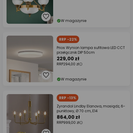
W magazynie
RRP -22%
Prios Wynion lampa sufitowa LED CCT
przełącznik DIP 50cm
229,00 zł
RRP
294,00 zł
W magazynie
RRP -13%
Żyrandol Lindby Elanova, mosiądz, 6-
punktowy, Ø 70 cm, E14
864,00 zł
RRP
999,00 zł