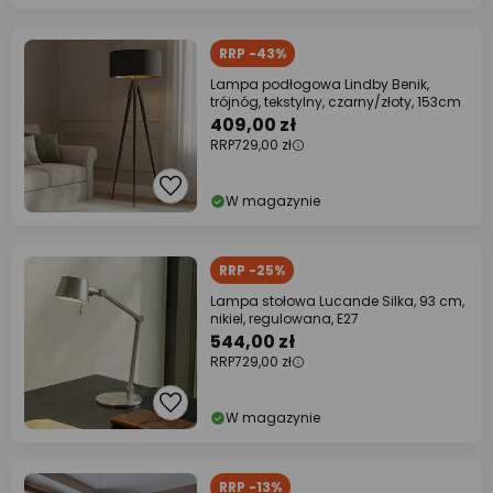
RRP -43%
Lampa podłogowa Lindby Benik,
trójnóg, tekstylny, czarny/złoty, 153cm
409,00 zł
RRP
729,00 zł
W magazynie
RRP -25%
Lampa stołowa Lucande Silka, 93 cm,
nikiel, regulowana, E27
544,00 zł
RRP
729,00 zł
W magazynie
RRP -13%