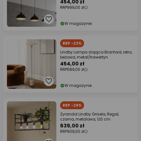
454,00 zł
RRP
999,00 zł
W magazynie
RRP -23%
Lindby Lampa stojąca Branford, retro,
beżowa, metal/trawertyn
454,00 zł
RRP
589,00 zł
W magazynie
RRP -29%
Żyrandol Lindby Grisela, Regal,
czarna, metalowa, 120 cm
639,00 zł
RRP
909,00 zł