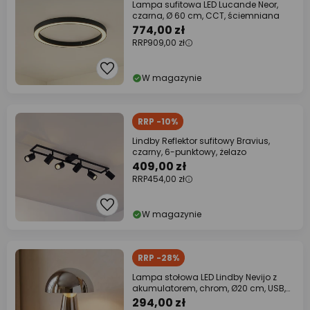
Lampa sufitowa LED Lucande Neor,
czarna, Ø 60 cm, CCT, ściemniana
774,00 zł
RRP
909,00 zł
W magazynie
RRP -10%
Lindby Reflektor sufitowy Bravius,
czarny, 6-punktowy, żelazo
409,00 zł
RRP
454,00 zł
W magazynie
RRP -28%
Lampa stołowa LED Lindby Nevijo z
akumulatorem, chrom, Ø20 cm, USB,
ściemniany
294,00 zł