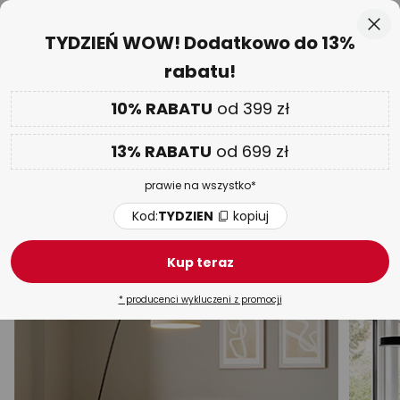
50-dniowy termin zwrotu towaru
Przejdź
Zam
TYDZIEŃ WOW! Dodatkowo do 13%
do
rabatu!
treści
aj
Tylko
02 D 05 G 00 M 54 S
DODATKOWO
nawet do 13% RABATU!
10% RABATU
od 399 zł
Kod:
TYDZIEN
kopiuj
13% RABATU
od 699 zł
TYDZIEŃ WOW
| do -70%
prawie na wszystko*
Oświetlenie wewnętrzne Metal
Kod:
TYDZIEN
kopiuj
Lampy wiszące
Lampy sufitowe
Kinkiety
Reflek
Kup teraz
* producenci wykluczeni z promocji