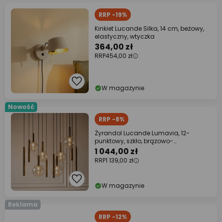
RRP -19%
Kinkiet Lucande Silka, 14 cm, beżowy,
elastyczny, wtyczka
364,00 zł
RRP
454,00 zł
W magazynie
Nowość
RRP -8%
Żyrandol Lucande Lumavia, 12-
punktowy, szkło, brązowo-
bursztynowa, G9
1 044,00 zł
RRP
1 139,00 zł
W magazynie
Reklama
RRP -12%