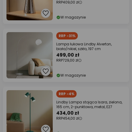
RRP
409,00 zł
W magazynie
RRP -31%
Lampa łukowa Lindby Alverton,
biała/nikiel, szkło, 197 cm
499,00 zł
RRP
729,00 zł
W magazynie
RRP -4%
Lindby Lampa stojąca Isara, zielona,
165 cm, 2-punktowa, metal, E27
434,00 zł
RRP
454,00 zł