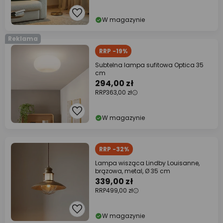
W magazynie
Reklama
RRP -19%
Subtelna lampa sufitowa Optica 35
cm
294,00 zł
RRP
363,00 zł
W magazynie
RRP -32%
Lampa wisząca Lindby Louisanne,
brązowa, metal, Ø 35 cm
339,00 zł
RRP
499,00 zł
W magazynie