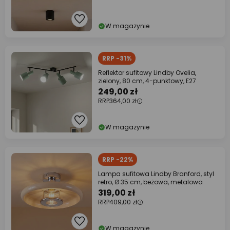
W magazynie
RRP -31%
Reflektor sufitowy Lindby Ovelia,
zielony, 80 cm, 4-punktowy, E27
249,00 zł
RRP
364,00 zł
W magazynie
RRP -22%
Lampa sufitowa Lindby Branford, styl
retro, Ø 35 cm, beżowa, metalowa
319,00 zł
RRP
409,00 zł
W magazynie