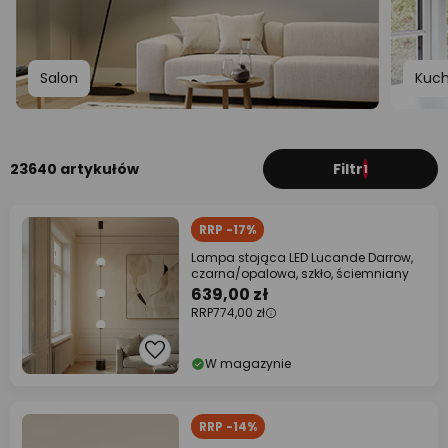
Salon
Kuch
23640 artykułów
Filtr
1
RRP -17%
Lampa stojąca LED Lucande Darrow,
czarna/opalowa, szkło, ściemniany
639,00 zł
RRP
774,00 zł
W magazynie
RRP -14%