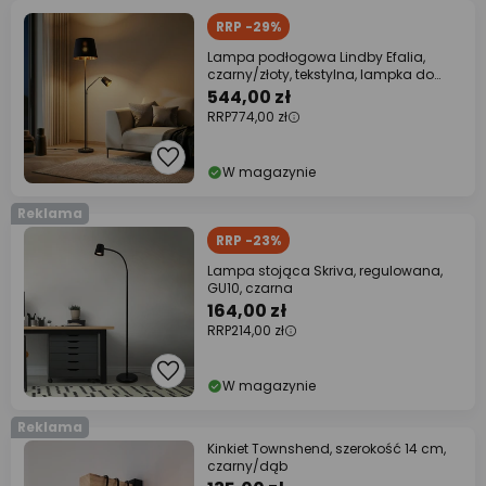
RRP -29%
Lampa podłogowa Lindby Efalia,
czarny/złoty, tekstylna, lampka do
czytania
544,00 zł
RRP
774,00 zł
W magazynie
Reklama
RRP -23%
Lampa stojąca Skriva, regulowana,
GU10, czarna
164,00 zł
RRP
214,00 zł
W magazynie
Reklama
Kinkiet Townshend, szerokość 14 cm,
czarny/dąb