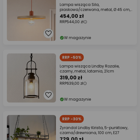
Lampa wisząca Sila,
piaskowa/czerwona, metal, Ø 45 cm,
E27
454,00 zł
RRP
544,00 zł
W magazynie
RRP -50%
Lampa wisząca Lindby Rozalie,
czarny, metal, latarnia, 21cm
319,00 zł
RRP
639,00 zł
W magazynie
RRP -30%
Żyrandol Lindby Kirista, 5-punktowy,
czarna/drewniana, 100 cm, E27
729,00 zł