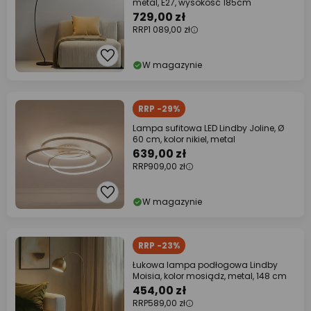
metal, E27, wysokość 185cm
729,00 zł
RRP
1 089,00 zł
W magazynie
RRP -29%
Lampa sufitowa LED Lindby Joline, Ø
60 cm, kolor nikiel, metal
639,00 zł
RRP
909,00 zł
W magazynie
RRP -23%
Łukowa lampa podłogowa Lindby
Moisia, kolor mosiądz, metal, 148 cm
454,00 zł
RRP
589,00 zł