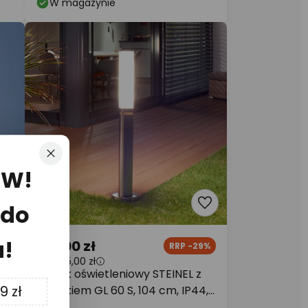
W magazynie
Zamknij
OW!
 do
u!
819,00 zł
7%
RRP -29%
RRP
1 155,00 zł
Słupek oświetleniowy STEINEL z
9 zł
czujnikiem GL 60 S, 104 cm, IP44,
GU10-LED