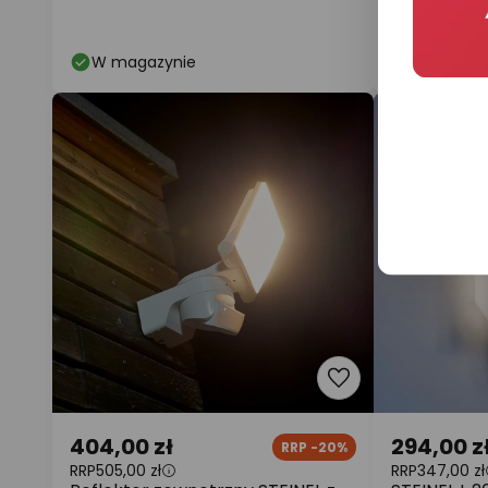
W magazynie
W magaz
404,00 zł
294,00 z
RRP -20%
RRP
505,00 zł
RRP
347,00 zł