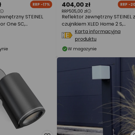
ł
404,00 zł
RRP -17%
RRP -2
RRP
505,00 zł
zewnętrzny STEINEL
Reflektor zewnętrzny STEINEL 
or One SC,
czujnikiem XLED Home 2 S,
y, IP44
czarny, IP44
Karta informacyjna
produktu
ynie
W magazynie