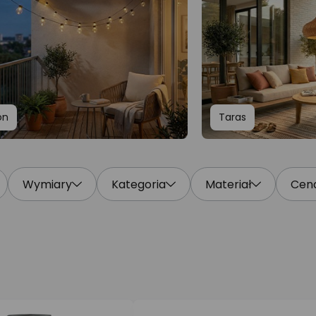
on
Taras
Wymiary
Kategoria
Materiał
Cen