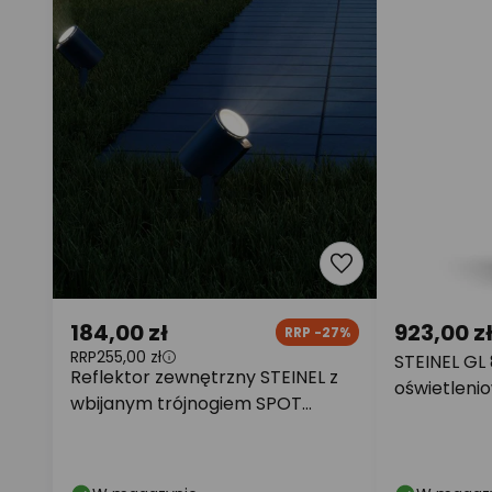
184,00 zł
923,00 z
RRP -27%
RRP
255,00 zł
STEINEL GL 
Reflektor zewnętrzny STEINEL z
oświetlenio
wbijanym trójnogiem SPOT
kolor antr
GARDEN, kolor