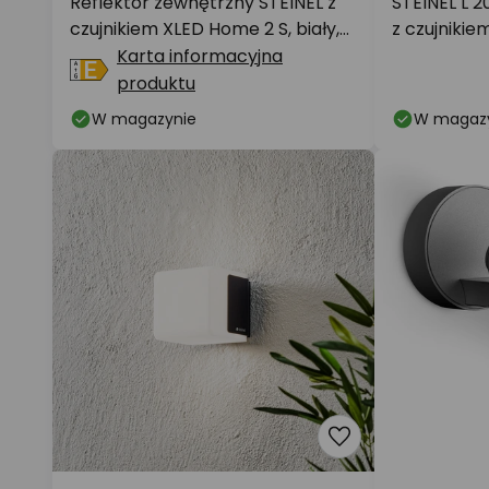
Reflektor zewnętrzny STEINEL z
STEINEL L 2
czujnikiem XLED Home 2 S, biały,
z czujnikie
IP44
Karta informacyjna
produktu
W magazynie
W magaz