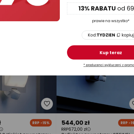
produktu
13% RABATU
od 69
ynie
W magazynie
prawie na wszystko*
Kod:
TYDZIEN
kopiuj
Kup teraz
* producenci wykluczeni z promo
ł
544,00 zł
RRP -15%
RRP -1
RRP
672,00 zł