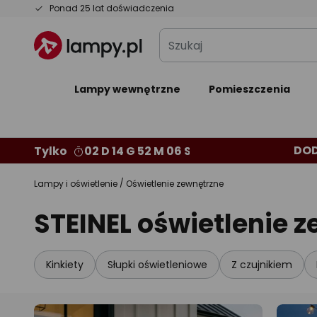
Przejdź
Ponad 25 lat doświadczenia
do
Szukaj
treści
Lampy wewnętrzne
Pomieszczenia
DO
Tylko
02 D 14 G 52 M 05 S
Lampy i oświetlenie
Oświetlenie zewnętrzne
STEINEL oświetlenie 
Kinkiety
Słupki oświetleniowe
Z czujnikiem