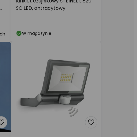
Kinkiet czujnikowy STEINEL L 820
SC LED, antracytowy
W magazynie
ych