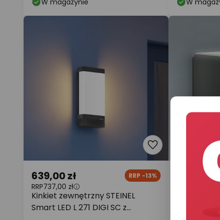
W magazynie
W magaz
639,00 zł
639,00 z
RRP -13%
RRP
737,00 zł
RRP
811,00 zł
Kinkiet zewnętrzny STEINEL
Kinkiet zew
Smart LED L 271 DIGI SC z
Smart Sens
czujnikiem, IP44
antracyto