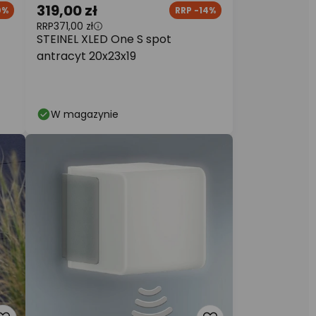
319,00 zł
0%
RRP -14%
RRP
371,00 zł
z
STEINEL XLED One S spot
antracyt 20x23x19
W magazynie