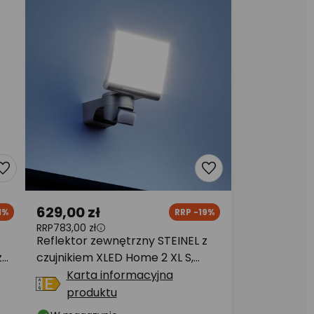
629,00 zł
1%
RRP -19%
RRP
783,00 zł
Reflektor zewnętrzny STEINEL z
ze
czujnikiem XLED Home 2 XL S,
kolor grafitowy,
Karta informacyjna
produktu