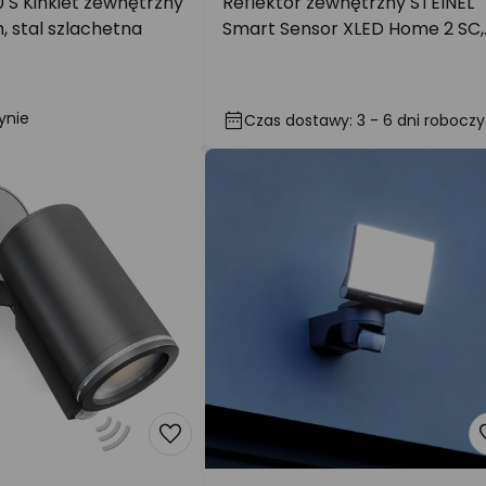
0 S Kinkiet zewnętrzny
Reflektor zewnętrzny STEINEL
m, stal szlachetna
Smart Sensor XLED Home 2 SC,
czarny
ynie
Czas dostawy: 3 - 6 dni robocz