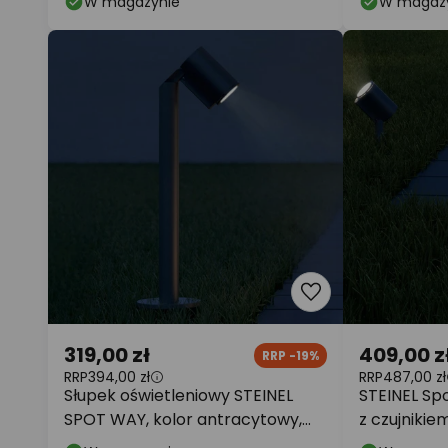
W magazynie
W magaz
319,00 zł
409,00 z
RRP -19%
RRP
394,00 zł
RRP
487,00 zł
Słupek oświetleniowy STEINEL
STEINEL Sp
SPOT WAY, kolor antracytowy,
z czujnikie
stopień ochrony IP44,