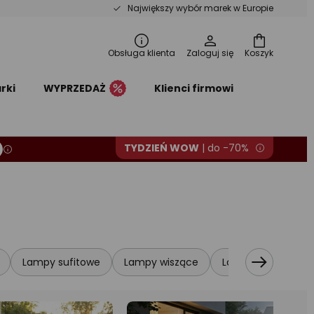
Największy wybór marek w Europie
Obsługa klienta
Zaloguj się
Koszyk
rki
WYPRZEDAŻ
Klienci firmowi
TYDZIEŃ WOW
| do -70%
Lampy sufitowe
Lampy wiszące
Lampy najazdowe