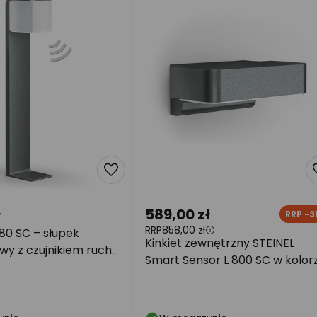
ł
589,00 zł
RRP -3
RRP
858,00 zł
80 SC – słupek
Kinkiet zewnętrzny STEINEL
wy z czujnikiem ruchu,
Smart Sensor L 800 SC w kolor
acytowy,
antracytowym