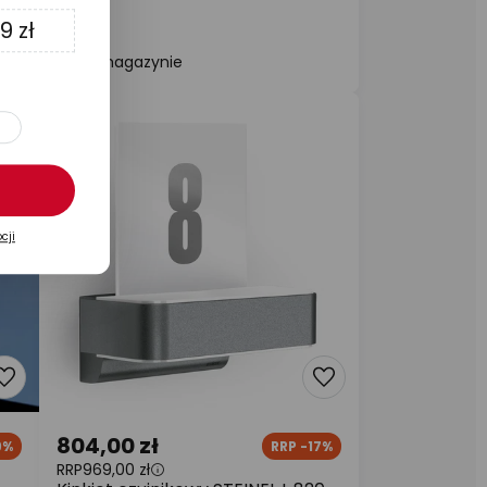
9 zł
W magazynie
cji
804,00 zł
9%
RRP -17%
RRP
969,00 zł