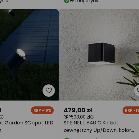
ynie
W magazynie
ł
479,00 zł
RRP -16%
RRP -1
RRP
598,00 zł
ot Garden SC spot LED
STEINEL L 840 C Kinkiet
m
zewnętrzny Up/Down, kolor
antracytowy