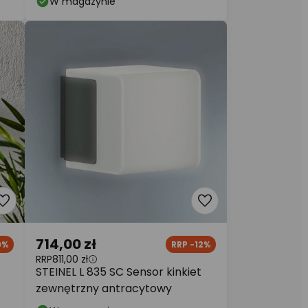
W magazynie
714,00 zł
9%
RRP -12%
RRP
811,00 zł
STEINEL L 835 SC Sensor kinkiet
zewnętrzny antracytowy