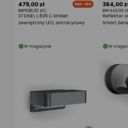
479,00 zł
364,00 z
RRP -19%
RRP
598,00 zł
RRP
440,00 zł
STEINEL L 835 C kinkiet
Reflektor 
zewnętrzny LED, antracytowy
Smart Sens
antracytow
W magazynie
W magaz