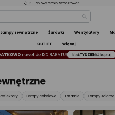
50-dniowy termin zwrotu towaru
Szukaj
Lampy zewnętrzne
Żarówki
Wentylatory
Ma
OUTLET
Więcej
DATKOWO
nawet do 13% RABATU!
Kod:
TYDZIEN
kopiuj
zewnętrzne
Reflektory
Lampy cokołowe
Latarnie
Lampy solarne