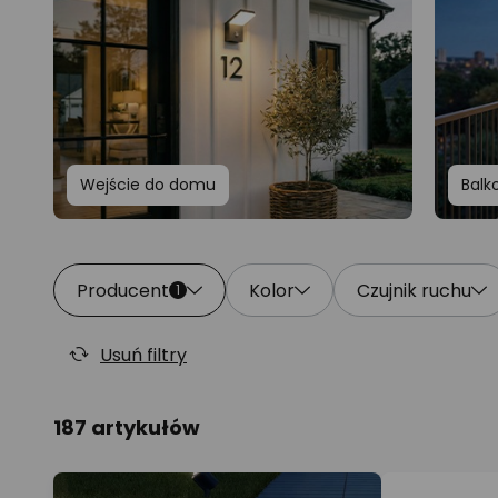
Wejście do domu
Balk
Producent
Kolor
Czujnik ruchu
1
Usuń filtry
187 artykułów