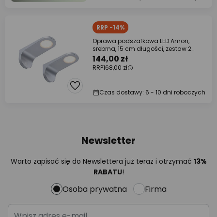
RRP -14%
Oprawa podszafkowa LED Amon,
srebrna, 15 cm długości, zestaw 2
sztuk, ściemniana
144,00 zł
RRP
168,00 zł
Czas dostawy: 6 - 10 dni roboczych
Newsletter
Warto zapisać się do Newslettera już teraz i otrzymać
13%
RABATU
!
Osoba prywatna
Firma