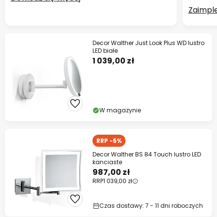
Zaimpl
Decor Walther Just Look Plus WD lustro
LED białe
1 039,00 zł
W magazynie
RRP -5%
Decor Walther BS 84 Touch lustro LED
kanciaste
987,00 zł
RRP
1 039,00 zł
Czas dostawy: 7 - 11 dni roboczych