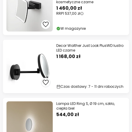
kosmetyczne czarne
1 460,00 zł
RRP
1 537,00 zł
W magazynie
Decor Walther Just Look PlusWD lustro
LED czarne
1 168,00 zł
Czas dostawy: 7 - 11 dni roboczych
Lampa LED Ring S, Ø 19 cm, szkło,
ciepła biel
544,00 zł