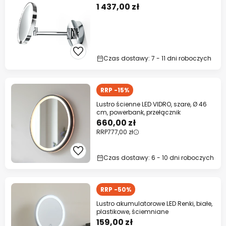
1 437,00 zł
Czas dostawy: 7 - 11 dni roboczych
RRP -15%
Lustro ścienne LED VIDRO, szare, Ø 46
cm, powerbank, przełącznik
660,00 zł
RRP
777,00 zł
Czas dostawy: 6 - 10 dni roboczych
RRP -50%
Lustro akumulatorowe LED Renki, białe,
plastikowe, ściemniane
159,00 zł