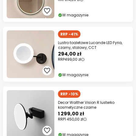
W magazynie
RRP -41%
Lustro toaletowe Lucande LED Fyria,
czarny, stalowy, CCT
294,00 zł
RRP
499,00 zł
W magazynie
RRP -10%
Decor Walther Vision R lusterko
kosmetyczne czarne
1 299,00 zł
RRP
1 450,00 zł
W magazynie