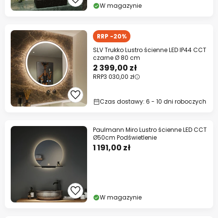
W magazynie
RRP -20%
SLV Trukko Lustro ścienne LED IP44 CCT
czarne Ø 80 cm
2 399,00 zł
RRP
3 030,00 zł
Czas dostawy: 6 - 10 dni roboczych
Paulmann Miro Lustro ścienne LED CCT
Ø50cm Podświetlenie
1 191,00 zł
W magazynie