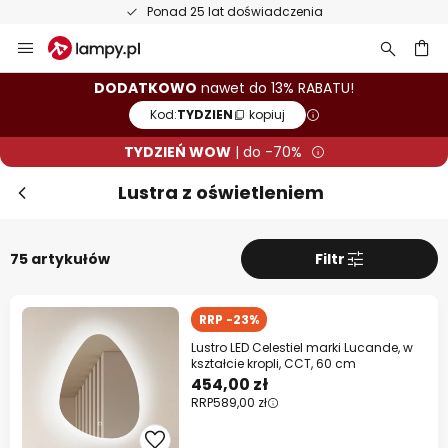
50-dniowy termin zwrotu towaru
Przejdź
do
treści
aj
DODATKOWO
nawet do 13% RABATU!
Kod:
TYDZIEN
kopiuj
Zam
TYDZIEŃ WOW
| do -70%
TYDZIEŃ WOW! Dodatkowo do 13%
rabatu!
Lustra z oświetleniem
10% RABATU
od 399 zł
75 artykułów
Filtr
13% RABATU
od 699 zł
RRP -23%
prawie na wszystko*
Lustro LED Celestiel marki Lucande, w
Kod:
TYDZIEN
kopiuj
kształcie kropli, CCT, 60 cm
454,00 zł
RRP
589,00 zł
Kup teraz