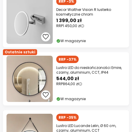
RRP -3%
Decor Walther Vision R lusterko
kosmetyczne chrom
1 399,00 zł
RRP
1 450,00 zł
W magazynie
Ostatnie sztuki
RRP -37%
Lustro LED do nieskończoności Emire,
czarny, aluminium, CCT, IP44
544,00 zł
RRP
864,00 zł
W magazynie
RRP -35%
Lustro LED Lucande Lelin, Ø 60 cm,
czarny, aluminium, CCT