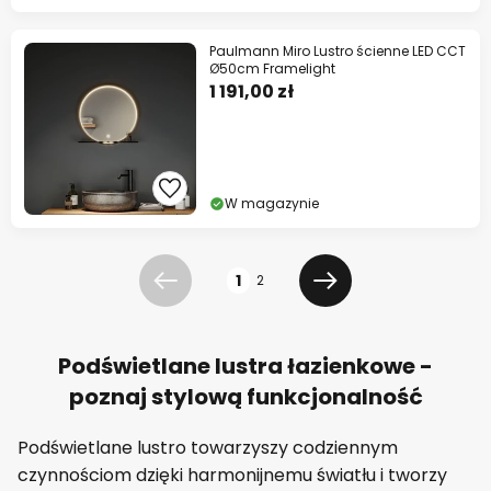
Paulmann Miro Lustro ścienne LED CCT
Ø50cm Framelight
1 191,00 zł
W magazynie
Strona
1
2
Poprzednia
Dalej
Podświetlane lustra łazienkowe -
poznaj stylową funkcjonalność
Podświetlane lustro towarzyszy codziennym
czynnościom dzięki harmonijnemu światłu i tworzy