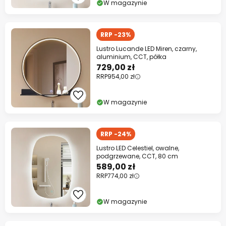
* producenci wykluczeni z promocji
W magazynie
RRP -23%
Lustro Lucande LED Miren, czarny,
aluminium, CCT, półka
729,00 zł
RRP
954,00 zł
W magazynie
RRP -24%
Lustro LED Celestiel, owalne,
podgrzewane, CCT, 80 cm
589,00 zł
RRP
774,00 zł
W magazynie