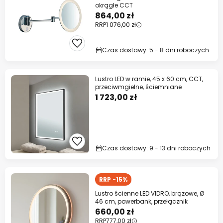
okrągłe CCT
864,00 zł
RRP
1 076,00 zł
Czas dostawy: 5 - 8 dni roboczych
Lustro LED w ramie, 45 x 60 cm, CCT,
przeciwmgielne, ściemniane
1 723,00 zł
Czas dostawy: 9 - 13 dni roboczych
RRP -15%
Lustro ścienne LED VIDRO, brązowe, Ø
46 cm, powerbank, przełącznik
660,00 zł
RRP
777,00 zł