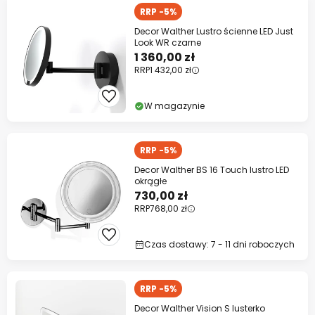
RRP -5%
Decor Walther Lustro ścienne LED Just
Look WR czarne
1 360,00 zł
RRP
1 432,00 zł
W magazynie
RRP -5%
Decor Walther BS 16 Touch lustro LED
okrągłe
730,00 zł
RRP
768,00 zł
Czas dostawy: 7 - 11 dni roboczych
RRP -5%
Decor Walther Vision S lusterko