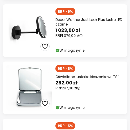
RRP -5%
Decor Walther Just Look Plus lustro LED
czarne
1 023,00 zł
RRP
1 076,00 zł
W magazynie
RRP -5%
Oświetlane lusterko kieszonkowe TS 1
282,00 zł
RRP
297,00 zł
W magazynie
RRP -5%