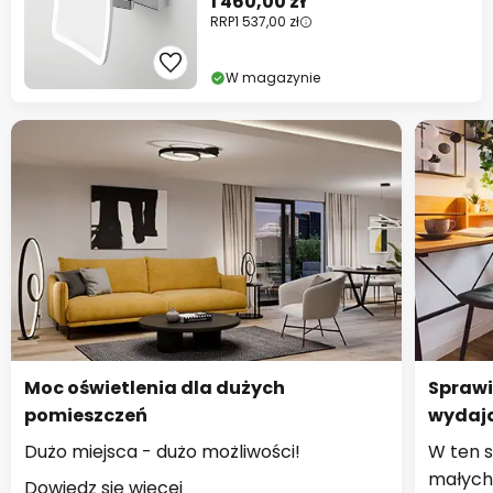
1 460,00 zł
RRP
1 537,00 zł
W magazynie
Moc oświetlenia dla dużych
Sprawi
pomieszczeń
wydają
Dużo miejsca - dużo możliwości!
W ten s
małych
Dowiedz się więcej