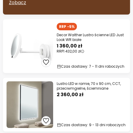
Zobacz
RRP -5%
Decor Walther Lustro ścienne LED Just
Look WR białe
1 360,00 zł
RRP
1 432,00 zł
Czas dostawy: 7 - 11 dni roboczych
Lustro LED w ramie, 70 x 90 cm, CCT,
przeciwmgielne, ściemniane
2 360,00 zł
Czas dostawy: 9 - 13 dni roboczych