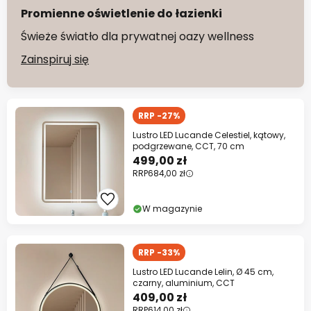
Promienne oświetlenie do łazienki
Świeże światło dla prywatnej oazy wellness
Zainspiruj się
RRP -27%
Lustro LED Lucande Celestiel, kątowy,
podgrzewane, CCT, 70 cm
499,00 zł
RRP
684,00 zł
W magazynie
RRP -33%
Lustro LED Lucande Lelin, Ø 45 cm,
czarny, aluminium, CCT
409,00 zł
RRP
614,00 zł