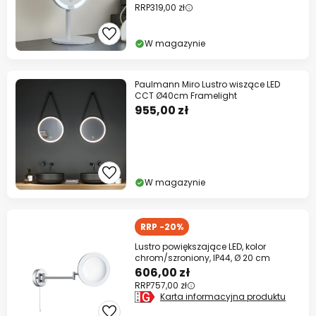
RRP
319,00 zł
W magazynie
Paulmann Miro Lustro wiszące LED
CCT Ø40cm Framelight
955,00 zł
W magazynie
RRP -20%
Lustro powiększające LED, kolor
chrom/szroniony, IP44, Ø 20 cm
606,00 zł
RRP
757,00 zł
Karta informacyjna produktu