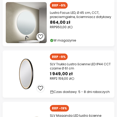
RRP -9%
Lustro Focus LED, Ø 45 cm, CCT,
przeciwmgielne, ściemniacz dotykowy
864,00 zł
RRP
950,00 zł
W magazynie
RRP -9%
SLV Trukko Lustro ścienne LED IP44 CCT
czarne Ø 61 cm
1 949,00 zł
RRP
2 159,00 zł
Czas dostawy: 5 - 8 dni roboczych
RRP -19%
SLV Maganda LED lustro ścienne