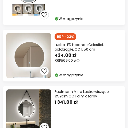
W magazynie
RRP -23%
Lustro LED Lucande Celestiel,
półokrągłe, CCT, 50 cm
434,00 zł
RRP
569,00 zł
W magazynie
Paulmann Mirra Lustro wiszące
Ø59cm CCT dim czarny
1 341,00 zł