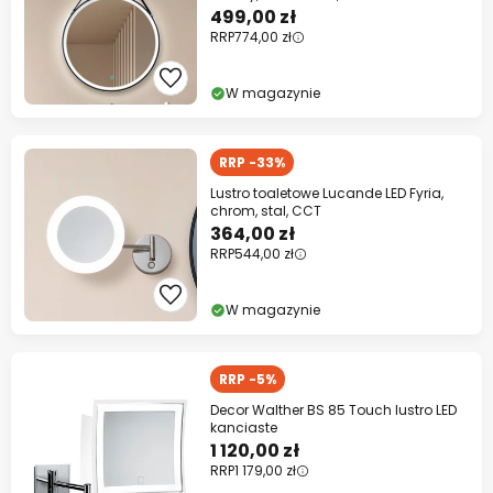
499,00 zł
RRP
774,00 zł
W magazynie
RRP -33%
Lustro toaletowe Lucande LED Fyria,
chrom, stal, CCT
364,00 zł
RRP
544,00 zł
W magazynie
RRP -5%
Decor Walther BS 85 Touch lustro LED
kanciaste
1 120,00 zł
RRP
1 179,00 zł