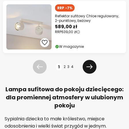
RRP -7%
Reflektor sufitowy Chloe regulowany,
2-punktowy, beżowy
589,00 zł
RRP
639,00 zł
W magazynie
Strona
1
2
3
4
Poprzednia
Dalej
Lampa sufitowa do pokoju dziecięcego:
dla promiennej atmosfery w ulubionym
pokoju
Sypialnia dziecka to małe królestwo, miejsce
odosobnienia i wielki świat przygód w jednym.