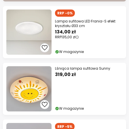
RRP -0%
Lampa sufitowa LED Frania-S efekt
kryształu Ø33 cm
134,00 zł
RRP
135,00 zł
W magazynie
Lśniąca lampa sufitowa Sunny
319,00 zł
W magazynie
RRP -5%