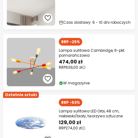
Czas dostawy: 6 - 10 dni roboczych
RRP -25%
Lampa sufitowa Cambridge, 6-pkt.
pomarańczowa
474,00 zł
RRP
639,00 zł
W magazynie
Ostatnie sztuki
RRP -53%
Lampa sufitowa LED Orbi, 48 cm,
niebieski/biały, tworzywo sztuczne
129,00 zł
RRP
274,00 zł