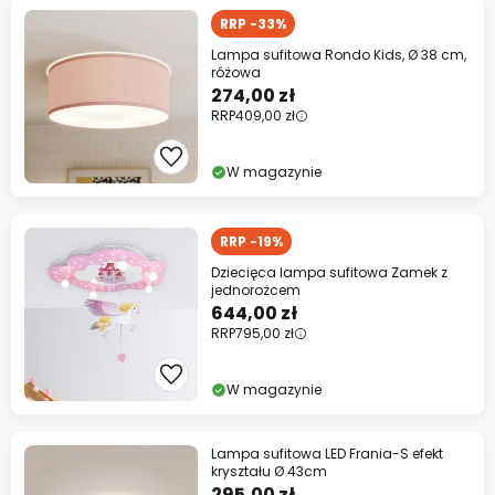
RRP -33%
Lampa sufitowa Rondo Kids, Ø 38 cm,
różowa
274,00 zł
RRP
409,00 zł
W magazynie
RRP -19%
Dziecięca lampa sufitowa Zamek z
jednorożcem
644,00 zł
RRP
795,00 zł
W magazynie
Lampa sufitowa LED Frania-S efekt
kryształu Ø 43cm
295,00 zł