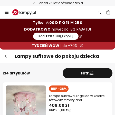
50-dniowy termin zwrotu towaru
Przejdź
do
treści
aj
Tylko
00 D 11 G 18 M 25 S
DODATKOWO
nawet do 13% RABATU!
Kod:
TYDZIEN
kopiuj
TYDZIEŃ WOW
| do -70%
Lampy sufitowe do pokoju dziecka
214 artykułów
Filtr
RRP -36%
Lampa sufitowa Angelica w kolorze
różowym z motylami
Zam
TYDZIEŃ WOW! Dodatkowo do 13%
409,00 zł
RRP
639,00 zł
rabatu!