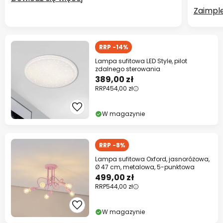
Zaimpl
RRP -14%
Lampa sufitowa LED Style, pilot
zdalnego sterowania
389,00 zł
RRP
454,00 zł
W magazynie
RRP -8%
Lampa sufitowa Oxford, jasnoróżowa,
Ø 47 cm, metalowa, 5-punktowa
499,00 zł
RRP
544,00 zł
W magazynie