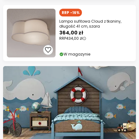
RRP -16%
Lampa sufitowa Cloud z tkaniny,
długość 41 cm, szara
364,00 zł
RRP
434,00 zł
W magazynie