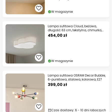
W magazynie
Lampa sufitowa Cloud, beżowa,
długość 63 cm, tekstylna, chmurka,
E27
454,00 zł
W magazynie
Lampa sufitowa OSRAM Decor Bubble,
6-punktowa, stalowa, kolorowa, E27
399,00 zł
Czas dostawy: 6 - 10 dni roboczych