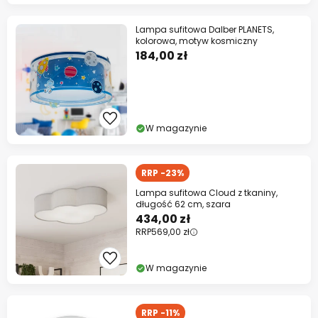
Lampa sufitowa Dalber PLANETS,
kolorowa, motyw kosmiczny
184,00 zł
W magazynie
RRP -23%
Lampa sufitowa Cloud z tkaniny,
długość 62 cm, szara
434,00 zł
RRP
569,00 zł
W magazynie
RRP -11%