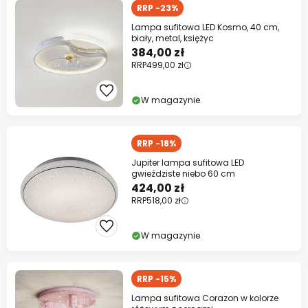
RRP -23%
Lampa sufitowa LED Kosmo, 40 cm,
biały, metal, księżyc
384,00 zł
RRP
499,00 zł
W magazynie
RRP -18%
Jupiter lampa sufitowa LED
gwieździste niebo 60 cm
424,00 zł
RRP
518,00 zł
W magazynie
RRP -15%
Lampa sufitowa Corazon w kolorze