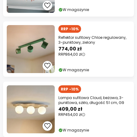
10% RABATU
od 399 zł
W magazynie
13% RABATU
od 699 zł
RRP -10%
prawie na wszystko*
Reflektor sufitowy Chloe regulowany,
3-punktowy, zielony
Kod:
TYDZIEN
kopiuj
774,00 zł
RRP
864,00 zł
Kup teraz
W magazynie
* producenci wykluczeni z promocji
RRP -10%
Lampa sufitowa Cloud, beżowa, 3-
punktowa, szkło, długość 51 cm, G9
409,00 zł
RRP
454,00 zł
W magazynie