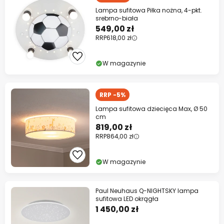
Lampa sufitowa Piłka nożna, 4-pkt.
srebrno-biała
549,00 zł
RRP
618,00 zł
W magazynie
RRP -5%
Lampa sufitowa dziecięca Max, Ø 50
cm
819,00 zł
RRP
864,00 zł
W magazynie
Paul Neuhaus Q-NIGHTSKY lampa
sufitowa LED okrągła
1 450,00 zł