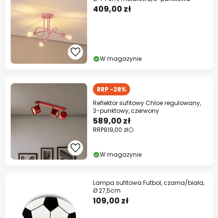
409,00 zł
W magazynie
RRP -28%
Reflektor sufitowy Chloe regulowany,
3-punktowy, czerwony
589,00 zł
RRP
819,00 zł
W magazynie
Lampa sufitowa Futbol, czarna/biała,
Ø 27,5cm
109,00 zł