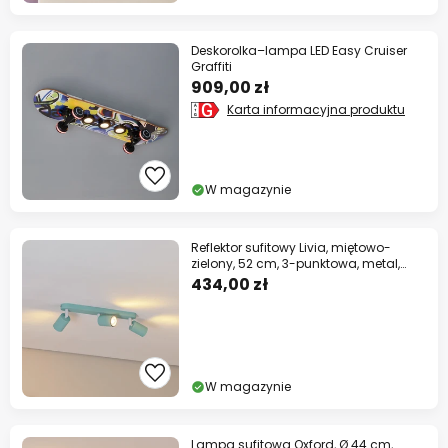
Deskorolka–lampa LED Easy Cruiser
Graffiti
909,00 zł
Karta informacyjna produktu
W magazynie
Reflektor sufitowy Livia, miętowo-
zielony, 52 cm, 3-punktowa, metal,
GU10
434,00 zł
W magazynie
Lampa sufitowa Oxford, Ø 44 cm,