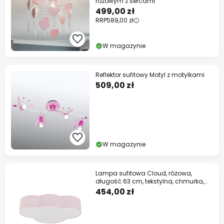
różowym z sercami
499,00 zł
RRP
589,00 zł
W magazynie
Reflektor sufitowy Motyl z motylkami
509,00 zł
W magazynie
Lampa sufitowa Cloud, różowa,
długość 63 cm, tekstylna, chmurka,
E27
454,00 zł