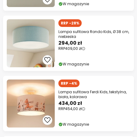
W magazynie
RRP -28%
Lampa sufitowa Rondo Kids, Ø 38 cm,
niebieska
294,00 zł
RRP
409,00 zł
W magazynie
RRP -4%
Lampa sufitowa Ferdi Kids, tekstylna,
biała, kolorowa
434,00 zł
RRP
454,00 zł
W magazynie