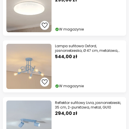
W magazynie
Lampa sufitowa Oxford,
jasnoniebieska, Ø 47 cm, metalowa,
5-punktowa
544,00 zł
W magazynie
Reflektor sufitowy Livia, jasnoniebieski,
35 cm, 2-punktowa, metal, GU10
294,00 zł