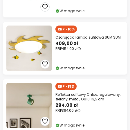
W magazynie
RRP -10%
Czarująca lampa sufitowa SUM SUM
409,00 zł
RRP
454,00 zł
W magazynie
RRP -19%
Reflektor sufitowy Chloe, regulowany,
zielony, metal, GU10, 13,5 cm
294,00 zł
RRP
364,00 zł
W magazynie