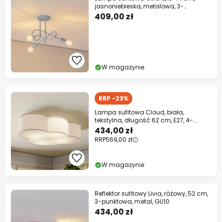
jasnoniebieska, metalowa, 3-
punktowa
409,00 zł
W magazynie
RRP -23%
Lampa sufitowa Cloud, biała,
tekstylna, długość 62 cm, E27, 4-
punktowa.
434,00 zł
RRP
569,00 zł
W magazynie
Reflektor sufitowy Livia, różowy, 52 cm,
3-punktowa, metal, GU10
434,00 zł