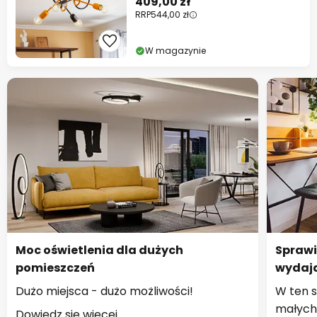
409,00 zł
RRP
544,00 zł
W magazynie
Moc oświetlenia dla dużych
Sprawi
pomieszczeń
wydają
Dużo miejsca - dużo możliwości!
W ten s
małych
Dowiedz się więcej