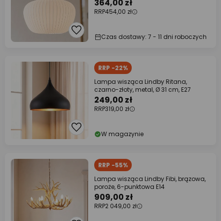
364,00 zł
RRP
454,00 zł
Czas dostawy: 7 - 11 dni roboczych
RRP -22%
Lampa wisząca Lindby Ritana,
czarno-złoty, metal, Ø 31 cm, E27
249,00 zł
RRP
319,00 zł
W magazynie
RRP -55%
Lampa wisząca Lindby Fibi, brązowa,
poroże, 6-punktowa E14
909,00 zł
RRP
2 049,00 zł