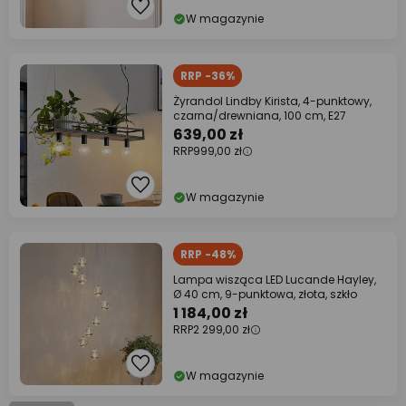
W magazynie
RRP -36%
Żyrandol Lindby Kirista, 4-punktowy,
czarna/drewniana, 100 cm, E27
639,00 zł
RRP
999,00 zł
W magazynie
RRP -48%
Lampa wisząca LED Lucande Hayley,
Ø 40 cm, 9-punktowa, złota, szkło
1 184,00 zł
RRP
2 299,00 zł
W magazynie