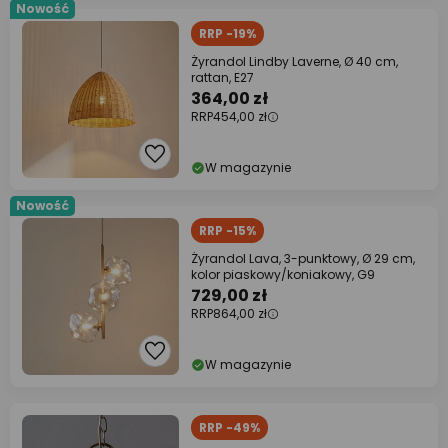
Nowość
RRP -19%
Żyrandol Lindby Laverne, Ø 40 cm,
rattan, E27
364,00 zł
RRP
454,00 zł
W magazynie
Nowość
RRP -15%
Żyrandol Lava, 3-punktowy, Ø 29 cm,
kolor piaskowy/koniakowy, G9
729,00 zł
RRP
864,00 zł
W magazynie
RRP -49%