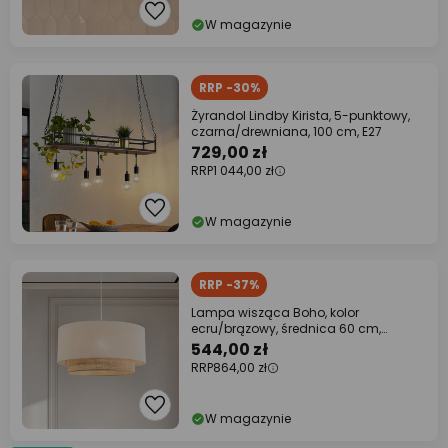
W magazynie
RRP -30%
Żyrandol Lindby Kirista, 5-punktowy,
czarna/drewniana, 100 cm, E27
729,00 zł
RRP
1 044,00 zł
W magazynie
RRP -37%
Lampa wisząca Boho, kolor
ecru/brązowy, średnica 60 cm,
tkanina
544,00 zł
RRP
864,00 zł
W magazynie