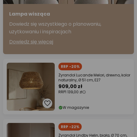
Lampa wisząca
Dowiedz się wszystkiego o planowaniu,
użytkowaniu i inspiracjach
Dowiedz się więcej
RRP -20%
Żyrandol Lucande Melori, drewno, kolor
naturalny, Ø 51 cm, E27
909,00 zł
RRP
1 139,00 zł
W magazynie
RRP -22%
Żyrandol Lindby Helin, biała, Ø 70 cm,