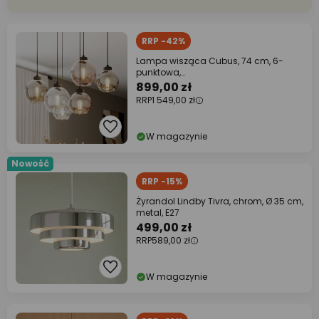
RRP -42%
Lampa wisząca Cubus, 74 cm, 6-
punktowa,
przezroczysty/miodowy/brązowy,
899,00 zł
szkło
RRP
1 549,00 zł
W magazynie
Nowość
RRP -15%
Żyrandol Lindby Tivra, chrom, Ø 35 cm,
metal, E27
499,00 zł
RRP
589,00 zł
W magazynie