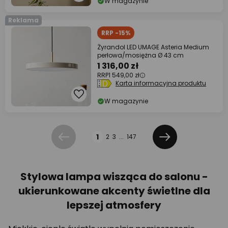
W magazynie
Reklama
RRP -15%
Żyrandol LED UMAGE Asteria Medium
perłowa/mosiężna Ø 43 cm
1 316,00 zł
RRP
1 549,00 zł
Karta informacyjna produktu
W magazynie
Strona
1
2
3
...
147
Poprzednia
Dalej
Stylowa lampa wisząca do salonu -
ukierunkowane akcenty świetlne dla
lepszej atmosfery