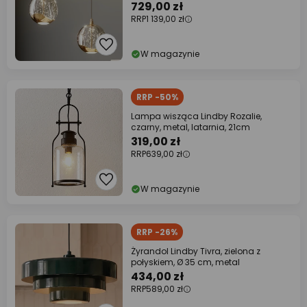
729,00 zł
RRP
1 139,00 zł
W magazynie
RRP -50%
Lampa wisząca Lindby Rozalie,
czarny, metal, latarnia, 21cm
319,00 zł
RRP
639,00 zł
W magazynie
RRP -26%
Żyrandol Lindby Tivra, zielona z
połyskiem, Ø 35 cm, metal
434,00 zł
RRP
589,00 zł