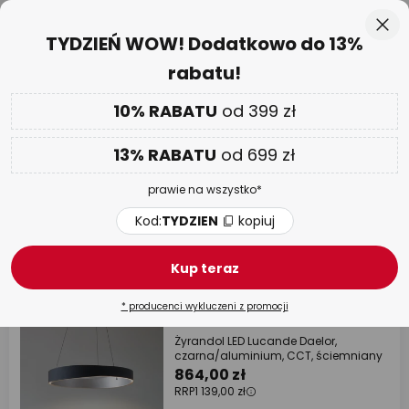
50-dniowy termin zwrotu towaru
Przejdź
Zam
TYDZIEŃ WOW! Dodatkowo do 13%
do
rabatu!
treści
aj
Tylko
00 D 08 G 32 M 05 S
DODATKOWO
nawet do 13% RABATU!
10% RABATU
od 399 zł
Kod:
TYDZIEN
kopiuj
13% RABATU
od 699 zł
TYDZIEŃ WOW
| do -70%
prawie na wszystko*
Lampy wiszące do salonu
Kod:
TYDZIEN
kopiuj
8808 artykułów
Filtr
Kup teraz
* producenci wykluczeni z promocji
RRP -24%
Żyrandol LED Lucande Daelor,
czarna/aluminium, CCT, ściemniany
864,00 zł
RRP
1 139,00 zł