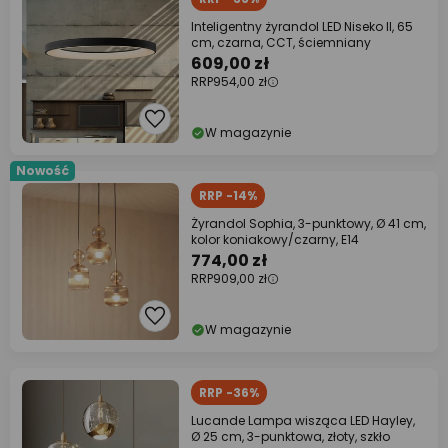
Inteligentny żyrandol LED Niseko II, 65
cm, czarna, CCT, ściemniany
609,00 zł
RRP
954,00 zł
W magazynie
Nowość
RRP -14%
Żyrandol Sophia, 3-punktowy, Ø 41 cm,
kolor koniakowy/czarny, E14
774,00 zł
RRP
909,00 zł
W magazynie
RRP -36%
Lucande Lampa wisząca LED Hayley,
Ø 25 cm, 3-punktowa, złoty, szkło