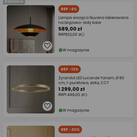
Reklama
RRP -6%
Lampa wisząca Nuvano lakierowana
na brązowo-złoty kolor
589,00 zł
RRP
632,00 zł
W magazynie
RRP -13%
Żyrandol LED Lucande Yonam, Ø 80
cm, 1-punktowa, złota, CCT
1 299,00 zł
RRP
1 499,00 zł
W magazynie
RRP -30%