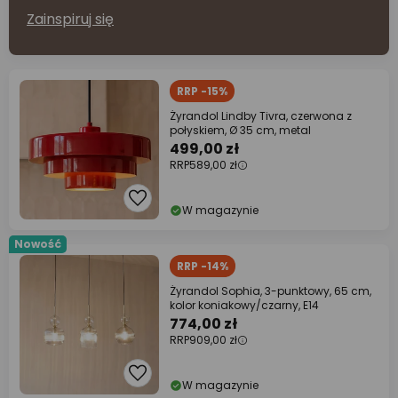
Zainspiruj się
RRP -15%
Żyrandol Lindby Tivra, czerwona z
połyskiem, Ø 35 cm, metal
499,00 zł
RRP
589,00 zł
W magazynie
Nowość
RRP -14%
Żyrandol Sophia, 3-punktowy, 65 cm,
kolor koniakowy/czarny, E14
774,00 zł
RRP
909,00 zł
W magazynie