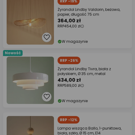
RRP -19%
Żyrandol Lindby Valdorin, beżowa,
papier, długość 75 cm
364,00 zł
RRP
454,00 zł
W magazynie
Nowość
RRP -26%
Żyrandol Lindby Tivra, biała z
połyskiem, Ø 35 cm, metal
434,00 zł
RRP
589,00 zł
W magazynie
RRP -12%
Lampa wisząca Ballo, 1-punktowa,
biała, szkło, Ø 15 cm, E14