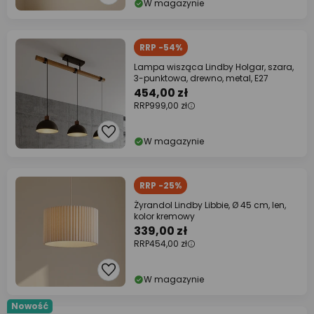
W magazynie
RRP -54%
Lampa wisząca Lindby Holgar, szara,
3-punktowa, drewno, metal, E27
454,00 zł
RRP
999,00 zł
W magazynie
RRP -25%
Żyrandol Lindby Libbie, Ø 45 cm, len,
kolor kremowy
339,00 zł
RRP
454,00 zł
W magazynie
Nowość