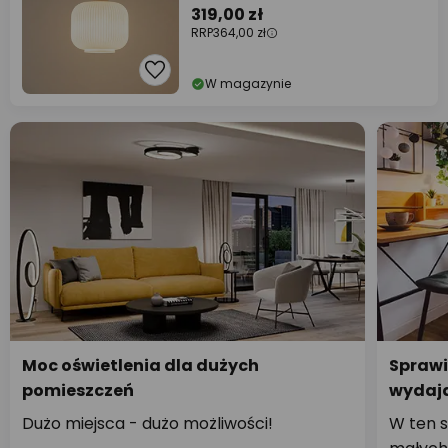
319,00 zł
RRP
364,00 zł
W magazynie
Moc oświetlenia dla dużych
Sprawi
pomieszczeń
wydają
Dużo miejsca - dużo możliwości!
W ten s