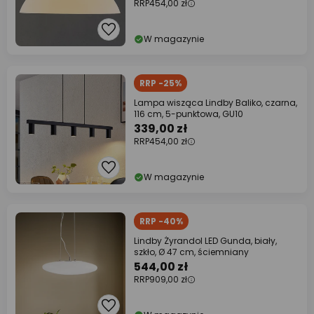
RRP
454,00 zł
W magazynie
RRP -25%
Lampa wisząca Lindby Baliko, czarna,
116 cm, 5-punktowa, GU10
339,00 zł
RRP
454,00 zł
W magazynie
RRP -40%
Lindby Żyrandol LED Gunda, biały,
szkło, Ø 47 cm, ściemniany
544,00 zł
RRP
909,00 zł