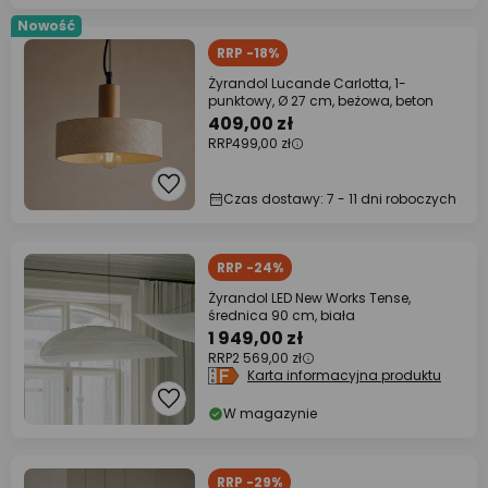
Nowość
RRP -18%
Żyrandol Lucande Carlotta, 1-
punktowy, Ø 27 cm, beżowa, beton
409,00 zł
RRP
499,00 zł
Czas dostawy: 7 - 11 dni roboczych
RRP -24%
Żyrandol LED New Works Tense,
średnica 90 cm, biała
1 949,00 zł
RRP
2 569,00 zł
Karta informacyjna produktu
W magazynie
RRP -29%