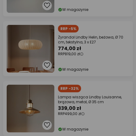
W magazynie
RRP -5%
Żyrandol Lindby Helin, beżowa, Ø 70
cm, tekstylna, 3 x E27
774,00 zł
RRP
819,00 zł
W magazynie
RRP -32%
Lampa wisząca Lindby Louisanne,
brązowa, metal, Ø 35 cm
339,00 zł
RRP
499,00 zł
W magazynie