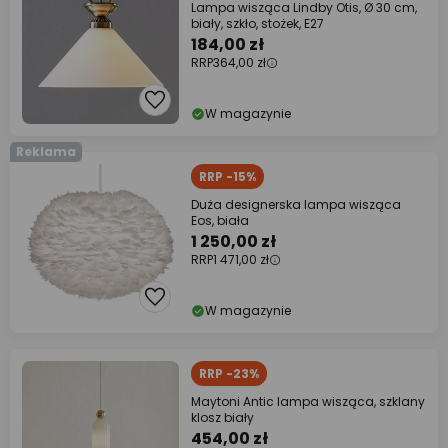
Lampa wisząca Lindby Otis, Ø 30 cm,
biały, szkło, stożek, E27
184,00 zł
RRP
364,00 zł
W magazynie
Reklama
RRP -15%
Duża designerska lampa wisząca
Eos, biała
1 250,00 zł
RRP
1 471,00 zł
W magazynie
RRP -23%
Maytoni Antic lampa wisząca, szklany
klosz biały
454,00 zł