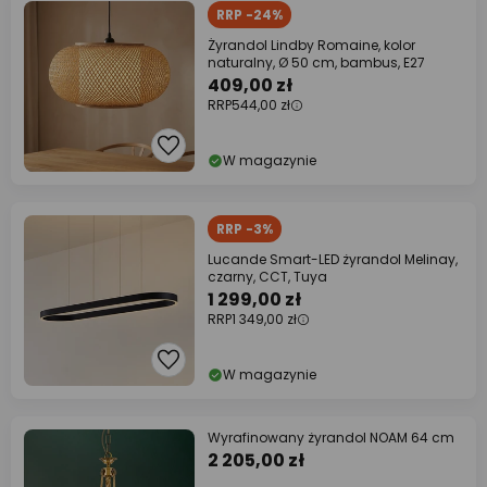
RRP -24%
Żyrandol Lindby Romaine, kolor
naturalny, Ø 50 cm, bambus, E27
409,00 zł
RRP
544,00 zł
W magazynie
RRP -3%
Lucande Smart-LED żyrandol Melinay,
czarny, CCT, Tuya
1 299,00 zł
RRP
1 349,00 zł
W magazynie
Wyrafinowany żyrandol NOAM 64 cm
2 205,00 zł