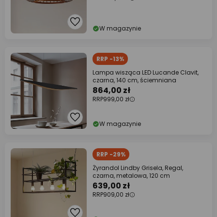
W magazynie
RRP -13%
Lampa wisząca LED Lucande Clavit,
czarna, 140 cm, ściemniana
864,00 zł
RRP
999,00 zł
W magazynie
RRP -29%
Żyrandol Lindby Grisela, Regal,
czarna, metalowa, 120 cm
639,00 zł
RRP
909,00 zł