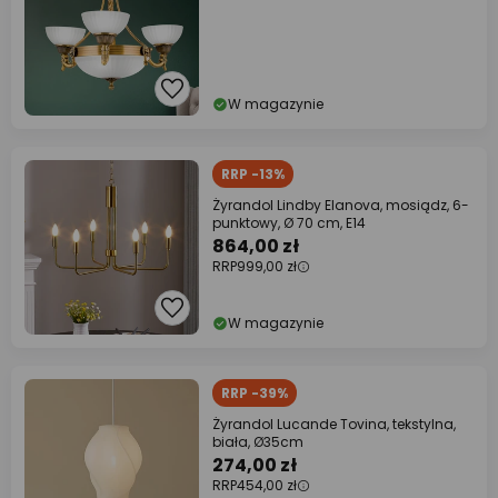
W magazynie
RRP -13%
Żyrandol Lindby Elanova, mosiądz, 6-
punktowy, Ø 70 cm, E14
864,00 zł
RRP
999,00 zł
W magazynie
RRP -39%
Żyrandol Lucande Tovina, tekstylna,
biała, Ø35cm
274,00 zł
RRP
454,00 zł