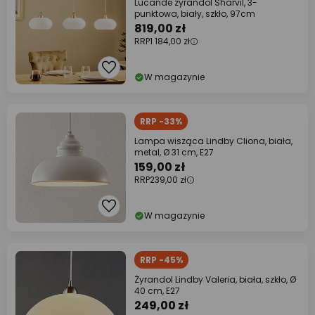
Lucande żyrandol Sharvil, 3-
punktowa, biały, szkło, 97cm
819,00 zł
RRP
1 184,00 zł
W magazynie
RRP -33%
Lampa wisząca Lindby Cliona, biała,
metal, Ø 31 cm, E27
159,00 zł
RRP
239,00 zł
W magazynie
RRP -45%
Żyrandol Lindby Valeria, biała, szkło, Ø
40 cm, E27
249,00 zł