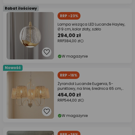
Rabat ilościowy
RRP -23%
Lampa wisząca LED Lucande Hayley,
Ø 9 cm, kolor złoty, szkło
294,00 zł
RRP
384,00 zł
W magazynie
Nowość
RRP -16%
Żyrandol Lucande Eugenia, 5-
punktowy, na linie, średnica 65 cm,
beżowy
454,00 zł
RRP
544,00 zł
W magazynie
RRP -36%