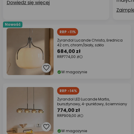
małych
Dowiedz się więcej
Zaimpl
Nowość
RRP -11%
Żyrandol Lucande Christo, średnica
42 cm, chrom/biały, szkło
684,00 zł
RRP
774,00 zł
W magazynie
RRP -14%
Żyrandol LED Lucande Martis,
bursztynowy, 4-punktowy, ściemniany
774,00 zł
RRP
909,00 zł
W magazynie