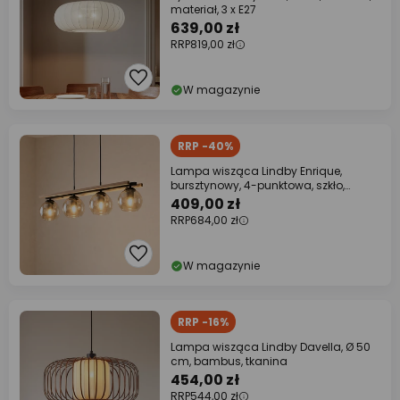
materiał, 3 x E27
639,00 zł
RRP
819,00 zł
W magazynie
RRP -40%
Lampa wisząca Lindby Enrique,
bursztynowy, 4-punktowa, szkło,
drewno, E27
409,00 zł
RRP
684,00 zł
W magazynie
RRP -16%
Lampa wisząca Lindby Davella, Ø 50
cm, bambus, tkanina
454,00 zł
RRP
544,00 zł