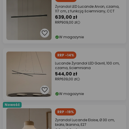
Żyrandol LED Lucande Arvon, czarna,
117 cm, z funkcją ściemniany, CCT
639,00 zł
RRP
909,00 zł
W magazynie
RRP -14%
Lucande Żyrandol LED Gavril, 100 cm,
czarna, ściemniana
544,00 zł
RRP
639,00 zł
W magazynie
Nowość
RRP -19%
Żyrandol Lucande Eloise, Ø 30 cm,
biała, tkanina, E27