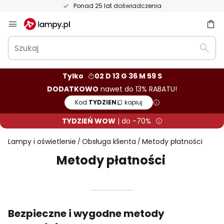
Ponad 25 lat doświadczenia
Przejdź
do
Szukaj
treści
aj
Szuka
Tylko
02 D 13 G 36 M 59 S
DODATKOWO
nawet do 13% RABATU!
Kod:
TYDZIEN
kopiuj
TYDZIEŃ WOW
| do -70%
Lampy i oświetlenie
Obsługa klienta
Metody płatności
Metody płatności
Bezpieczne i wygodne metody