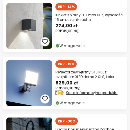
RRP -14%
Kinkiet solarny LED Prios Lius, wysokość
15 cm, czujnik ruchu
274,00 zł
RRP
319,00 zł
W magazynie
RRP -19%
Reflektor zewnętrzny STEINEL z
czujnikiem XLED Home 2 XL S, kolor
grafitowy,
629,00 zł
RRP
783,00 zł
Karta informacyjna produktu
W magazynie
RRP -30%
Lindby kinkiet zewnętrzny Daphne,