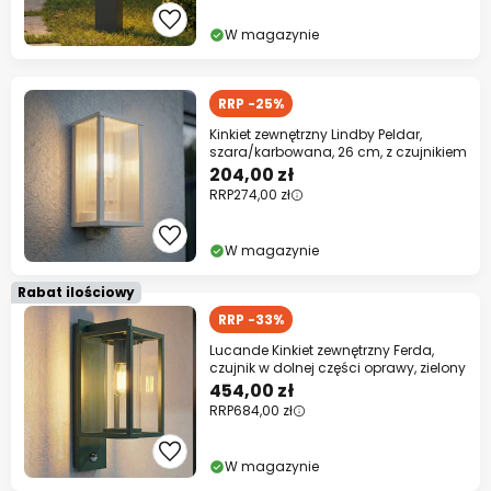
W magazynie
RRP -25%
Kinkiet zewnętrzny Lindby Peldar,
szara/karbowana, 26 cm, z czujnikiem
204,00 zł
RRP
274,00 zł
W magazynie
Rabat ilościowy
RRP -33%
Lucande Kinkiet zewnętrzny Ferda,
czujnik w dolnej części oprawy, zielony
454,00 zł
RRP
684,00 zł
W magazynie