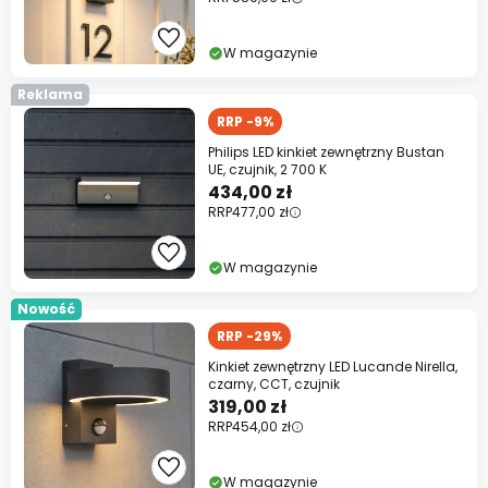
W magazynie
Reklama
RRP -9%
Philips LED kinkiet zewnętrzny Bustan
UE, czujnik, 2 700 K
434,00 zł
RRP
477,00 zł
W magazynie
Nowość
RRP -29%
Kinkiet zewnętrzny LED Lucande Nirella,
czarny, CCT, czujnik
319,00 zł
RRP
454,00 zł
W magazynie