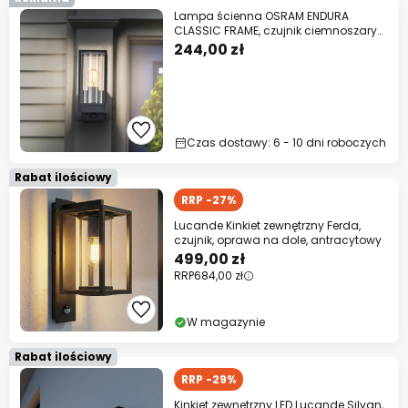
Lampa ścienna OSRAM ENDURA
CLASSIC FRAME, czujnik ciemnoszary
IP54
244,00 zł
Czas dostawy: 6 - 10 dni roboczych
Rabat ilościowy
RRP -27%
Lucande Kinkiet zewnętrzny Ferda,
czujnik, oprawa na dole, antracytowy
499,00 zł
RRP
684,00 zł
W magazynie
Rabat ilościowy
RRP -29%
Kinkiet zewnętrzny LED Lucande Silvan,