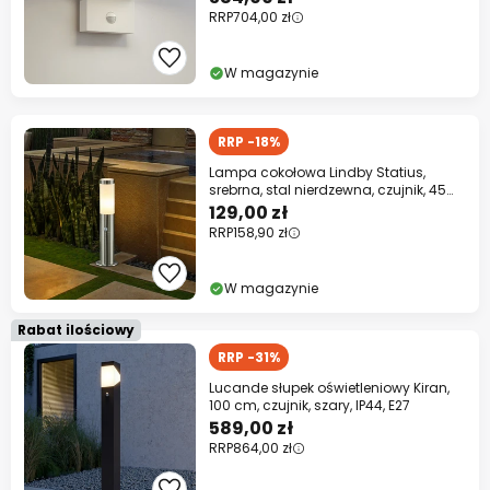
RRP
704,00 zł
W magazynie
RRP -18%
Lampa cokołowa Lindby Statius,
srebrna, stal nierdzewna, czujnik, 45
cm
129,00 zł
RRP
158,90 zł
W magazynie
Rabat ilościowy
RRP -31%
Lucande słupek oświetleniowy Kiran,
100 cm, czujnik, szary, IP44, E27
589,00 zł
RRP
864,00 zł