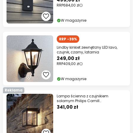
RRP
684,00 zł
W magazynie
RRP -39%
Lindby kinkiet zewnętrzny LED Iavo,
czujnik, czarny, latarnia
249,00 zł
RRP
409,00 zł
W magazynie
Reklama
Lampa ścienna z czujnikiem
solarnym Philips Camill
czarna/przezroczysta 14 x 14
341,00 zł