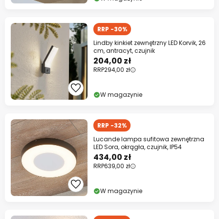
RRP -30%
Lindby kinkiet zewnętrzny LED Korvik, 26
cm, antracyt, czujnik
204,00 zł
RRP
294,00 zł
W magazynie
RRP -32%
Lucande lampa sufitowa zewnętrzna
LED Sora, okrągła, czujnik, IP54
434,00 zł
RRP
639,00 zł
W magazynie