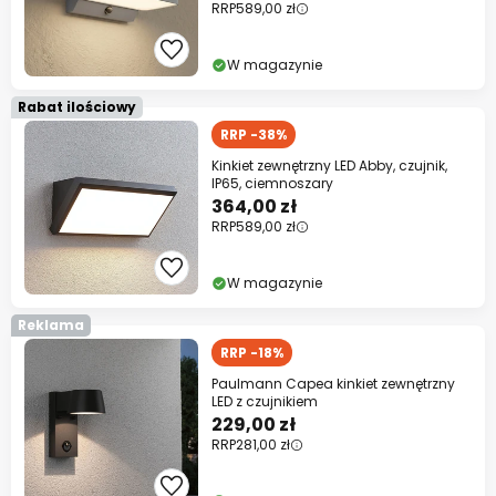
RRP
589,00 zł
W magazynie
Rabat ilościowy
RRP -38%
Kinkiet zewnętrzny LED Abby, czujnik,
IP65, ciemnoszary
364,00 zł
RRP
589,00 zł
W magazynie
Reklama
RRP -18%
Paulmann Capea kinkiet zewnętrzny
LED z czujnikiem
229,00 zł
RRP
281,00 zł