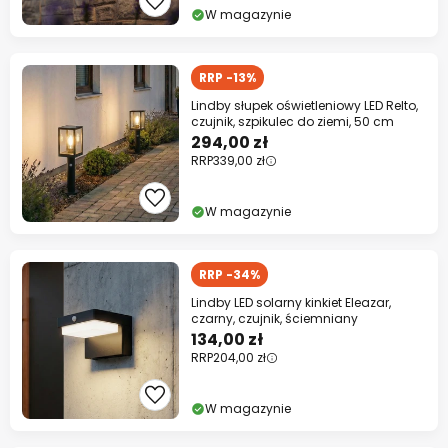
W magazynie
RRP -13%
Lindby słupek oświetleniowy LED Relto,
czujnik, szpikulec do ziemi, 50 cm
294,00 zł
RRP
339,00 zł
W magazynie
RRP -34%
Lindby LED solarny kinkiet Eleazar,
czarny, czujnik, ściemniany
134,00 zł
RRP
204,00 zł
W magazynie