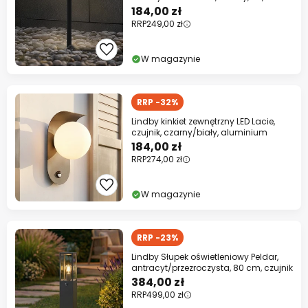
czujnik
184,00 zł
RRP
249,00 zł
W magazynie
RRP -32%
Lindby kinkiet zewnętrzny LED Lacie,
czujnik, czarny/biały, aluminium
184,00 zł
RRP
274,00 zł
W magazynie
RRP -23%
Lindby Słupek oświetleniowy Peldar,
antracyt/przezroczysta, 80 cm, czujnik
384,00 zł
RRP
499,00 zł