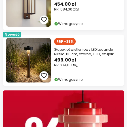
IP54
454,00 zł
RRP
684,00 zł
W magazynie
Nowość
RRP -35%
Słupek oświetleniowy LED Lucande
Nirella, 60 cm, czarna, CCT, czujnik
499,00 zł
RRP
774,00 zł
W magazynie