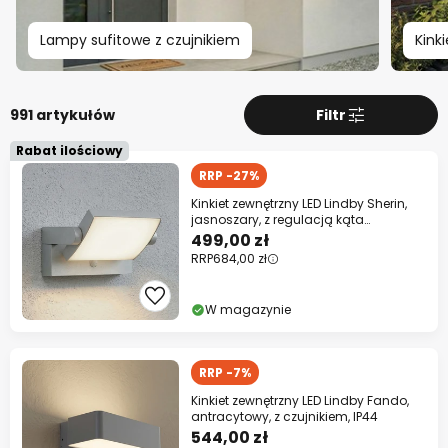
Lampy sufitowe z czujnikiem
Kink
991 artykułów
Filtr
Rabat ilościowy
RRP -27%
Kinkiet zewnętrzny LED Lindby Sherin,
jasnoszary, z regulacją kąta
nachylenia i
499,00 zł
RRP
684,00 zł
W magazynie
RRP -7%
Kinkiet zewnętrzny LED Lindby Fando,
antracytowy, z czujnikiem, IP44
544,00 zł