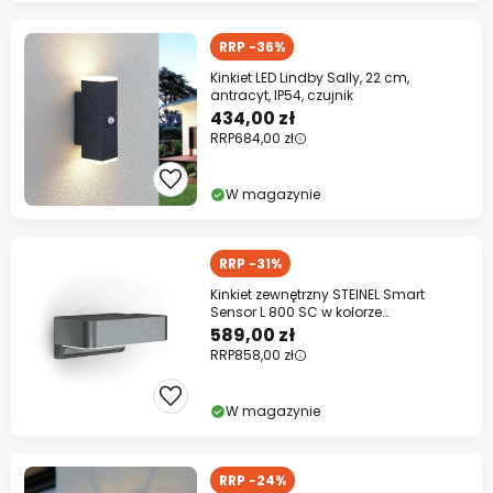
RRP -36%
Kinkiet LED Lindby Sally, 22 cm,
antracyt, IP54, czujnik
434,00 zł
RRP
684,00 zł
W magazynie
RRP -31%
Kinkiet zewnętrzny STEINEL Smart
Sensor L 800 SC w kolorze
antracytowym
589,00 zł
RRP
858,00 zł
W magazynie
RRP -24%