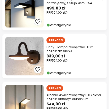
antracytowy, z czujnikiem, IP54
499,00 zł
RRP
704,00 zł
W magazynie
RRP -35%
Finny - lampa zewnętrzna LED z
czujnikiem ruchu
339,00 zł
RRP
524,00 zł
W magazynie
RRP -7%
Arcchio kinkiet zewnętrzny LED Yolena,
czujnik, antracyt, aluminium
544,00 zł
RRP
589,00 zł