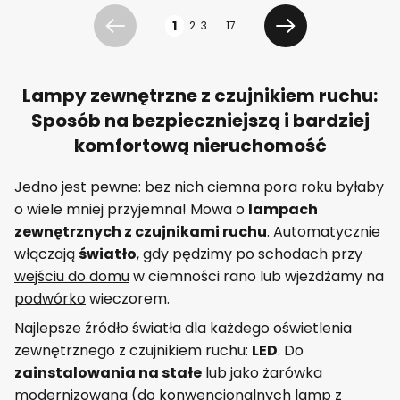
Strona
1
2
3
...
17
Poprzednia
Dalej
Lampy zewnętrzne z czujnikiem ruchu:
Sposób na bezpieczniejszą i bardziej
komfortową nieruchomość
Jedno jest pewne: bez nich ciemna pora roku byłaby
o wiele mniej przyjemna! Mowa o
lampach
zewnętrznych z czujnikami ruchu
. Automatycznie
włączają
światło
, gdy pędzimy po schodach przy
wejściu do domu
w ciemności rano lub wjeżdżamy na
podwórko
wieczorem.
Najlepsze źródło światła dla każdego oświetlenia
zewnętrznego z czujnikiem ruchu:
LED
. Do
zainstalowania na stałe
lub jako
żarówka
modernizowana
(do konwencjonalnych lamp z