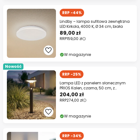
RRP -44%
Lindby – lampa sufitowa zewnętrzna
LED Kirkola, 4000 K, Ø 34 cm, biała
89,00 zł
RRP
159,00 zł
W magazynie
Nowość
RRP -25%
Lampa LED z panelem słonecznym
PRIOS Kalen, czarna, 50 cm, z
czujnikiem
204,00 zł
RRP
274,00 zł
W magazynie
RRP -34%