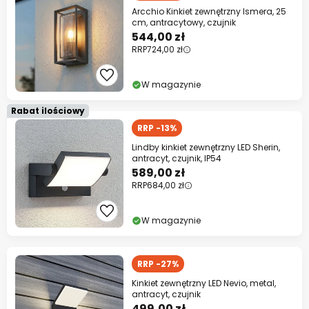
Arcchio Kinkiet zewnętrzny Ismera, 25
cm, antracytowy, czujnik
544,00 zł
RRP
724,00 zł
W magazynie
Rabat ilościowy
RRP -13%
Lindby kinkiet zewnętrzny LED Sherin,
antracyt, czujnik, IP54
589,00 zł
RRP
684,00 zł
W magazynie
RRP -27%
Kinkiet zewnętrzny LED Nevio, metal,
antracyt, czujnik
499,00 zł