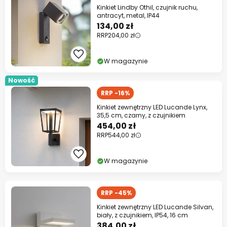
Kinkiet Lindby Othil, czujnik ruchu,
antracyt, metal, IP44
134,00 zł
RRP
204,00 zł
W magazynie
Nowość
RRP -16%
Kinkiet zewnętrzny LED Lucande Lynx,
35,5 cm, czarny, z czujnikiem
454,00 zł
RRP
544,00 zł
W magazynie
RRP -45%
Kinkiet zewnętrzny LED Lucande Silvan,
biały, z czujnikiem, IP54, 16 cm
384,00 zł