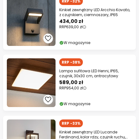
RRP -32%
Kinkiet zewnętrzny LED Arcchio Kovato,
z czujnikiem, ciemnoszary, IP65
434,00 zł
RRP
639,00 zł
W magazynie
RRP -38%
Lampa sufitowa LED Henni, IP65,
czujnik, 30x30 cm, antracytowy
589,00 zł
RRP
954,00 zł
W magazynie
RRP -33%
Kinkiet zewnętrzny LED Lucande
Ferdinand, kolor rdzy, czujnik ruchu,