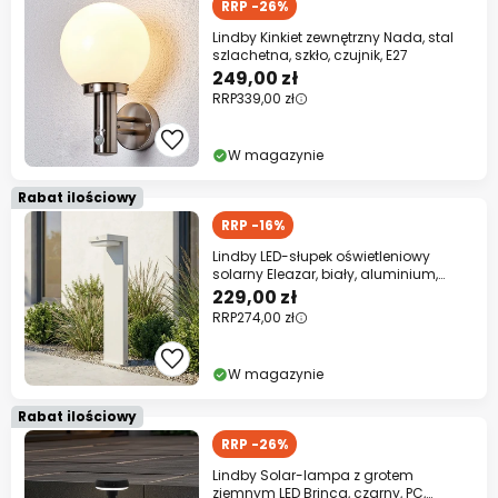
RRP -26%
Lindby Kinkiet zewnętrzny Nada, stal
szlachetna, szkło, czujnik, E27
249,00 zł
RRP
339,00 zł
W magazynie
Rabat ilościowy
RRP -16%
Lindby LED-słupek oświetleniowy
solarny Eleazar, biały, aluminium,
czujnik
229,00 zł
RRP
274,00 zł
W magazynie
Rabat ilościowy
RRP -26%
Lindby Solar-lampa z grotem
ziemnym LED Brinca, czarny, PC,