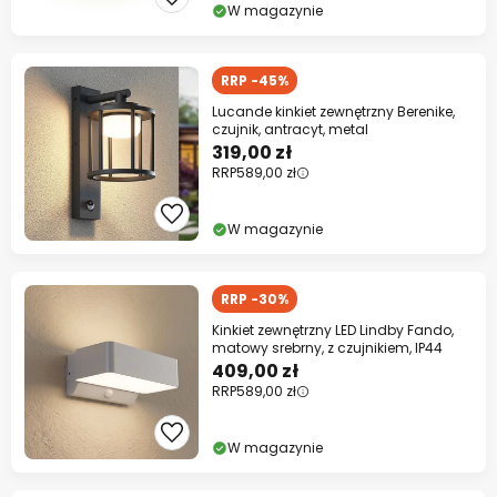
W magazynie
RRP -45%
Lucande kinkiet zewnętrzny Berenike,
czujnik, antracyt, metal
319,00 zł
RRP
589,00 zł
W magazynie
RRP -30%
Kinkiet zewnętrzny LED Lindby Fando,
matowy srebrny, z czujnikiem, IP44
409,00 zł
RRP
589,00 zł
W magazynie