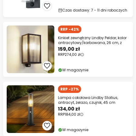
Czas dostawy: 7 - 11 dni roboczych
RRP -42%
Kinkiet zewnętrzny Lindby Peldar, kolor
antracytowy/karbowana, 26 cm, z
159,00 zł
RRP
274,00 zł
W magazynie
RRP -27%
Lampa cokołowa Lindby Statius,
antracyt, żelazo, czujnik, 45 cm
134,00 zł
RRP
184,00 zł
W magazynie