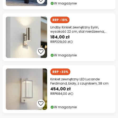
W magazynie
RRP -19%
Lindby Kinkiet zewnętrzny Eyrin,
wysokość 22 cm, stal nierdzewna,
czujnik
184,00 zł
RRP
229,00 zł
W magazynie
RRP -33%
Kinkiet zewnętrzny LED Lucande
Ferdinand, biały, z czujnikiem, 38 cm
454,00 zł
RRP
684,00 zł
W magazynie