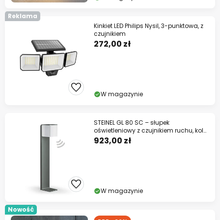
Reklama
Kinkiet LED Philips Nysil, 3-punktowa, z
czujnikiem
272,00 zł
W magazynie
STEINEL GL 80 SC – słupek
oświetleniowy z czujnikiem ruchu, kolor
antracytowy,
923,00 zł
W magazynie
Nowość