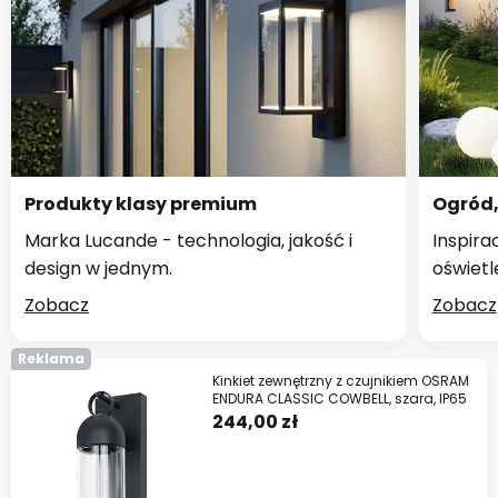
Produkty klasy premium
Ogród,
Marka Lucande - technologia, jakość i
Inspira
design w jednym.
oświetl
Zobacz
Zobacz
Reklama
Kinkiet zewnętrzny z czujnikiem OSRAM
ENDURA CLASSIC COWBELL, szara, IP65
244,00 zł