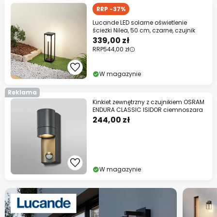
RRP -37%
Lucande LED solarne oświetlenie
ścieżki Nilea, 50 cm, czarne, czujnik
339,00 zł
RRP
544,00 zł
W magazynie
Reklama
Kinkiet zewnętrzny z czujnikiem OSRAM
ENDURA CLASSIC ISIDOR ciemnoszara
244,00 zł
W magazynie