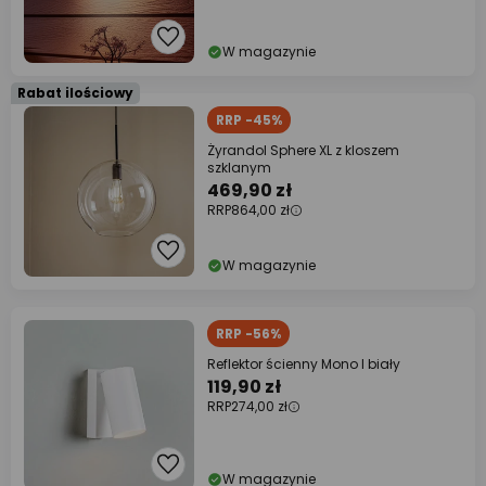
W magazynie
Rabat ilościowy
RRP -45%
Żyrandol Sphere XL z kloszem
szklanym
469,90 zł
RRP
864,00 zł
W magazynie
RRP -56%
Reflektor ścienny Mono I biały
119,90 zł
RRP
274,00 zł
W magazynie