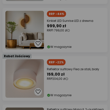
RRP -44%
Kinkiet LED Sunrise LED z drewna
999,90 zł
RRP
1 799,00 zł
W magazynie
Rabat ilościowy
RRP -22%
Reflektor sufitowy Flea ze stali, biały
159,00 zł
RRP
204,00 zł
W magazynie
Reflektor sufitowy Mono II, 2-punktowa,