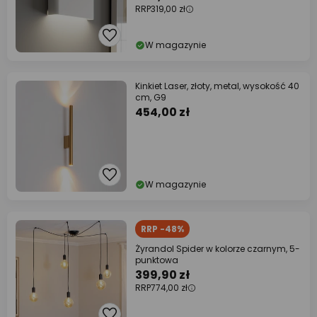
RRP
319,00 zł
W magazynie
Kinkiet Laser, złoty, metal, wysokość 40
cm, G9
454,00 zł
W magazynie
RRP -48%
Żyrandol Spider w kolorze czarnym, 5-
punktowa
399,90 zł
RRP
774,00 zł