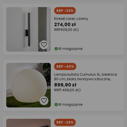
RRP -33%
Kinkiet Laser, czarny
274,00 zł
RRP
409,00 zł
W magazynie
RRP -40%
Lampa kulista Cumulus XL, średnica
80 cm, biała, tworzywo sztuczne,
stopień
899,90 zł
RRP
1 499,00 zł
W magazynie
RRP -29%