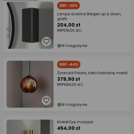
RRP -36%
Lampa ścienna Bergen up & down,
grafit
204,00 zł
RRP
319,00 zł
W magazynie
RRP -44%
Żyrandol Polaris, szkło lustrzane, miedź
379,90 zł
RRP
684,00 zł
W magazynie
Kinkiet Eye, mosiądz
454,00 zł