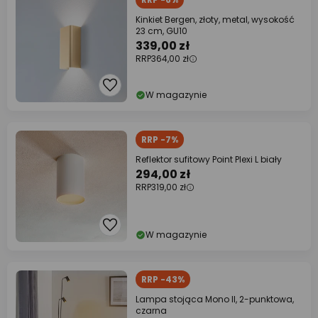
Kinkiet Bergen, złoty, metal, wysokość
23 cm, GU10
339,00 zł
RRP
364,00 zł
W magazynie
RRP -7%
Reflektor sufitowy Point Plexi L biały
294,00 zł
RRP
319,00 zł
W magazynie
RRP -43%
Lampa stojąca Mono II, 2-punktowa,
czarna