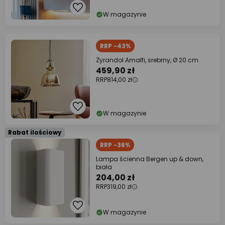
W magazynie
RRP -43%
Żyrandol Amalfi, srebrny, Ø 20 cm
459,90 zł
RRP
814,00 zł
W magazynie
Rabat ilościowy
RRP -36%
Lampa ścienna Bergen up & down,
biała
204,00 zł
RRP
319,00 zł
W magazynie