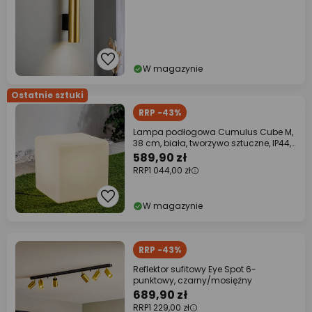
W magazynie
Ostatnie sztuki
RRP -43%
Lampa podłogowa Cumulus Cube M,
38 cm, biała, tworzywo sztuczne, IP44,
E27
589,90 zł
RRP
1 044,00 zł
W magazynie
RRP -43%
Reflektor sufitowy Eye Spot 6-
punktowy, czarny/mosiężny
689,90 zł
RRP
1 229,00 zł