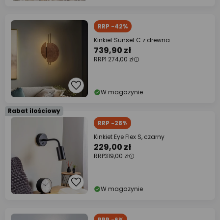
RRP -42%
Kinkiet Sunset C z drewna
739,90 zł
RRP
1 274,00 zł
W magazynie
Rabat ilościowy
RRP -28%
Kinkiet Eye Flex S, czarny
229,00 zł
RRP
319,00 zł
W magazynie
RRP -6%