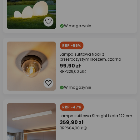
W magazynie
RRP -56%
Lampa sufitowa Nook z
przezroczystym kloszem, czarna
99,90 zł
RRP
229,00 zł
W magazynie
RRP -47%
Lampa sufitowa Straight biała 122 cm
359,90 zł
RRP
684,00 zł