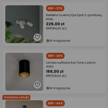
RRP -37%
Reflektor ścienny Eye Spot 2-punktowy,
biały
229,00 zł
RRP
364,00 zł
W magazynie
RRP -30%
Lampa sufitowa Eye Tone, czarno-
złota
159,00 zł
RRP
229,00 zł
W magazynie
Ostatnie sztuki
RRP -44%