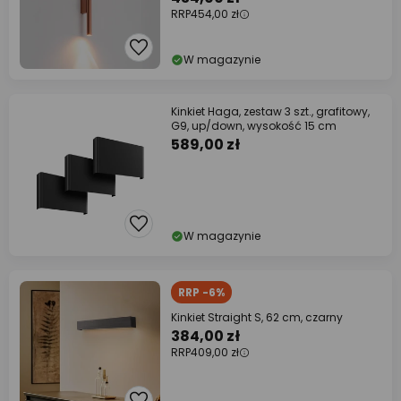
RRP
454,00 zł
W magazynie
Kinkiet Haga, zestaw 3 szt., grafitowy,
G9, up/down, wysokość 15 cm
589,00 zł
W magazynie
RRP -6%
Kinkiet Straight S, 62 cm, czarny
384,00 zł
RRP
409,00 zł