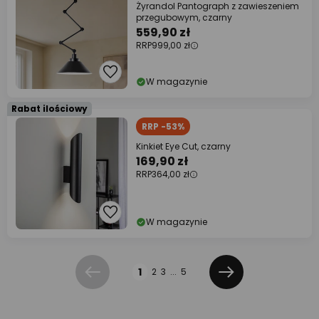
Żyrandol Pantograph z zawieszeniem
przegubowym, czarny
559,90 zł
RRP
999,00 zł
W magazynie
Rabat ilościowy
RRP -53%
Kinkiet Eye Cut, czarny
169,90 zł
RRP
364,00 zł
W magazynie
Strona
1
2
3
...
5
Poprzednia
Dalej