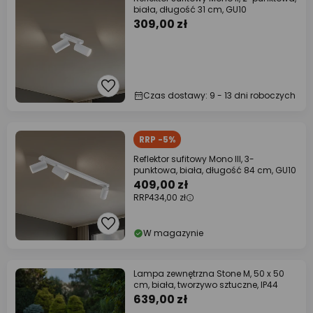
biała, długość 31 cm, GU10
309,00 zł
Czas dostawy: 9 - 13 dni roboczych
RRP -5%
Reflektor sufitowy Mono III, 3-
punktowa, biała, długość 84 cm, GU10
409,00 zł
RRP
434,00 zł
W magazynie
Lampa zewnętrzna Stone M, 50 x 50
cm, biała, tworzywo sztuczne, IP44
639,00 zł