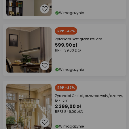
W magazynie
RRP -47%
Żyrandol Soft grafit 125 cm
599,90 zł
RRP
1 139,00 zł
W magazynie
RRP -37%
Żyrandol Cristal, przezroczysty/czarny,
Ø 71 cm
2 399,00 zł
RRP
3 849,00 zł
W magazynie