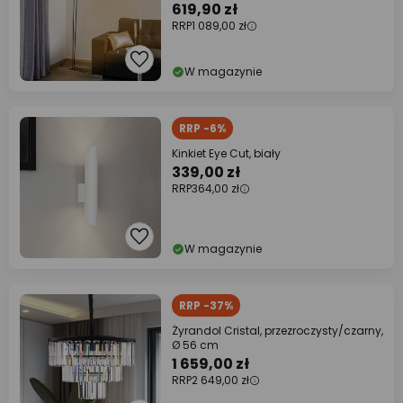
619,90 zł
RRP
1 089,00 zł
W magazynie
RRP -6%
Kinkiet Eye Cut, biały
339,00 zł
RRP
364,00 zł
W magazynie
RRP -37%
Żyrandol Cristal, przezroczysty/czarny,
Ø 56 cm
1 659,00 zł
RRP
2 649,00 zł