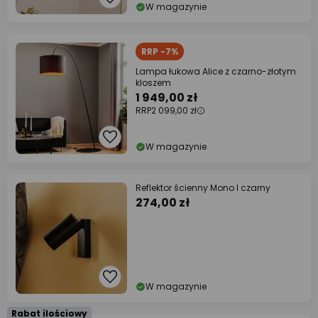
W magazynie
RRP -7%
Lampa łukowa Alice z czarno-złotym
kloszem
1 949,00 zł
RRP
2 099,00 zł
W magazynie
Reflektor ścienny Mono I czarny
274,00 zł
W magazynie
Rabat ilościowy