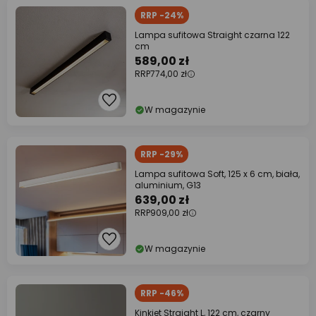
RRP -24%
Lampa sufitowa Straight czarna 122
cm
589,00 zł
RRP
774,00 zł
W magazynie
RRP -29%
Lampa sufitowa Soft, 125 x 6 cm, biała,
aluminium, G13
639,00 zł
RRP
909,00 zł
W magazynie
RRP -46%
Kinkiet Straight L, 122 cm, czarny