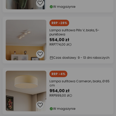
W magazynie
RRP -28%
Lampa sufitowa Pills V, biała, 5-
punktowa
554,00 zł
RRP
774,00 zł
Czas dostawy: 9 - 13 dni roboczych
RRP -4%
Lampa sufitowa Cameron, biała, Ø 65
cm
954,00 zł
RRP
999,00 zł
W magazynie