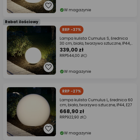
W magazynie
Rabat ilościowy
RRP -37%
Lampa kulista Cumulus S, średnica
30 cm, biała, tworzywo sztuczne, IP44,
E27
339,00 zł
RRP
544,00 zł
W magazynie
RRP -27%
Lampa kulista Cumulus L, średnica 60
cm, biała, tworzywo sztuczne, IP44, E27
668,90 zł
RRP
922,90 zł
W magazynie