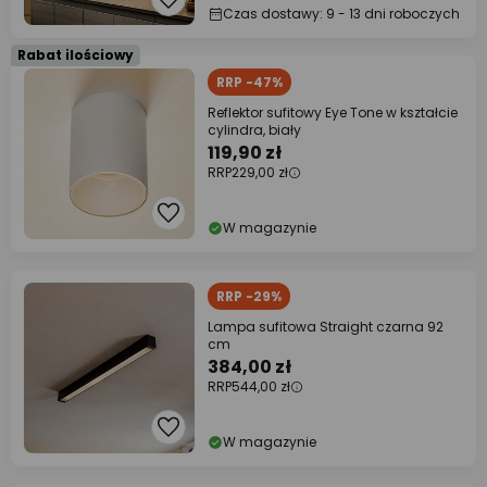
Czas dostawy: 9 - 13 dni roboczych
Rabat ilościowy
RRP -47%
Reflektor sufitowy Eye Tone w kształcie
cylindra, biały
119,90 zł
RRP
229,00 zł
W magazynie
RRP -29%
Lampa sufitowa Straight czarna 92
cm
384,00 zł
RRP
544,00 zł
W magazynie