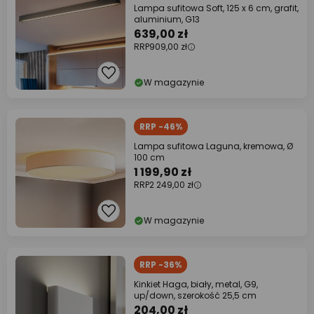
Lampa sufitowa Soft, 125 x 6 cm, grafit,
aluminium, G13
639,00 zł
RRP
909,00 zł
W magazynie
RRP -46%
Lampa sufitowa Laguna, kremowa, Ø
100 cm
1 199,90 zł
RRP
2 249,00 zł
W magazynie
RRP -36%
Kinkiet Haga, biały, metal, G9,
up/down, szerokość 25,5 cm
204,00 zł