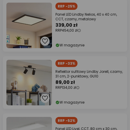
RRP -25%
Panel LED Lindby Nelios, 40 x 40 cm,
CCT, czarny, metalowy
339,00 zł
RRP
454,00 zł
W magazynie
RRP -33%
Reflektor sufitowy Lindby Jorell, czarny,
31 cm, 2-punktowy, GU10
89,00 zł
RRP
134,00 zł
W magazynie
RRP -52%
Panel LED Livel, CCT, 80 cm x 30 cm,