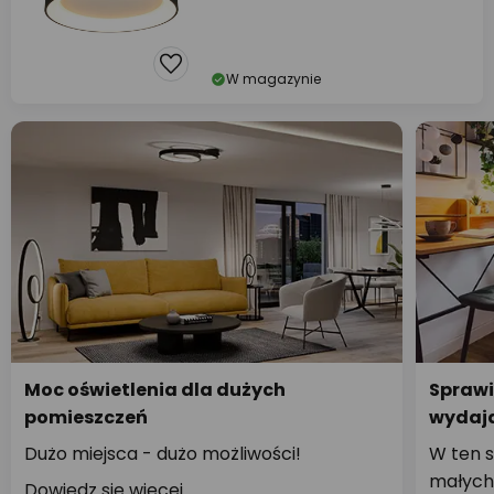
W magazynie
Moc oświetlenia dla dużych
Sprawi
pomieszczeń
wydają
Dużo miejsca - dużo możliwości!
W ten s
małych
Dowiedz się więcej