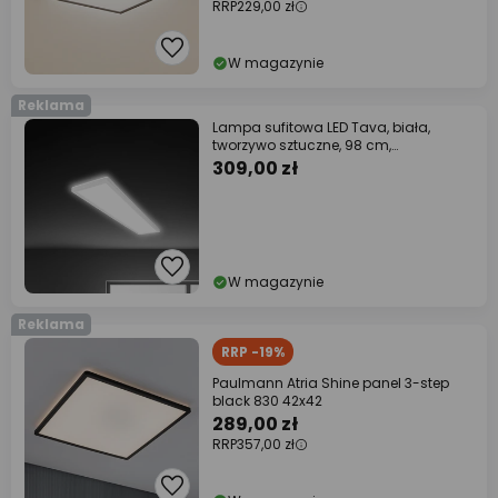
RRP
229,00 zł
W magazynie
Reklama
Lampa sufitowa LED Tava, biała,
tworzywo sztuczne, 98 cm,
podświetlenie
309,00 zł
W magazynie
Reklama
RRP -19%
Paulmann Atria Shine panel 3-step
black 830 42x42
289,00 zł
RRP
357,00 zł