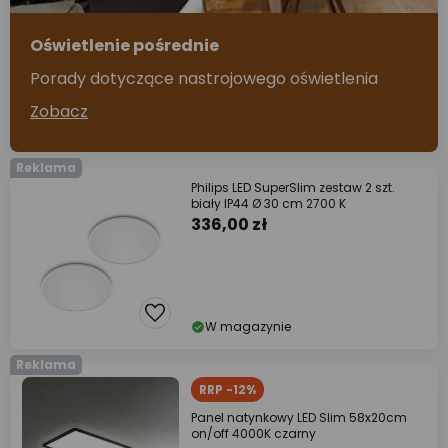
Oświetlenie pośrednie
Porady dotyczące nastrojowego oświetlenia
Zobacz
Reklama
Philips LED SuperSlim zestaw 2 szt.
biały IP44 Ø 30 cm 2700 K
336,00 zł
W magazynie
Reklama
RRP -12%
Panel natynkowy LED Slim 58x20cm
on/off 4000K czarny