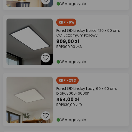
W magazynie
RRP -9%
Panel LED Lindby Nelios, 120 x 60 cm,
CCT, czarny, metalowy
909,00 zł
RRP
999,00 zł
W magazynie
RRP -29%
Panel LED Lindby Luay, 60 x 60 cm,
biały, 3000-6000K
454,00 zł
RRP
639,00 zł
W magazynie