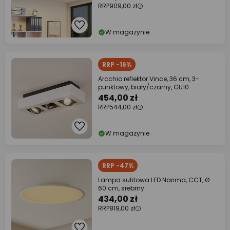
RRP
909,00 zł
W magazynie
RRP -16%
Arcchio reflektor Vince, 36 cm, 3-
punktowy, biały/czarny, GU10
454,00 zł
RRP
544,00 zł
W magazynie
RRP -47%
Lampa sufitowa LED Narima, CCT, Ø
60 cm, srebrny
434,00 zł
RRP
819,00 zł