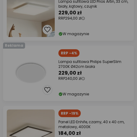
Lampa sufitowa LED Prios Artin, 33 cm,
biały, kątowy, czujnik
229,00 zł
RRP
294,00 zł
W magazynie
Reklama
RRP -4%
Lampa sufitowa Philips SuperSlim
2700K Ø42cm biała
229,00 zł
RRP
240,00 zł
W magazynie
RRP -19%
Panel LED Enhife, czarny, 40 x 40 cm,
metalowy, 4000K
184,00 zł