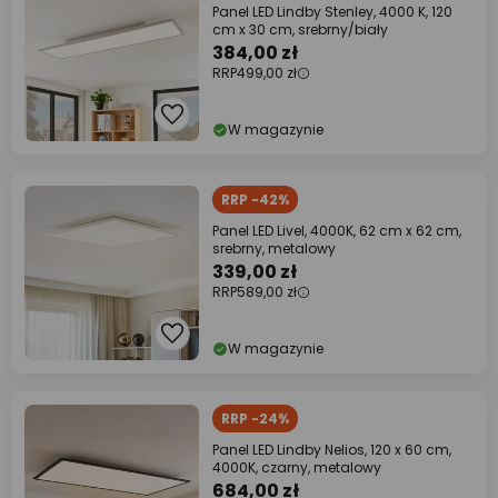
Panel LED Lindby Stenley, 4000 K, 120
cm x 30 cm, srebrny/biały
384,00 zł
RRP
499,00 zł
W magazynie
RRP -42%
Panel LED Livel, 4000K, 62 cm x 62 cm,
srebrny, metalowy
339,00 zł
RRP
589,00 zł
W magazynie
RRP -24%
Panel LED Lindby Nelios, 120 x 60 cm,
4000K, czarny, metalowy
684,00 zł