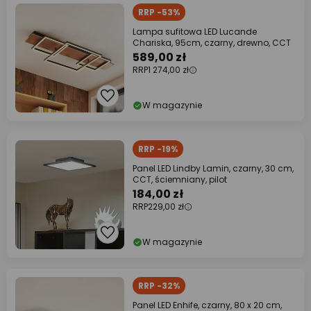
RRP -53%
Lampa sufitowa LED Lucande
Chariska, 95cm, czarny, drewno, CCT
589,00 zł
RRP
1 274,00 zł
W magazynie
RRP -19%
Panel LED Lindby Lamin, czarny, 30 cm,
CCT, ściemniany, pilot
184,00 zł
RRP
229,00 zł
W magazynie
RRP -32%
Panel LED Enhife, czarny, 80 x 20 cm,