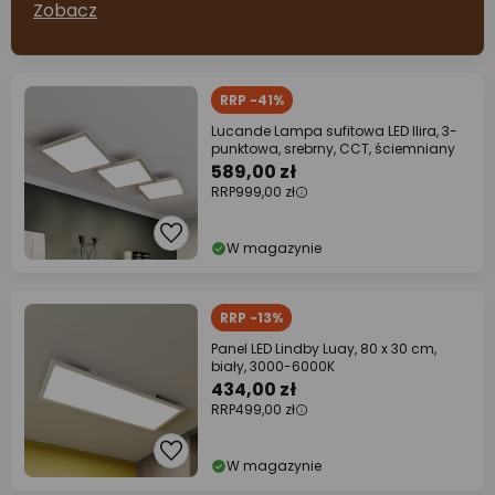
Zobacz
RRP -41%
Lucande Lampa sufitowa LED Ilira, 3-
punktowa, srebrny, CCT, ściemniany
589,00 zł
RRP
999,00 zł
W magazynie
RRP -13%
Panel LED Lindby Luay, 80 x 30 cm,
biały, 3000-6000K
434,00 zł
RRP
499,00 zł
W magazynie