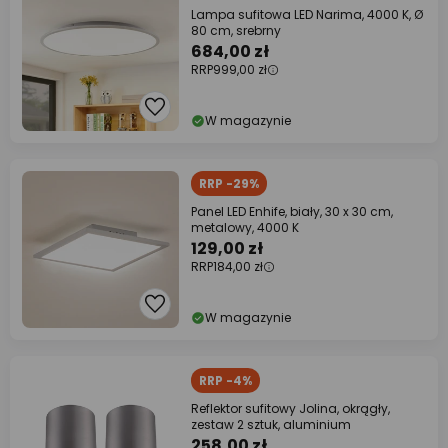
Lampa sufitowa LED Narima, 4000 K, Ø
80 cm, srebrny
684,00 zł
RRP
999,00 zł
W magazynie
RRP -29%
Panel LED Enhife, biały, 30 x 30 cm,
metalowy, 4000 K
129,00 zł
RRP
184,00 zł
W magazynie
RRP -4%
Reflektor sufitowy Jolina, okrągły,
zestaw 2 sztuk, aluminium
258,00 zł