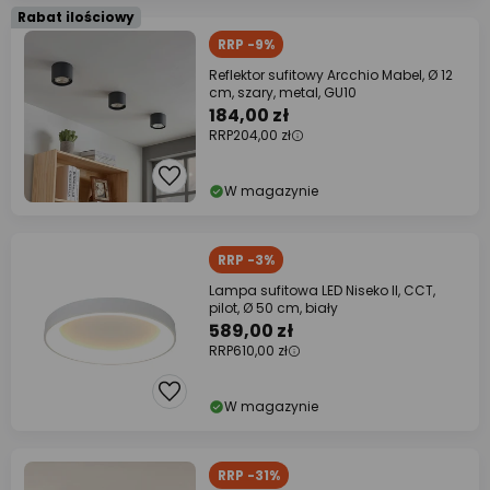
Rabat ilościowy
RRP -9%
Reflektor sufitowy Arcchio Mabel, Ø 12
cm, szary, metal, GU10
184,00 zł
RRP
204,00 zł
W magazynie
RRP -3%
Lampa sufitowa LED Niseko II, CCT,
pilot, Ø 50 cm, biały
589,00 zł
RRP
610,00 zł
W magazynie
RRP -31%