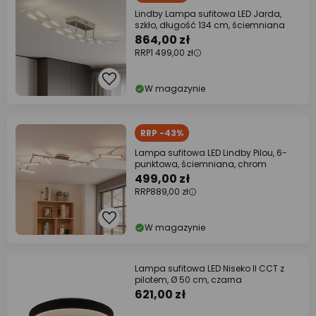
Lindby Lampa sufitowa LED Jarda,
szkło, długość 134 cm, ściemniana
864,00 zł
RRP
1 499,00 zł
W magazynie
RRP -43%
Lampa sufitowa LED Lindby Pilou, 6-
punktowa, ściemniana, chrom
499,00 zł
RRP
889,00 zł
W magazynie
Lampa sufitowa LED Niseko II CCT z
pilotem, Ø 50 cm, czarna
621,00 zł