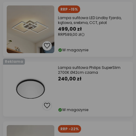
RRP -15%
Lampa sufitowa LED Lindby Fjardo,
kątowa, srebrna, CCT, pilot
499,00 zł
RRP
589,00 zł
W magazynie
Reklama
Lampa sufitowa Philips SuperSlim
2700K Ø42cm czarna
240,00 zł
W magazynie
RRP -22%