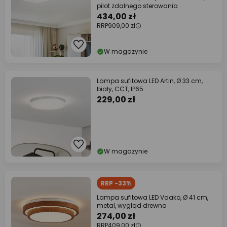
pilot zdalnego sterowania
434,00 zł
RRP
909,00 zł
W magazynie
Lampa sufitowa LED Artin, Ø 33 cm,
biały, CCT, IP65
229,00 zł
W magazynie
RRP -33%
Lampa sufitowa LED Vaako, Ø 41 cm,
metal, wygląd drewna
274,00 zł
RRP
409,00 zł