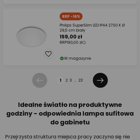
RRP -16%
Philips SuperSlim LED IP44 2700 K Ø
29,5 cm biały
159,00 zł
RRP
190,00 zł
W magazynie
Strona
1
2
3
...
23
Poprzednia
Dalej
Idealne światło na produktywne
godziny - odpowiednia lampa sufitowa
do gabinetu
Przejrzysta struktura miejsca pracy zaczyna się nie