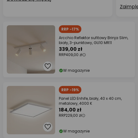
Zaimpl
RRP -17%
Arcchio Reflektor sufitowy Brinja Slim,
biały, 3-punktowy, GU10 MR11
339,00 zł
RRP
409,00 zł
W magazynie
RRP -19%
Panel LED Enhife, biały, 40 x 40 cm,
metalowy, 4000 K
184,00 zł
RRP
229,00 zł
W magazynie