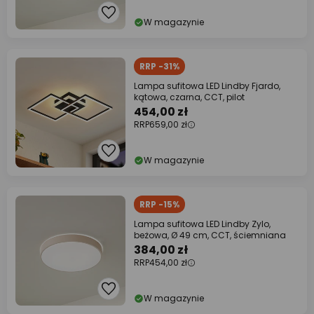
W magazynie
RRP -31%
Lampa sufitowa LED Lindby Fjardo,
kątowa, czarna, CCT, pilot
454,00 zł
RRP
659,00 zł
W magazynie
RRP -15%
Lampa sufitowa LED Lindby Zylo,
beżowa, Ø 49 cm, CCT, ściemniana
384,00 zł
RRP
454,00 zł
W magazynie