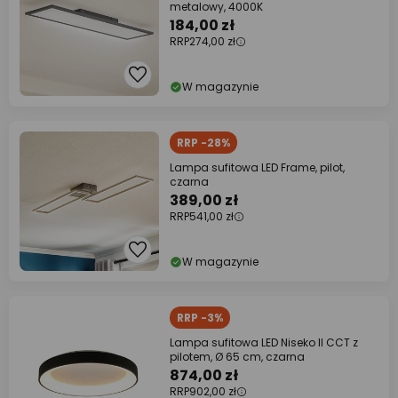
metalowy, 4000K
184,00 zł
RRP
274,00 zł
W magazynie
RRP -28%
Lampa sufitowa LED Frame, pilot,
czarna
389,00 zł
RRP
541,00 zł
W magazynie
RRP -3%
Lampa sufitowa LED Niseko II CCT z
pilotem, Ø 65 cm, czarna
874,00 zł
RRP
902,00 zł