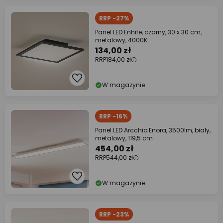
RRP -27%
Panel LED Enhife, czarny, 30 x 30 cm,
metalowy, 4000K
134,00 zł
RRP
184,00 zł
W magazynie
RRP -16%
Panel LED Arcchio Enora, 3500lm, biały,
metalowy, 119,5 cm
454,00 zł
RRP
544,00 zł
W magazynie
RRP -23%