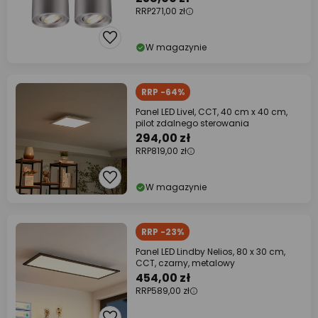
RRP
271,00 zł
W magazynie
RRP -64%
Panel LED Livel, CCT, 40 cm x 40 cm,
pilot zdalnego sterowania
294,00 zł
RRP
819,00 zł
W magazynie
RRP -23%
Panel LED Lindby Nelios, 80 x 30 cm,
CCT, czarny, metalowy
454,00 zł
RRP
589,00 zł