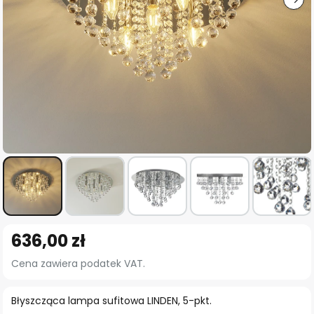
Przejdź
636,00 zł
na
początek
Cena zawiera podatek VAT.
galerii
Błyszcząca lampa sufitowa LINDEN, 5-pkt.