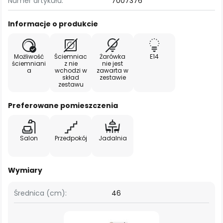
Numer artykułu:
7007376
Informacje o produkcie
Możliwość
Ściemniac
Żarówka
E14
ściemniani
z nie
nie jest
a
wchodzi w
zawarta w
skład
zestawie
zestawu
Preferowane pomieszczenia
Salon
Przedpokój
Jadalnia
Wymiary
Średnica (cm):
46