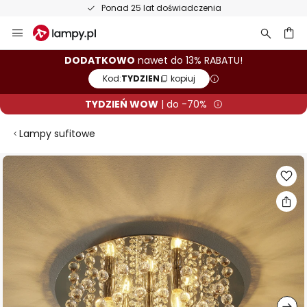
Ponad 25 lat doświadczenia
Przejdź
do
treści
aj
DODATKOWO
nawet do 13% RABATU!
Kod:
TYDZIEN
kopiuj
TYDZIEŃ WOW
| do -70%
Lampy sufitowe
Przejdź
na
koniec
galerii