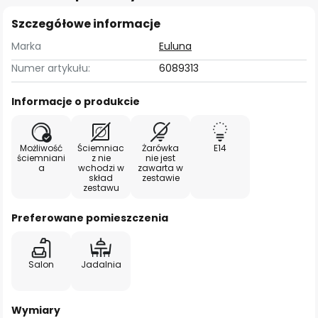
Szczegółowe informacje
Marka
Euluna
Numer artykułu:
6089313
Informacje o produkcie
Możliwość
Ściemniac
Żarówka
E14
ściemniani
z nie
nie jest
a
wchodzi w
zawarta w
skład
zestawie
zestawu
Preferowane pomieszczenia
Salon
Jadalnia
Wymiary