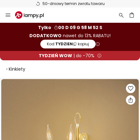
50-dniowy termin zwrotu towaru
Przejdź
do
treści
aj
Tylko
00 D 09 G 58 M 51 S
DODATKOWO
nawet do 13% RABATU!
Kod:
TYDZIEN
kopiuj
TYDZIEŃ WOW
| do -70%
Kinkiety
Przejdź
na
koniec
galerii