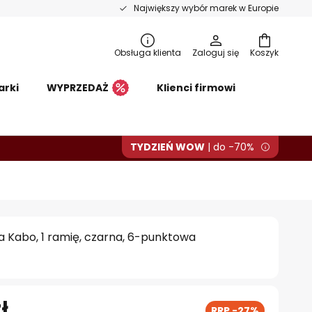
Największy wybór marek w Europie
Obsługa klienta
Zaloguj się
Koszyk
arki
WYPRZEDAŻ
Klienci firmowi
TYDZIEŃ WOW
| do -70%
 Kabo, 1 ramię, czarna, 6-punktowa
ł
RRP -27%