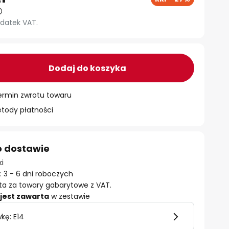
datek VAT.
Dodaj do koszyka
ermin zwrotu towaru
ody płatności
o dostawie
ki
 3 - 6 dni roboczych
ta za towary gabarytowe z VAT.
jest zawarta
w zestawie
kę: E14