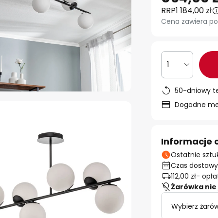
RRP
1 184,00 zł
Cena zawiera po
1
50-dniowy t
Dogodne met
Informacje 
Ostatnie sztu
Czas dostawy:
112,00 zł
- opła
Żarówka nie 
Wybierz żarów