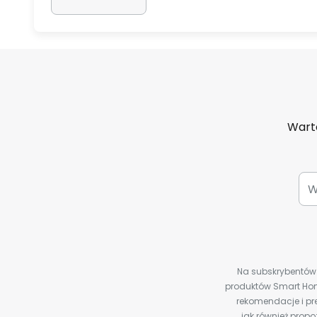
Warto
Na subskrybentów c
produktów Smart Hom
rekomendacje i pre
jak również prop