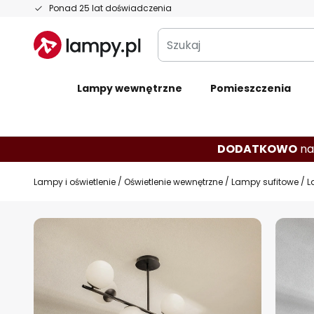
Przejdź
Ponad 25 lat doświadczenia
do
Szukaj
treści
Lampy wewnętrzne
Pomieszczenia
DODATKOWO
na
Lampy i oświetlenie
Oświetlenie wewnętrzne
Lampy sufitowe
L
Przejdź
na
koniec
galerii