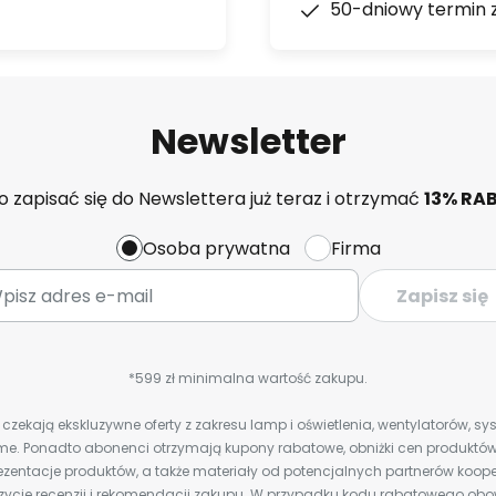
50-dniowy termin 
Newsletter
 zapisać się do Newslettera już teraz i otrzymać
13% RA
Osoba prywatna
Firma
Zapisz się
*599 zł minimalna wartość zakupu.
zekają ekskluzywne oferty z zakresu lamp i oświetlenia, wentylatorów, s
e. Ponadto abonenci otrzymają kupony rabatowe, obniżki cen produktów,
zentacje produktów, a także materiały od potencjalnych partnerów koope
ozycje recenzji i rekomendacji zakupu. W przypadku kodu rabatowego o