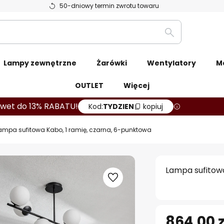
50-dniowy termin zwrotu towaru
Szukaj
Lampy zewnętrzne
Żarówki
Wentylatory
M
OUTLET
Więcej
wet do 13% RABATU!
Kod:
TYDZIEN
kopiuj
ampa sufitowa Kabo, 1 ramię, czarna, 6-punktowa
Lampa sufitowa
864,00 z