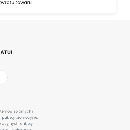
zwrotu towaru
BATU
!
ystemów solarnych i
 pakiety promocyjne,
racyjnych, ankiety,
bowiązuje minimum