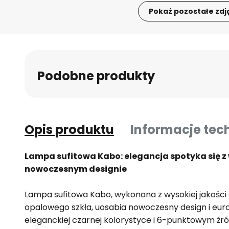
Pokaż pozostałe zdj
Przejdź
na
początek
galerii
Podobne produkty
Opis produktu
Informacje tec
Lampa sufitowa Kabo: elegancja spotyka się 
nowoczesnym designie
Lampa sufitowa Kabo, wykonana z wysokiej jakości 
opalowego szkła, uosabia nowoczesny design i europ
eleganckiej czarnej kolorystyce i 6-punktowym źró