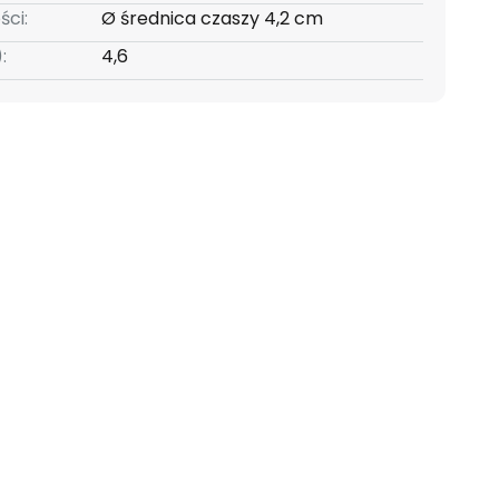
ści:
Ø średnica czaszy 4,2 cm
:
4,6