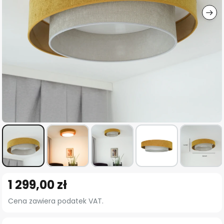
Przejdź
1 299,00 zł
na
początek
Cena zawiera podatek VAT.
galerii