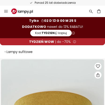
Ponad 25 lat doświadczenia
Przejdź
do
treści
aj
Tylko
02 D 13 G 00 M 24 S
DODATKOWO
nawet do 13% RABATU!
Kod:
TYDZIEN
kopiuj
TYDZIEŃ WOW
| do -70%
Lampy sufitowe
Przejdź
na
koniec
galerii