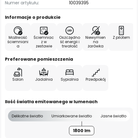
Numer artykułu:
10039395
Informacje o produkcie
Możliwość
Ściemniac
Oszczędno
Niewymien
Z pilotem
ściemniani
z w
ść energii i
na
a
zestawie
trwałość
żarówka
Preferowane pomieszczenia
Salon
Jadalnia
Sypialnia
Przedpokój
Ilość światła emitowanego w lumenach
Delikatne światło
Umiarkowane światło
Jasne światło
1800 lm