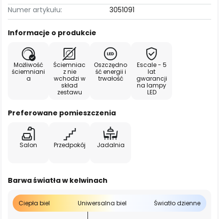
Numer artykułu:
3051091
Informacje o produkcie
Możliwość
Ściemniac
Oszczędno
Escale - 5
ściemniani
z nie
ść energii i
lat
a
wchodzi w
trwałość
gwarancji
skład
na lampy
zestawu
LED
Preferowane pomieszczenia
Salon
Przedpokój
Jadalnia
Barwa światła w kelwinach
Ciepła biel
Uniwersalna biel
Światło dzienne