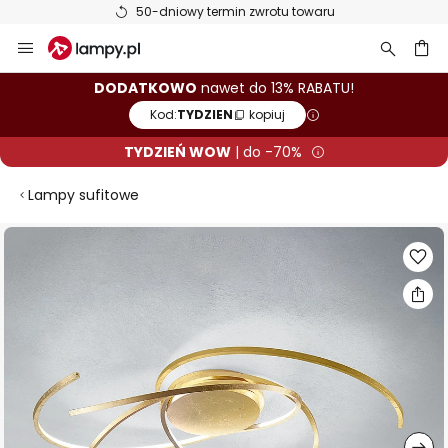
50-dniowy termin zwrotu towaru
Przejdź
do
treści
aj
DODATKOWO
nawet do 13% RABATU!
Kod:
TYDZIEN
kopiuj
TYDZIEŃ WOW
| do -70%
Lampy sufitowe
Przejdź
na
koniec
galerii