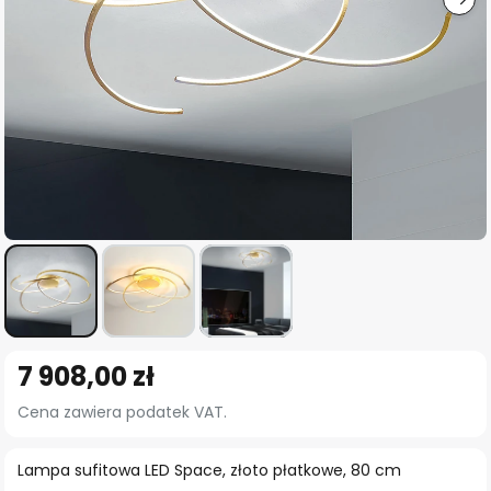
Przejdź
7 908,00 zł
na
początek
Cena zawiera podatek VAT.
galerii
Lampa sufitowa LED Space, złoto płatkowe, 80 cm