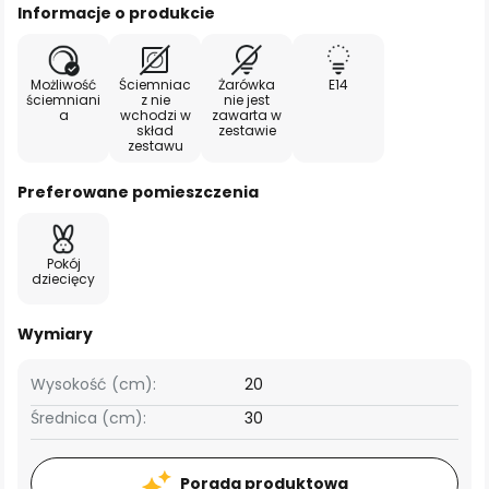
Informacje o produkcie
Możliwość
Ściemniac
Żarówka
E14
ściemniani
z nie
nie jest
a
wchodzi w
zawarta w
skład
zestawie
zestawu
Preferowane pomieszczenia
Pokój
dziecięcy
Wymiary
Wysokość (cm):
20
Średnica (cm):
30
Porada produktowa