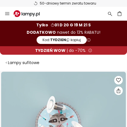
50-dniowy termin zwrotu towaru
Przejdź
do
treści
aj
Tylko
01 D 20 G 19 M 21 S
DODATKOWO
nawet do 13% RABATU!
Kod:
TYDZIEN
kopiuj
TYDZIEŃ WOW
| do -70%
Lampy sufitowe
Przejdź
na
koniec
galerii