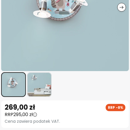
Przejdź
269,00 zł
RRP -8%
na
RRP
295,00 zł
początek
Cena zawiera podatek VAT.
galerii