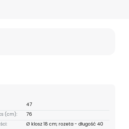
47
s (cm):
76
ści:
Ø klosz 18 cm; rozeta - długość 40