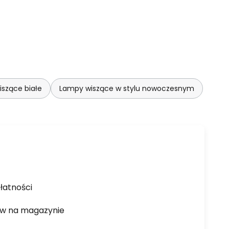
szące białe
Lampy wiszące w stylu nowoczesnym
łatności
ów na magazynie