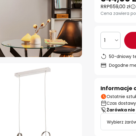
RRP
659,00 zł
Cena zawiera po
1
50-dniowy t
Dogodne met
Informacje 
Ostatnie sztu
Czas dostawy:
Żarówka nie 
Wybierz żarów