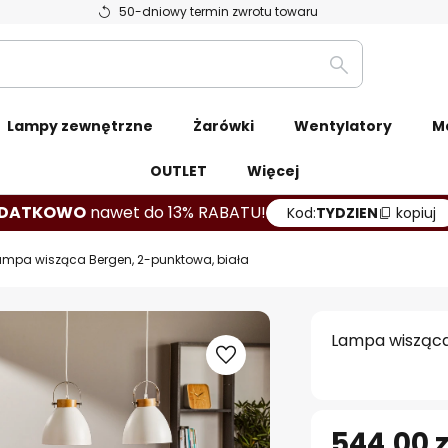
50-dniowy termin zwrotu towaru
Szukaj
Lampy zewnętrzne
Żarówki
Wentylatory
M
OUTLET
Więcej
DATKOWO
nawet do 13% RABATU!
Kod:
TYDZIEN
kopiuj
ampa wisząca Bergen, 2-punktowa, biała
Lampa wisząca
544,00 z