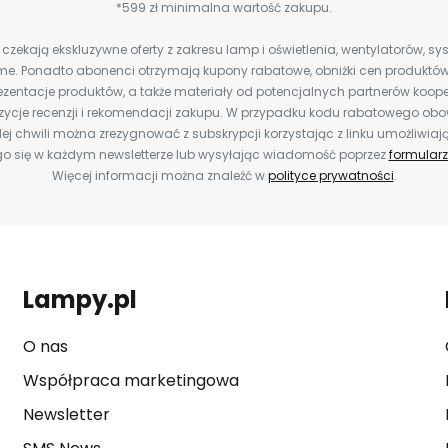
*599 zł minimalna wartość zakupu.
zekają ekskluzywne oferty z zakresu lamp i oświetlenia, wentylatorów, s
e. Ponadto abonenci otrzymają kupony rabatowe, obniżki cen produktów,
zentacje produktów, a także materiały od potencjalnych partnerów koope
ozycje recenzji i rekomendacji zakupu. W przypadku kodu rabatowego o
ej chwili można zrezygnować z subskrypcji korzystając z linku umożliwiaj
o się w każdym newsletterze lub wysyłając wiadomość poprzez
formularz
Więcej informacji można znaleźć w
polityce prywatności
.
Lampy.pl
O nas
Współpraca marketingowa
Newsletter