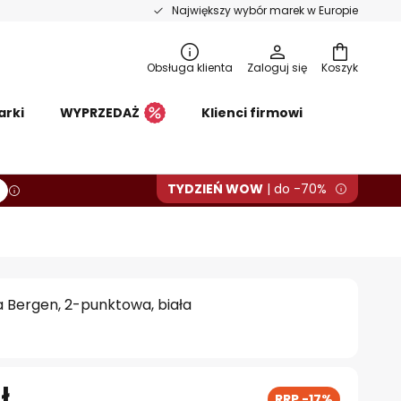
Największy wybór marek w Europie
Obsługa klienta
Zaloguj się
Koszyk
arki
WYPRZEDAŻ
Klienci firmowi
TYDZIEŃ WOW
| do -70%
 Bergen, 2-punktowa, biała
ł
RRP -17%