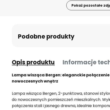
Pokaż pozostałe zdj
Przejdź
na
początek
galerii
Podobne produkty
Opis produktu
Informacje tec
Lampa wisząca Bergen: eleganckie połączenie 
nowoczesnych wnętrz
Lampa wisząca Bergen, 2-punktowa, stanowi stylo
do nowoczesnych pomieszczeń mieszkalnych. Wyk
połączenia stali i jasnego drewna, idealnie komponu