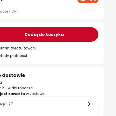
datek VAT.
Dodaj do koszyka
ermin zwrotu towaru
ody płatności
o dostawie
ki
 2 - 4 dni robocze
jest zawarta
w zestawie
kę: E27