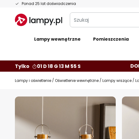
Przejdź
Ponad 25 lat doświadczenia
do
Szukaj
treści
Lampy wewnętrzne
Pomieszczenia
DO
Tylko
01 D 18 G 13 M 54 S
Lampy i oświetlenie
Oświetlenie wewnętrzne
Lampy wiszące
L
Przejdź
na
koniec
galerii