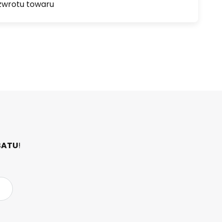
zwrotu towaru
BATU
!