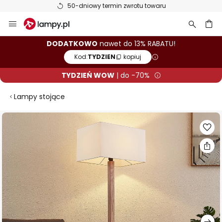
50-dniowy termin zwrotu towaru
Przejdź
do
treści
aj
DODATKOWO
nawet do 13% RABATU!
Kod:
TYDZIEN
kopiuj
TYDZIEŃ WOW
| do -70%
Lampy stojące
Przejdź
na
koniec
galerii