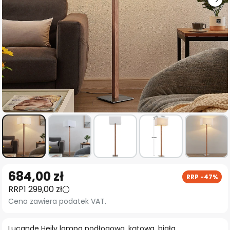
Przejdź
684,00 zł
RRP -47%
na
RRP
1 299,00 zł
początek
Cena zawiera podatek VAT.
galerii
Lucande Heily lampa podłogowa, kątowa, biała