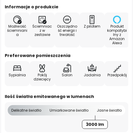
Informacje o produkcie
Możliwość
Ściemniac
Oszczędno
Z pilotem
Produkt
ściemniani
z w
ść energii i
kompatybi
a
zestawie
trwałość
lny z
Amazon
Alexa
Preferowane pomieszczenia
Sypialnia
Pokój
Salon
Jadalnia
Przedpokój
dziecięcy
Ilość światła emitowanego w lumenach
Delikatne światło
Umiarkowane światło
Jasne światło
3000 lm