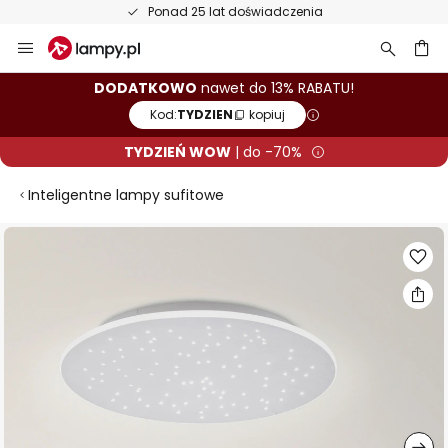
Ponad 25 lat doświadczenia
Przejdź
do
treści
aj
DODATKOWO
nawet do 13% RABATU!
Kod:
TYDZIEN
kopiuj
TYDZIEŃ WOW
| do -70%
Inteligentne lampy sufitowe
Przejdź
na
koniec
galerii