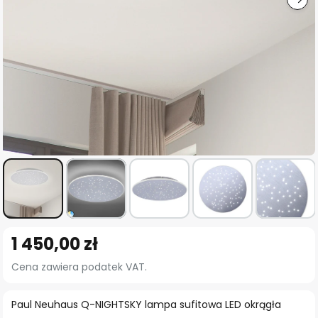
Przejdź
1 450,00 zł
na
początek
Cena zawiera podatek VAT.
galerii
Paul Neuhaus Q-NIGHTSKY lampa sufitowa LED okrągła