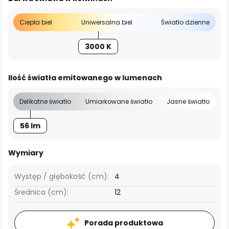
Ciepła biel
Uniwersalna biel
Światło dzienne
3000 K
Ilość światła emitowanego w lumenach
Delikatne światło
Umiarkowane światło
Jasne światło
56 lm
Wymiary
Występ / głębokość (cm):
4
Średnica (cm):
12
Porada produktowa