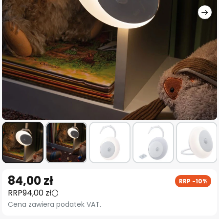
Przejdź
84,00 zł
RRP -10%
na
RRP
94,00 zł
początek
Cena zawiera podatek VAT.
galerii