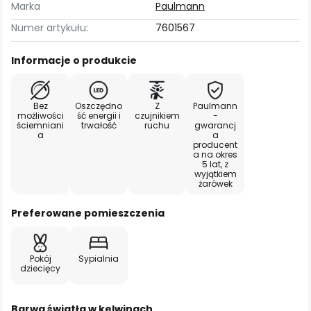
Marka
Paulmann
Numer artykułu:
7601567
Informacje o produkcie
Bez
Oszczędno
Z
Paulmann
możliwości
ść energii i
czujnikiem
-
ściemniani
trwałość
ruchu
gwarancj
a
a
producent
a na okres
5 lat, z
wyjątkiem
żarówek
Preferowane pomieszczenia
Pokój
Sypialnia
dziecięcy
Barwa światła w kelwinach