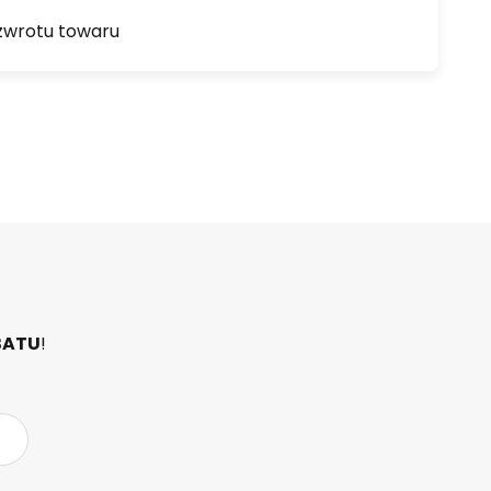
zwrotu towaru
BATU
!