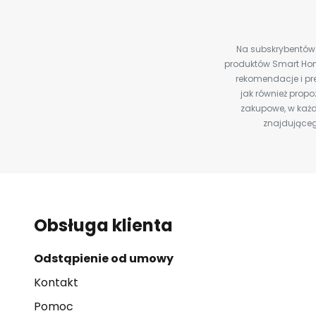
Na subskrybentów c
produktów Smart Hom
rekomendacje i pre
jak również prop
zakupowe, w każd
znajdująceg
Obsługa klienta
Odstąpienie od umowy
Kontakt
Pomoc