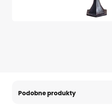
Przejdź
na
początek
galerii
Podobne produkty