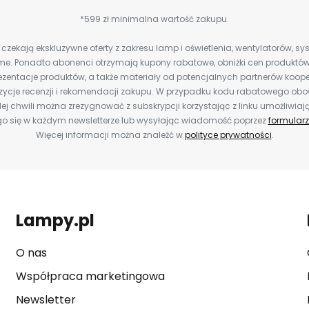
*599 zł minimalna wartość zakupu.
zekają ekskluzywne oferty z zakresu lamp i oświetlenia, wentylatorów, s
e. Ponadto abonenci otrzymają kupony rabatowe, obniżki cen produktów,
zentacje produktów, a także materiały od potencjalnych partnerów koope
ozycje recenzji i rekomendacji zakupu. W przypadku kodu rabatowego o
ej chwili można zrezygnować z subskrypcji korzystając z linku umożliwiaj
o się w każdym newsletterze lub wysyłając wiadomość poprzez
formularz
Więcej informacji można znaleźć w
polityce prywatności
.
Lampy.pl
O nas
Współpraca marketingowa
Newsletter