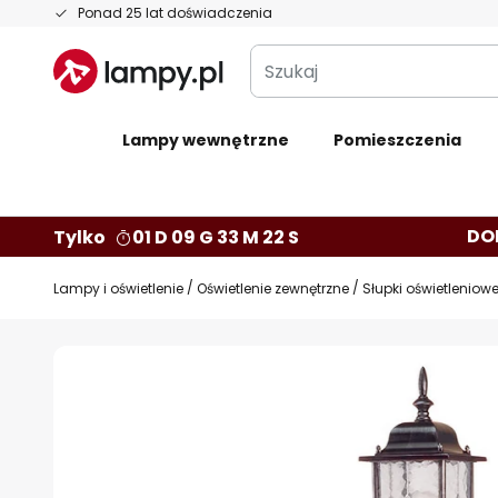
Przejdź
Ponad 25 lat doświadczenia
do
Szukaj
treści
Lampy wewnętrzne
Pomieszczenia
DO
Tylko
01 D 09 G 33 M 21 S
Lampy i oświetlenie
Oświetlenie zewnętrzne
Słupki oświetleniow
Przejdź
na
koniec
galerii