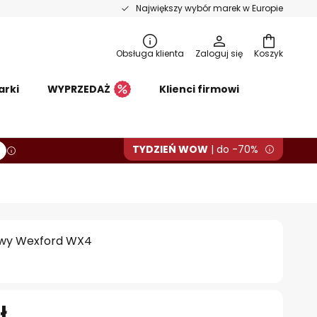
Największy wybór marek w Europie
Obsługa klienta
Zaloguj się
Koszyk
arki
WYPRZEDAŻ
Klienci firmowi
TYDZIEŃ WOW
| do -70%
owy Wexford WX4
ł