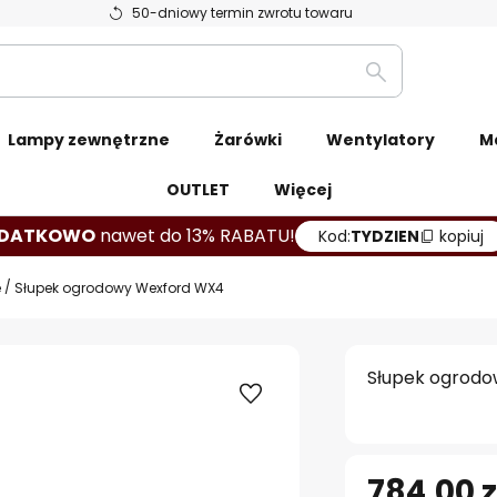
50-dniowy termin zwrotu towaru
Szukaj
Lampy zewnętrzne
Żarówki
Wentylatory
M
OUTLET
Więcej
DATKOWO
nawet do 13% RABATU!
Kod:
TYDZIEN
kopiuj
e
Słupek ogrodowy Wexford WX4
Słupek ogrod
784,00 z