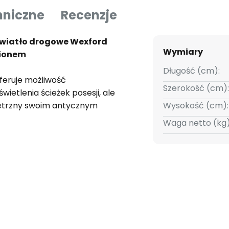
hniczne
Recenzje
światło drogowe Wexford
Wymiary
pionem
Długość (cm):
oferuje możliwość
Szerokość (cm):
ietlenia ścieżek posesji, ale
nętrzny swoim antycznym
Wysokość (cm):
ą latarnią, nawet gdy jest
Waga netto (kg)
tło rozkłada się - dzięki
których każda składa się z 5
h ręcznie - fantastyczny