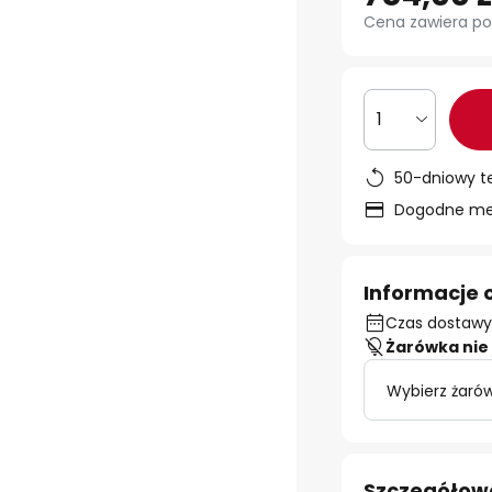
Cena zawiera po
1
50-dniowy t
Dogodne met
Informacje 
Czas dostawy:
Żarówka nie 
Wybierz żarów
Szczegółow