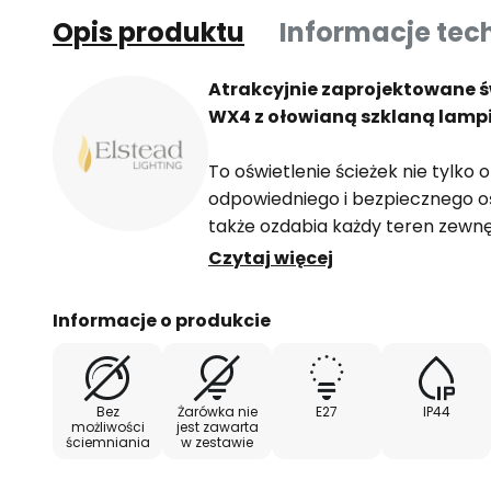
Opis produktu
Informacje tec
Atrakcyjnie zaprojektowane 
WX4 z ołowianą szklaną lam
To oświetlenie ścieżek nie tylko 
odpowiedniego i bezpiecznego ośw
także ozdabia każdy teren zew
wyglądem stylowo zaprojektowan
Czytaj więcej
nieoświetlona. Promieniujące świa
oszklonym ołowiowo częściom, z 
Informacje o produkcie
pojedynczych części połączonyc
nastrój świetlny.
Bez
Żarówka nie
E27
IP44
możliwości
jest zawarta
ściemniania
w zestawie