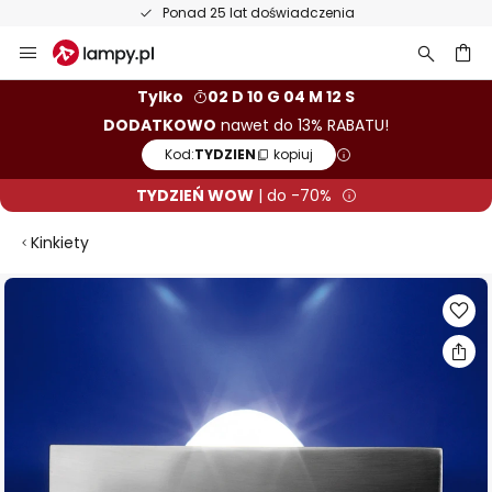
Ponad 25 lat doświadczenia
Przejdź
do
treści
aj
Tylko
02 D 10 G 04 M 11 S
DODATKOWO
nawet do 13% RABATU!
Kod:
TYDZIEN
kopiuj
TYDZIEŃ WOW
| do -70%
Kinkiety
Przejdź
na
koniec
galerii