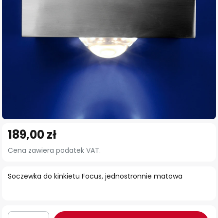
Przejdź
189,00 zł
na
początek
Cena zawiera podatek VAT.
galerii
Soczewka do kinkietu Focus, jednostronnie matowa