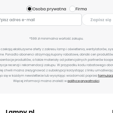
Osoba prywatna
Firma
Zapisz się
*599 zł minimalna wartość zakupu.
zekają ekskluzywne oferty z zakresu lamp i oświetlenia, wentylatorów, s
e. Ponadto abonenci otrzymają kupony rabatowe, obniżki cen produktów,
zentacje produktów, a także materiały od potencjalnych partnerów koope
ozycje recenzji i rekomendacji zakupu. W przypadku kodu rabatowego o
ej chwili można zrezygnować z subskrypcji korzystając z linku umożliwiaj
o się w każdym newsletterze lub wysyłając wiadomość poprzez
formularz
Więcej informacji można znaleźć w
polityce prywatności
.
Lampy.pl