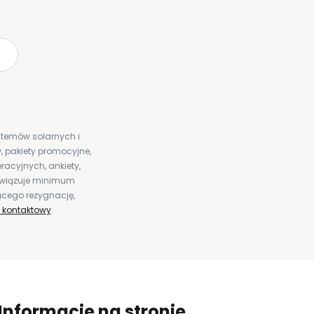
ystemów solarnych i
 pakiety promocyjne,
racyjnych, ankiety,
bowiązuje minimum
ącego rezygnację,
 kontaktowy
.
Informacje na stronie