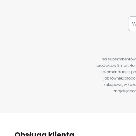
Na subskrybentów c
produktów Smart Hom
rekomendacje i pre
jak również prop
zakupowe, w każd
znajdująceg
Obsługa klienta