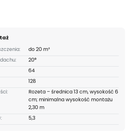
taż
zczenia:
do 20 m²
 dachu:
20°
64
128
ści:
Rozeta – średnica 13 cm, wysokość 6
cm; minimalna wysokość montażu
2,30 m
:
5,3