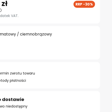
 zł
RRP -30%
datek VAT.
 matowy / ciemnobrązowy
ermin zwrotu towaru
ody płatności
o dostawie
owo niedostępny