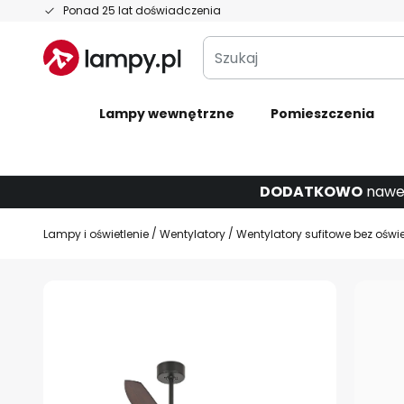
Przejdź
Ponad 25 lat doświadczenia
do
Szukaj
treści
Lampy wewnętrzne
Pomieszczenia
DODATKOWO
nawe
Lampy i oświetlenie
Wentylatory
Wentylatory sufitowe bez oświe
Przejdź
na
koniec
galerii