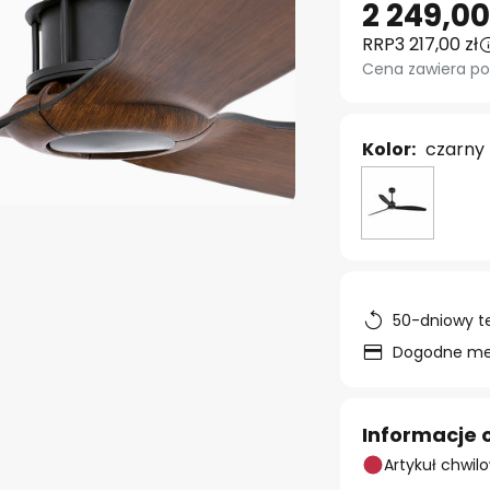
2 249,00
RRP
3 217,00 zł
Cena zawiera po
Kolor:
czarny
50-dniowy t
Dogodne met
Informacje 
Artykuł chwil