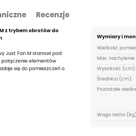
hniczne
Recenzje
 M z trybem obrotów do
Wymiary i mon
m
Wielkość pomies
wy Just Fan M stanowi pod
Max. nachylenie
 połączenie elementów
Nadaje się do pomieszczeń o
Wysokość (cm):
ie znajduje się pilot: bez
Średnica (cm):
stawie trzy przedłużki.
Pozostałe wielko
imową (regulowaną za pomocą
Waga netto (kg)
ki zastosowaniu wentylatora
ku powietrze ogrzane przez