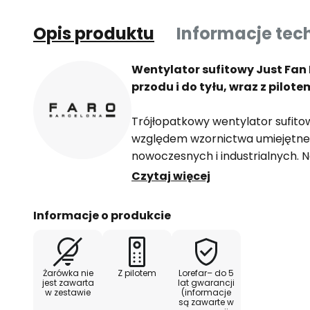
Opis produktu
Informacje tec
Wentylator sufitowy Just Fan
przodu i do tyłu, wraz z pilote
Trójłopatkowy wentylator sufito
względem wzornictwa umiejętne
nowoczesnych i industrialnych. 
powierzchni do ok. 18 m². W zestaw
Czytaj więcej
baterii: 1 x 6F22 (6LR61) 9 V. W ze
Informacje o produkcie
Funkcje
Wyposażony w funkcję letnią/z
Żarówka nie
Z pilotem
Lorefar– do 5
przełącznika na obudowie). Dzię
jest zawarta
lat gwarancji
w zestawie
(informacje
sufitowego w zimnych porach ro
są zawarte w