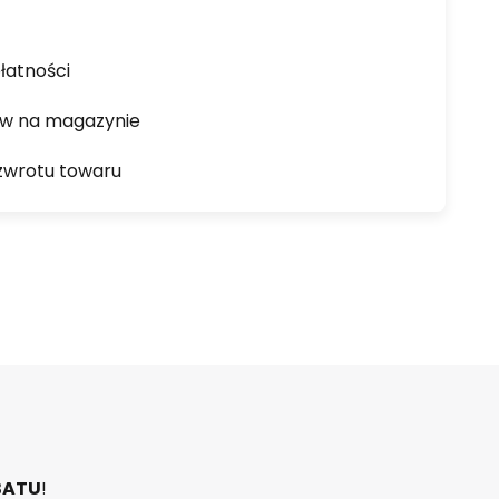
łatności
ów na magazynie
zwrotu towaru
BATU
!