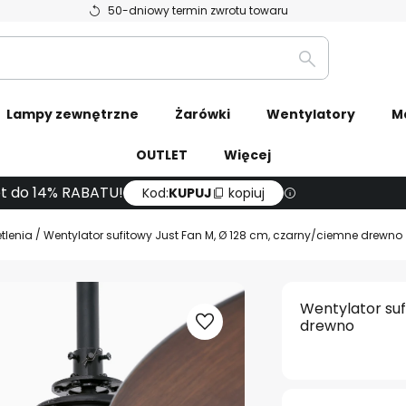
50-dniowy termin zwrotu towaru
Szukaj
Lampy zewnętrzne
Żarówki
Wentylatory
M
OUTLET
Więcej
t do 14% RABATU!
Kod:
KUPUJ
kopiuj
tlenia
Wentylator sufitowy Just Fan M, Ø 128 cm, czarny/ciemne drewno
Wentylator suf
drewno