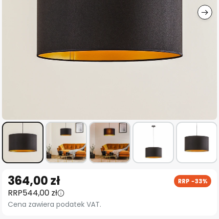
Przejdź
364,00 zł
RRP -33%
na
RRP
544,00 zł
początek
Cena zawiera podatek VAT.
galerii