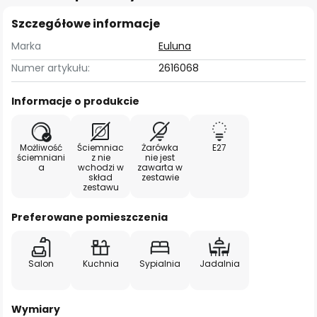
Szczegółowe informacje
Marka
Euluna
Numer artykułu:
2616068
Informacje o produkcie
Możliwość
Ściemniac
Żarówka
E27
ściemniani
z nie
nie jest
a
wchodzi w
zawarta w
skład
zestawie
zestawu
Preferowane pomieszczenia
Salon
Kuchnia
Sypialnia
Jadalnia
Wymiary