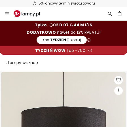
50-dniowy termin zwrotu towaru
Przejdź
do
treści
aj
Tylko
02 D 07 G 44 M 12 S
DODATKOWO
nawet do 13% RABATU!
Kod:
TYDZIEN
kopiuj
TYDZIEŃ WOW
| do -70%
Lampy wiszące
Przejdź
na
koniec
galerii