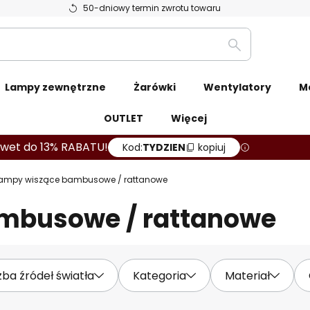
50-dniowy termin zwrotu towaru
Szukaj
Lampy zewnętrzne
Żarówki
Wentylatory
M
OUTLET
Więcej
wet do 13% RABATU!
Kod:
TYDZIEN
kopiuj
ampy wiszące bambusowe / rattanowe
mbusowe / rattanowe
zba źródeł światła
Kategoria
Materiał