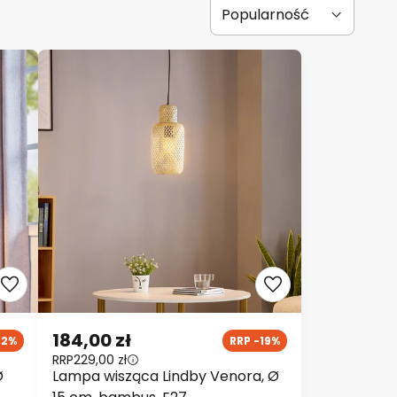
184,00 zł
42%
RRP -19%
RRP
229,00 zł
Ø
Lampa wisząca Lindby Venora, Ø