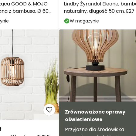
sząca GOOD & MOJO
Lindby Żyrandol Eleane, bamb
ana z bambusa, Ø 60
naturalny, długość 50 cm, E27
ynie
W magazynie
Zrównoważone oprawy
oświetleniowe
ł
Przyjazne dla środowiska