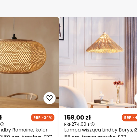
ł
159,00 zł
RRP -24%
RRP -
RRP
274,00 zł
indby Romaine, kolor
Lampa wisząca Lindby Borys, 