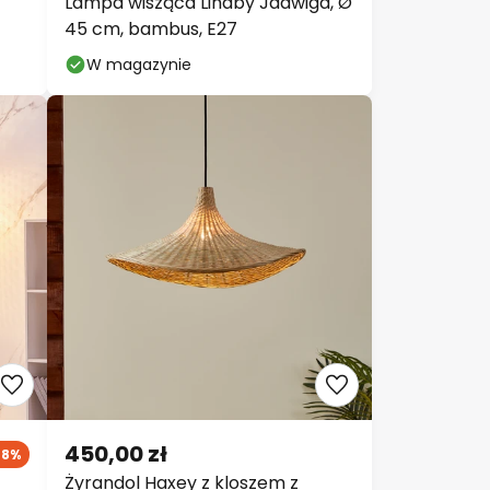
Lampa wisząca Lindby Jadwiga, Ø
45 cm, bambus, E27
W magazynie
450,00 zł
28%
Żyrandol Haxey z kloszem z