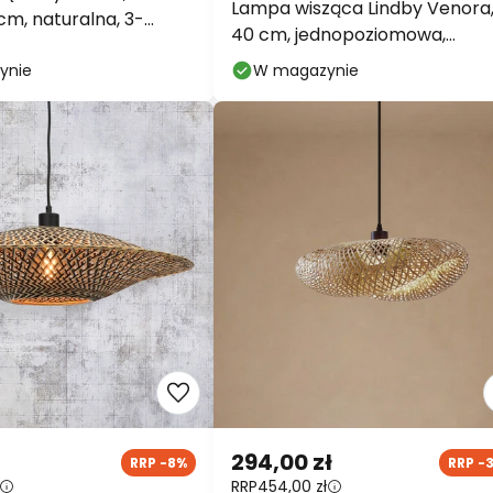
Lampa wisząca Lindby Venora
cm, naturalna, 3-
40 cm, jednopoziomowa,
, bambusowa
bambus, E27
ynie
W magazynie
294,00 zł
RRP -8%
RRP -
RRP
454,00 zł