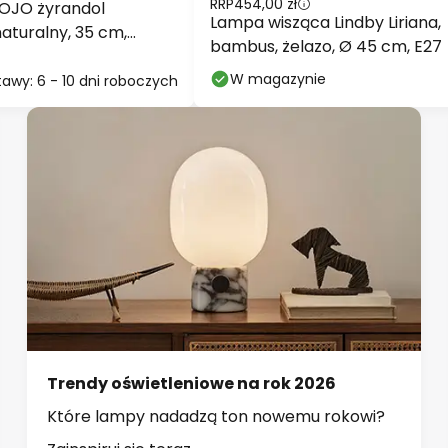
RRP
454,00 zł
JO żyrandol
Lampa wisząca Lindby Liriana,
aturalny, 35 cm,
bambus, żelazo, Ø 45 cm, E27
27
W magazynie
awy: 6 - 10 dni roboczych
Trendy oświetleniowe na rok 2026
Które lampy nadadzą ton nowemu rokowi?