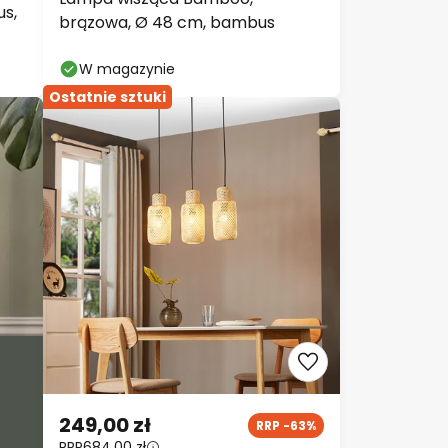
us,
brązowa, Ø 48 cm, bambus
W magazynie
Ostatnie sztuki
249,00 zł
RRP -63%
RRP
684,00 zł