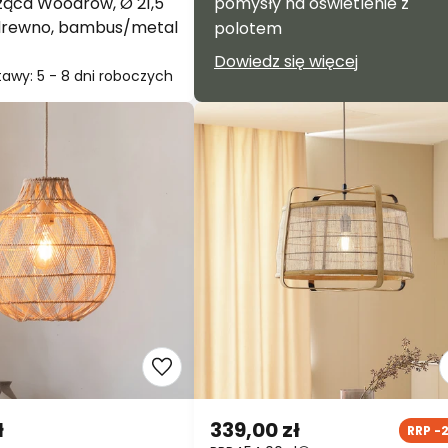
ąca Woodrow, Ø 21,5
pomysły na oświetlenie z
 drewno, bambus/metal
polotem
Dowiedz się więcej
awy: 5 - 8 dni roboczych
ł
339,00 zł
RRP -