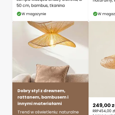
naturalny,
50 cm, bambus, tkanina
W magazynie
W magaz
Dobry styl z drewnem,
rattanem, bambusem i
innymi materiałami
249,00 z
RRP
454,00 zł
Trend w oświetleniu: naturalne