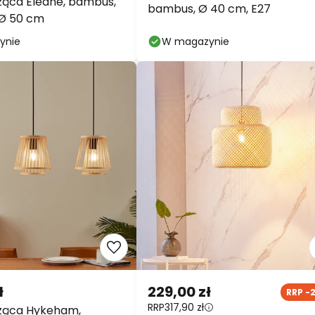
ąca Eleane, bambus,
bambus, Ø 40 cm, E27
 Ø 50 cm
ynie
W magazynie
ł
229,00 zł
RRP -
RRP
317,90 zł
ząca Hykeham,