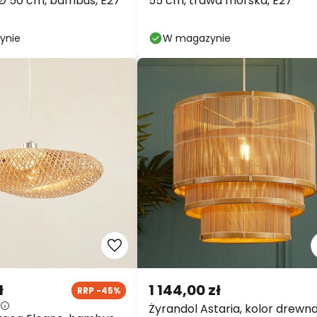
 Ø 50 cm, bambus, E27
55 cm, trawa morska, E27
ynie
W magazynie
ł
1 144,00 zł
RRP -45%
Żyrandol Astaria, kolor drewna