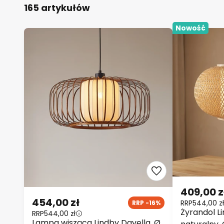
165 artykułów
Nowość
409,00 z
454,00 zł
RRP
544,00 zł
RRP -16%
Żyrandol L
RRP
544,00 zł
Lampa wisząca Lindby Davella, Ø