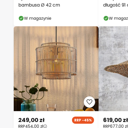
bambusa Ø 42 cm
długość 91 
punktowa
W magazynie
W magaz
249,00 zł
619,00 zł
RRP -45%
RRP
454,00 zł
RRP
677,00 zł