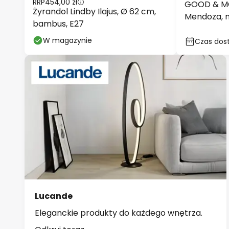
RRP
454,00 zł
GOOD & MO
Żyrandol Lindby Ilajus, Ø 62 cm,
Mendoza, n
bambus, E27
bambus, E
W magazynie
Czas dost
Lucande
Eleganckie produkty do każdego wnętrza.