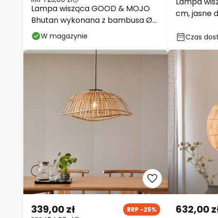
Lampa wisz
Lampa wisząca GOOD & MOJO
cm, jasne
Bhutan wykonana z bambusa Ø
50 cm
W magazynie
Czas dost
339,00 zł
632,00 z
RRP -25%