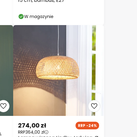
15 cm, bambus, E27
W magazynie
274,00 zł
RRP -24%
RRP
364,00 zł
,