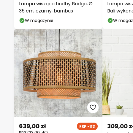
Lampa wisząca Lindby Bridga, Ø
Lampa wi
35 cm, czarny, bambus
Bali wykon
cm
W magazynie
W magaz
639,00 zł
309,00 z
RRP -11%
RRP
723,00 zł