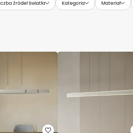
iczba źródeł światła
Kategoria
Materiał