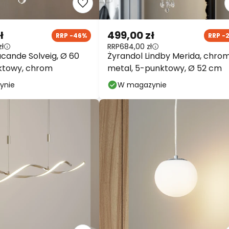
ł
499,00 zł
RRP -46%
RRP -
zł
RRP
684,00 zł
ucande Solveig, Ø 60
Żyrandol Lindby Merida, chrom
ktowy, chrom
metal, 5-punktowy, Ø 52 cm
ynie
W magazynie