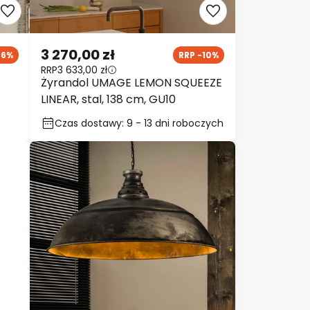
3 270,00 zł
46%
RRP -10%
RRP
3 633,00 zł
Żyrandol UMAGE LEMON SQUEEZE
LINEAR, stal, 138 cm, GU10
Czas dostawy: 9 - 13 dni roboczych