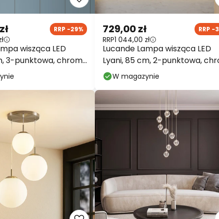
zł
729,00 zł
RRP -29%
RRP -
zł
RRP
1 044,00 zł
ampa wisząca LED
Lucande Lampa wisząca LED
cm, 3-punktowa, chrom,
Lyani, 85 cm, 2-punktowa, ch
a
ściemniana
ynie
W magazynie