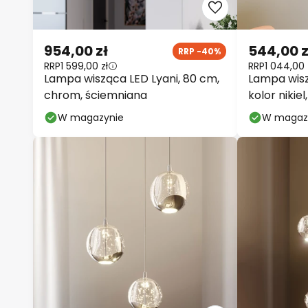
954,00 zł
544,00 z
RRP -40%
RRP
1 599,00 zł
RRP
1 044,00 
Lampa wisząca LED Lyani, 80 cm,
Lampa wisz
chrom, ściemniana
kolor nikie
W magazynie
W magaz