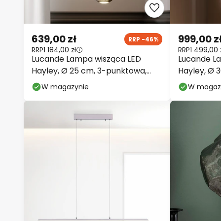
639,00 zł
999,00 z
RRP -46%
RRP
1 184,00 zł
RRP
1 499,00 
Lucande Lampa wisząca LED
Lucande L
Hayley, Ø 25 cm, 3-punktowa,
Hayley, Ø 
chrom, szkło
chrom, szk
W magazynie
W magaz