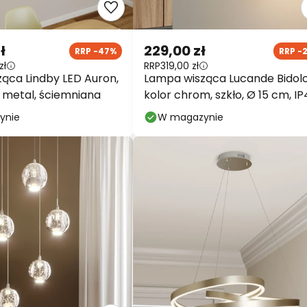
ł
229,00 zł
RRP -47%
RRP -
zł
RRP
319,00 zł
ąca Lindby LED Auron,
Lampa wisząca Lucande Bidolo
l, metal, ściemniana
kolor chrom, szkło, Ø 15 cm, I
ynie
W magazynie