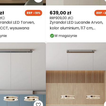
zł
639,00 zł
RRP -19%
RRP -
zł
RRP
909,00 zł
randol LED Torven,
Żyrandol LED Lucande Arvon,
, CCT, wysuwana
kolor aluminium, 117 cm,
sączyniany, CCT
ynie
W magazynie