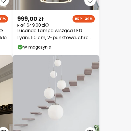
999,00 zł
41%
RRP -39%
RRP
1 649,00 zł
 Ø
Lucande Lampa wisząca LED
kło
Lyani, 60 cm, 2-punktowa, chrom,
ściemniana
W magazynie