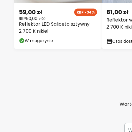
59,00 zł
81,00 zł
RRP -34%
RRP
90,00 zł
Reflektor 
Reflektor LED Saliceto sztywny
2 700 K niki
2 700 K nikiel
W magazynie
Czas dost
Warto