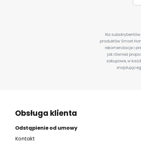
Na subskrybentów c
produktów Smart Hom
rekomendacje i pre
jak również prop
zakupowe, w każde
znajdująceg
Obsługa klienta
Odstąpienie od umowy
Kontakt