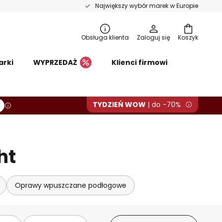
Największy wybór marek w Europie
Obsługa klienta
Zaloguj się
Koszyk
arki
WYPRZEDAŻ
Klienci firmowi
TYDZIEŃ WOW
| do -70%
ht
Oprawy wpuszczane podłogowe