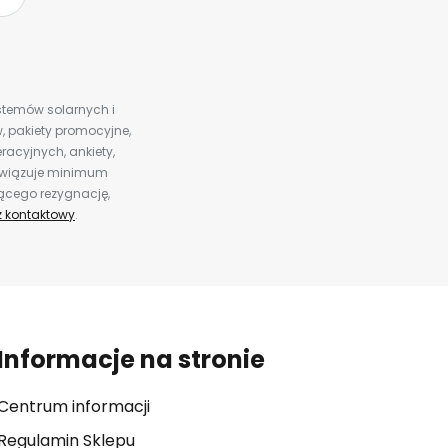
ystemów solarnych i
 pakiety promocyjne,
racyjnych, ankiety,
bowiązuje minimum
jącego rezygnację,
z kontaktowy
.
Informacje na stronie
Centrum informacji
Regulamin Sklepu