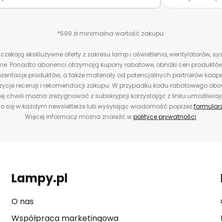
*599 zł minimalna wartość zakupu.
zekają ekskluzywne oferty z zakresu lamp i oświetlenia, wentylatorów, s
e. Ponadto abonenci otrzymają kupony rabatowe, obniżki cen produktów,
zentacje produktów, a także materiały od potencjalnych partnerów koope
ozycje recenzji i rekomendacji zakupu. W przypadku kodu rabatowego o
j chwili można zrezygnować z subskrypcji korzystając z linku umożliwia
o się w każdym newsletterze lub wysyłając wiadomość poprzez
formular
Więcej informacji można znaleźć w
polityce prywatności
.
Lampy.pl
O nas
Współpraca marketingowa