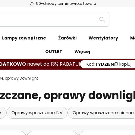
50-dniowy termin zwrotu towaru
Szukaj
Lampy zewnętrzne
Żarówki
Wentylatory
M
OUTLET
Więcej
DATKOWO
nawet do 13% RABATU!
Kod:
TYDZIEN
kopiuj
e, oprawy Downlight
zczane, oprawy downlig
V
Oprawy wpuszczane 12V
Oprawy wpuszczane ścienne