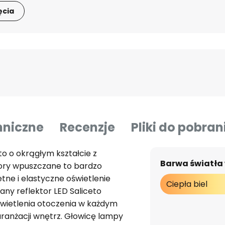
ęcia
hniczne
Recenzje
Pliki do pobran
o o okrągłym kształcie z
Barwa światła
ory wpuszczane to bardzo
etne i elastyczne oświetlenie
Ciepła biel
ny reflektor LED Saliceto
wietlenia otoczenia w każdym
aranżacji wnętrz. Głowicę lampy