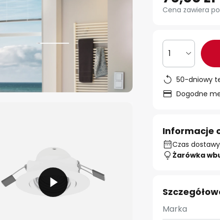
Cena zawiera po
1
50-dniowy t
Dogodne met
Informacje 
Czas dostawy:
Żarówka wb
Szczegółow
Marka