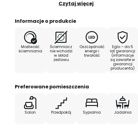
można obracać w ramie, dzięki 
Czytaj więcej
światła. Aby zapewnić jeszcze wi
wpuszczany jest wyposażony w ś
Informacje o produkcie
można ściemniać w zależności 
kompatybilnego ściemniacza w i
zestawie).
Możliwość
Ściemniacz
Oszczędność
Eglo – do 5
ściemniania
nie wchodzi
energii i
lat gwarancji
w skład
trwałość
(informacje
zestawu
są zawarte w
gwarancji
producenta)
Preferowane pomieszczenia
Salon
Przedpokój
Sypialnia
Jadalnia