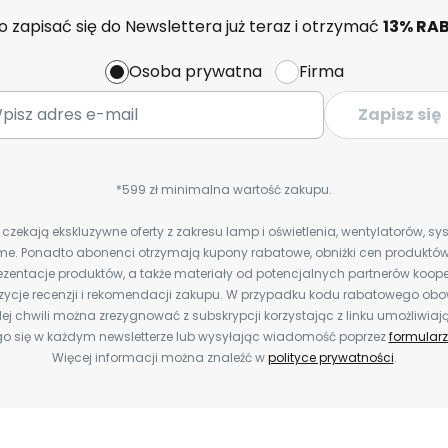
 zapisać się do Newslettera już teraz i otrzymać
13% RA
Osoba prywatna
Firma
Zapisz się
*599 zł minimalna wartość zakupu.
zekają ekskluzywne oferty z zakresu lamp i oświetlenia, wentylatorów, s
e. Ponadto abonenci otrzymają kupony rabatowe, obniżki cen produktów,
zentacje produktów, a także materiały od potencjalnych partnerów koope
ozycje recenzji i rekomendacji zakupu. W przypadku kodu rabatowego o
ej chwili można zrezygnować z subskrypcji korzystając z linku umożliwiaj
o się w każdym newsletterze lub wysyłając wiadomość poprzez
formularz
Więcej informacji można znaleźć w
polityce prywatności
.