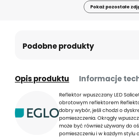
Pokaż pozostałe zdj
Przejdź
na
początek
galerii
Podobne produkty
Opis produktu
Informacje tec
Reflektor wpuszczany LED Salicet
obrotowym reflektorem Reflekt
dobry wybór, jeśli chodzi o dyskr
pomieszczenia. Okrągły wpuszcza
może być również używany do oś
pomieszczeniu i w każdym stylu 