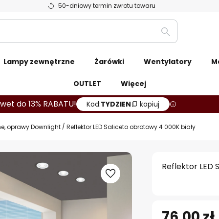
50-dniowy termin zwrotu towaru
Szukaj
Lampy zewnętrzne
Żarówki
Wentylatory
M
OUTLET
Więcej
wet do 13% RABATU!
Kod:
TYDZIEN
kopiuj
, oprawy Downlight
Reflektor LED Saliceto obrotowy 4 000K biały
Reflektor LED 
76,00 zł