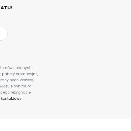
BATU
!
ystemów solarnych i
 pakiety promocyjne,
racyjnych, ankiety,
bowiązuje minimum
ącego rezygnację,
 kontaktowy
.