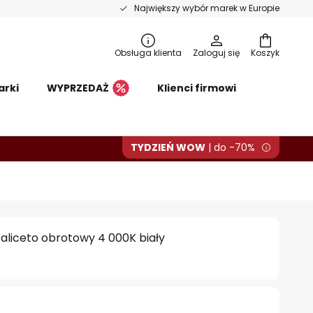
Największy wybór marek w Europie
Obsługa klienta
Zaloguj się
Koszyk
arki
WYPRZEDAŻ
Klienci firmowi
TYDZIEŃ WOW
| do -70%
Saliceto obrotowy 4 000K biały