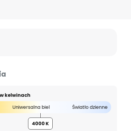
ia
 w kelwinach
Uniwersalna biel
Światło dzienne
4000 K