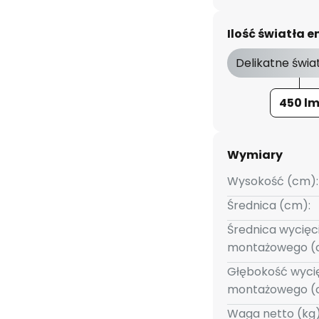
czemu można zmieniać wiązkę
ększą elastyczność, reflektor
Ilość światła
ciemniane diody LED, które
od potrzeb za pomocą
Delikatne świa
nstalacji domowej (brak w
450 l
Wymiary
Wysokość (cm):
Średnica (cm):
Średnica wycięc
montażowego (
Głębokość wyci
montażowego (
Waga netto (kg)