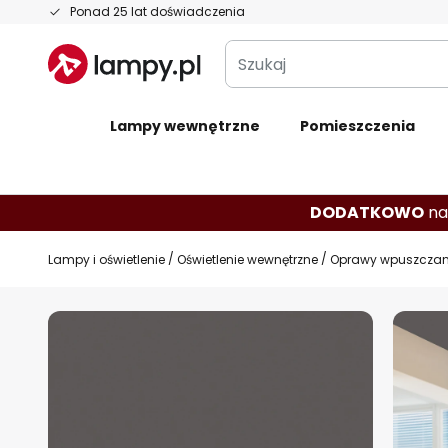
Przejdź
Ponad 25 lat doświadczenia
do
Szukaj
treści
Lampy wewnętrzne
Pomieszczenia
DODATKOWO
na
Lampy i oświetlenie
Oświetlenie wewnętrzne
Oprawy wpuszczane
Przejdź
na
koniec
galerii