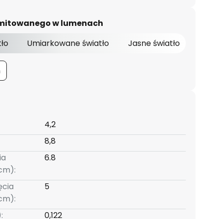
 emitowanego w lumenach
tło
Umiarkowane światło
Jasne światło
m
4,2
8,8
ia
6.8
cm):
ęcia
5
cm):
:
0,122