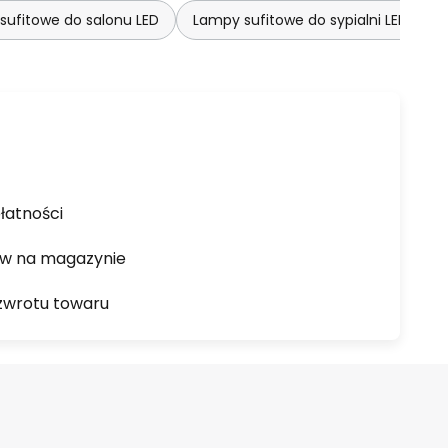
sufitowe do salonu LED
Lampy sufitowe do sypialni LED
łatności
ów na magazynie
zwrotu towaru