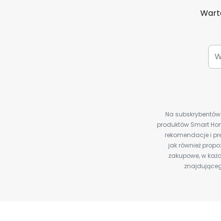
Warto
Na subskrybentów c
produktów Smart Hom
rekomendacje i pre
jak również prop
zakupowe, w każd
znajdująceg