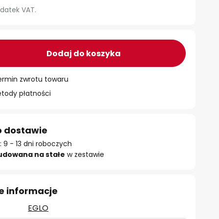
datek VAT.
Dodaj do koszyka
ermin zwrotu towaru
ody płatności
o dostawie
 9 - 13 dni roboczych
udowana na stałe
w zestawie
e informacje
EGLO