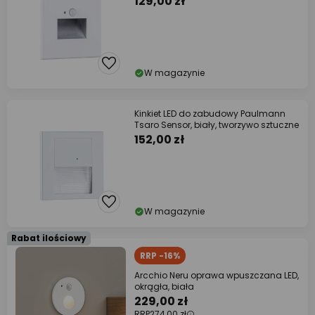
129,00 zł
W magazynie
Kinkiet LED do zabudowy Paulmann
Tsaro Sensor, biały, tworzywo sztuczne
152,00 zł
W magazynie
Rabat ilościowy
RRP -16%
Arcchio Neru oprawa wpuszczana LED,
okrągła, biała
229,00 zł
RRP
274,00 zł