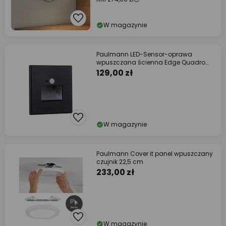
W magazynie
Paulmann LED-Sensor-oprawa
wpuszczana ścienna Edge Quadro
czarny 8 cm
129,00 zł
W magazynie
Paulmann Cover it panel wpuszczany
czujnik 22,5 cm
233,00 zł
W magazynie