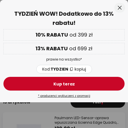
Ponad 25 lat doświadczenia
Przejdź
Zam
TYDZIEŃ WOW! Dodatkowo do 13%
do
rabatu!
treści
aj
Tylko
02 D 00 G 35 M 52 S
DODATKOWO
nawet do 13% RABATU!
10% RABATU
od 399 zł
Kod:
TYDZIEN
kopiuj
13% RABATU
od 699 zł
TYDZIEŃ WOW
| do -70%
prawie na wszystko*
Oprawy wpuszczane, oprawy
downlight z czujnikiem ruchu
Kod:
TYDZIEN
kopiuj
Oprawy wpuszczane LED
Oprawy wpuszczane 230V
Kup teraz
* producenci wykluczeni z promocji
13 artykułów
Filtr
1
Paulmann LED-Sensor-oprawa
wpuszczana ścienna Edge Quadro,
biały 8x8 cm