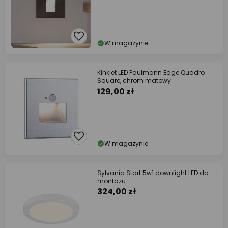
W magazynie
Kinkiet LED Paulmann Edge Quadro
Square, chrom matowy
129,00 zł
W magazynie
Sylvania Start 5w1 downlight LED do
montażu
natynkowego/wpuszczanego PIR
324,00 zł