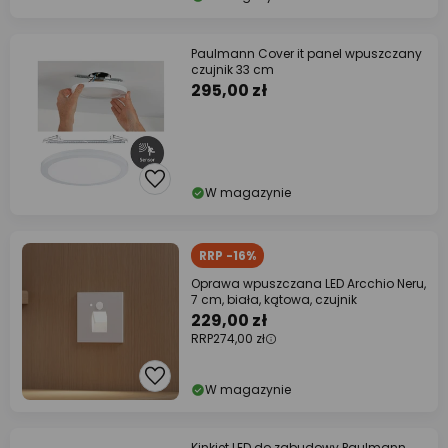
Paulmann Cover it panel wpuszczany
czujnik 33 cm
295,00 zł
W magazynie
RRP -16%
Oprawa wpuszczana LED Arcchio Neru,
7 cm, biała, kątowa, czujnik
229,00 zł
RRP
274,00 zł
W magazynie
Kinkiet LED do zabudowy Paulmann