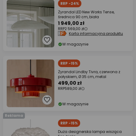
RRP -24%
Żyrandol LED New Works Tense,
średnica 90 cm, biała
1 949,00 zł
RRP
2 569,00 zł
Karta informacyjna produktu
W magazynie
RRP -15%
Żyrandol Lindby Tivra, czerwona z
połyskiem, Ø 35 cm, metal
499,00 zł
RRP
589,00 zł
W magazynie
Reklama
RRP -15%
Duża designerska lampa wisząca