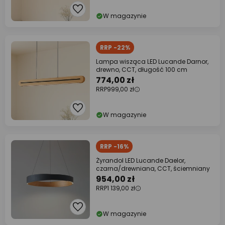
W magazynie
RRP -22%
Lampa wisząca LED Lucande Darnor,
drewno, CCT, długość 100 cm
774,00 zł
RRP
999,00 zł
W magazynie
RRP -16%
Żyrandol LED Lucande Daelor,
czarna/drewniana, CCT, ściemniany
954,00 zł
RRP
1 139,00 zł
W magazynie