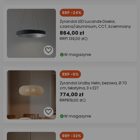
RRP -24%
Żyrandol LED Lucande Daelor,
czarna/aluminium, CCT, ściemniany
864,00 zł
RRP
1 139,00 zł
W magazynie
RRP -5%
Żyrandol Lindby Helin, beżowa, Ø 70
cm, tekstylna, 3 x E27
774,00 zł
RRP
819,00 zł
W magazynie
RRP -32%