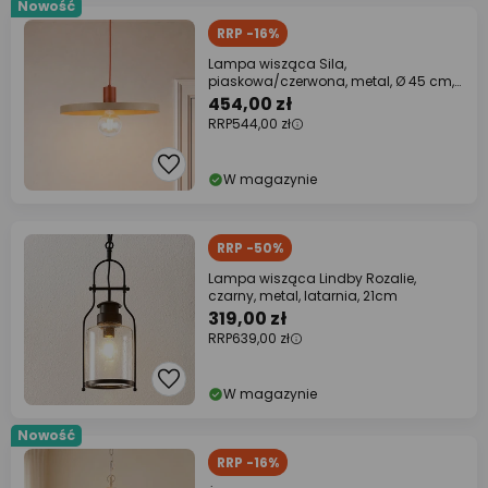
Nowość
RRP -16%
Lampa wisząca Sila,
piaskowa/czerwona, metal, Ø 45 cm,
E27
454,00 zł
RRP
544,00 zł
W magazynie
RRP -50%
Lampa wisząca Lindby Rozalie,
czarny, metal, latarnia, 21cm
319,00 zł
RRP
639,00 zł
W magazynie
Nowość
RRP -16%