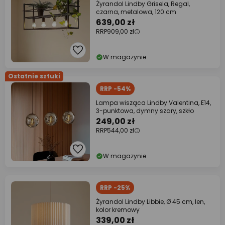
Żyrandol Lindby Grisela, Regal,
czarna, metalowa, 120 cm
639,00 zł
RRP
909,00 zł
W magazynie
Ostatnie sztuki
RRP -54%
Lampa wisząca Lindby Valentina, E14,
3-punktowa, dymny szary, szkło
249,00 zł
RRP
544,00 zł
W magazynie
RRP -25%
Żyrandol Lindby Libbie, Ø 45 cm, len,
kolor kremowy
339,00 zł