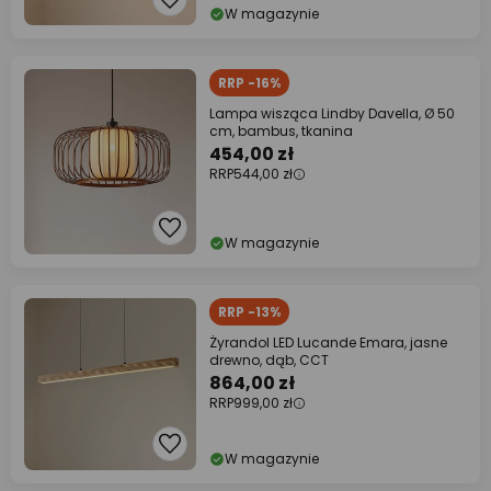
W magazynie
RRP -16%
Lampa wisząca Lindby Davella, Ø 50
cm, bambus, tkanina
454,00 zł
RRP
544,00 zł
W magazynie
RRP -13%
Żyrandol LED Lucande Emara, jasne
drewno, dąb, CCT
864,00 zł
RRP
999,00 zł
W magazynie