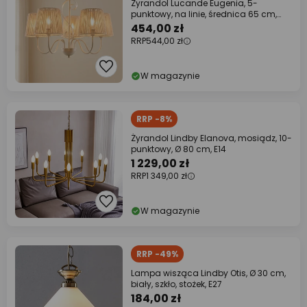
Żyrandol Lucande Eugenia, 5-
punktowy, na linie, średnica 65 cm,
beżowy
454,00 zł
RRP
544,00 zł
W magazynie
RRP -8%
Żyrandol Lindby Elanova, mosiądz, 10-
punktowy, Ø 80 cm, E14
1 229,00 zł
RRP
1 349,00 zł
W magazynie
RRP -49%
Lampa wisząca Lindby Otis, Ø 30 cm,
biały, szkło, stożek, E27
184,00 zł