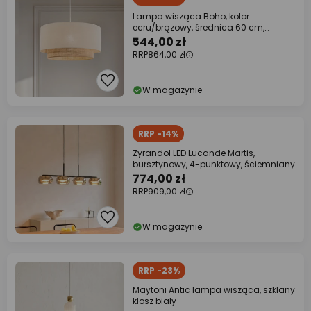
Lampa wisząca Boho, kolor
ecru/brązowy, średnica 60 cm,
tkanina
544,00 zł
RRP
864,00 zł
W magazynie
RRP -14%
Żyrandol LED Lucande Martis,
bursztynowy, 4-punktowy, ściemniany
774,00 zł
RRP
909,00 zł
W magazynie
RRP -23%
Maytoni Antic lampa wisząca, szklany
klosz biały