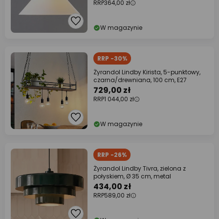
RRP
364,00 zł
W magazynie
RRP -30%
Żyrandol Lindby Kirista, 5-punktowy,
czarna/drewniana, 100 cm, E27
729,00 zł
RRP
1 044,00 zł
W magazynie
RRP -26%
Żyrandol Lindby Tivra, zielona z
połyskiem, Ø 35 cm, metal
434,00 zł
RRP
589,00 zł