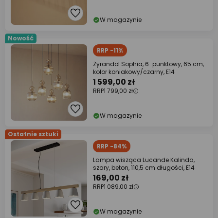
W magazynie
Nowość
RRP -11%
Żyrandol Sophia, 6-punktowy, 65 cm,
kolor koniakowy/czarny, E14
1 599,00 zł
RRP
1 799,00 zł
W magazynie
Ostatnie sztuki
RRP -84%
Lampa wisząca Lucande Kalinda,
szary, beton, 110,5 cm długości, E14
169,00 zł
RRP
1 089,00 zł
W magazynie