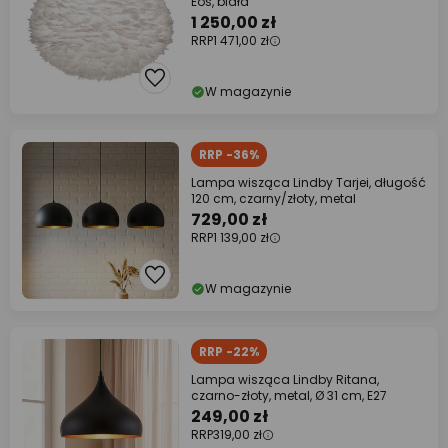
Eos, biała
1 250,00 zł
RRP
1 471,00 zł
W magazynie
RRP -36%
Lampa wisząca Lindby Tarjei, długość
120 cm, czarny/złoty, metal
729,00 zł
RRP
1 139,00 zł
W magazynie
RRP -22%
Lampa wisząca Lindby Ritana,
czarno-złoty, metal, Ø 31 cm, E27
249,00 zł
RRP
319,00 zł