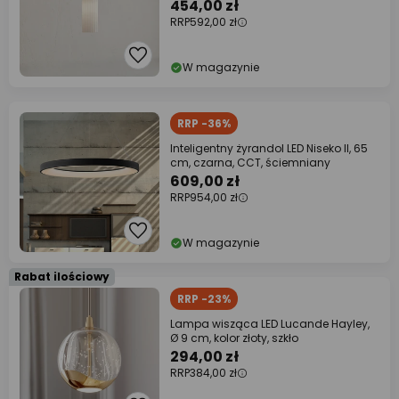
454,00 zł
RRP
592,00 zł
W magazynie
RRP -36%
Inteligentny żyrandol LED Niseko II, 65
cm, czarna, CCT, ściemniany
609,00 zł
RRP
954,00 zł
W magazynie
Rabat ilościowy
RRP -23%
Lampa wisząca LED Lucande Hayley,
Ø 9 cm, kolor złoty, szkło
294,00 zł
RRP
384,00 zł