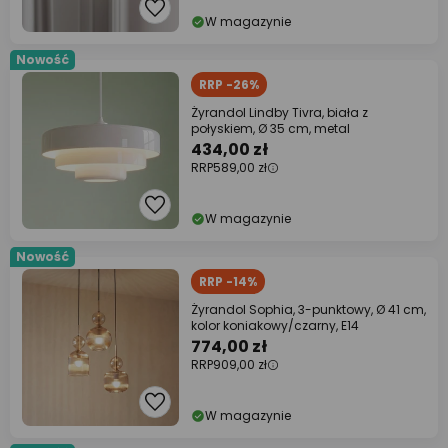
W magazynie
Nowość
RRP -26%
Żyrandol Lindby Tivra, biała z
połyskiem, Ø 35 cm, metal
434,00 zł
RRP
589,00 zł
W magazynie
Nowość
RRP -14%
Żyrandol Sophia, 3-punktowy, Ø 41 cm,
kolor koniakowy/czarny, E14
774,00 zł
RRP
909,00 zł
W magazynie