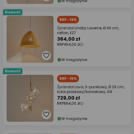
W magazynie
Nowość
RRP -19%
Żyrandol Lindby Laverne, Ø 40 cm,
rattan, E27
364,00 zł
RRP
454,00 zł
W magazynie
Nowość
RRP -15%
Żyrandol Lava, 3-punktowy, Ø 29 cm,
kolor piaskowy/koniakowy, G9
729,00 zł
RRP
864,00 zł
W magazynie