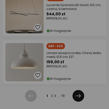
Lucande Żyrandol LED Gavril, 100 cm,
czarna, ściemniana
544,00 zł
RRP
639,00 zł
W magazynie
RRP -33%
Lampa wisząca Lindby Cliona, biała,
metal, Ø 31 cm, E27
159,00 zł
RRP
239,00 zł
W magazynie
Strona
1
2
3
...
78
Poprzednia
Dalej