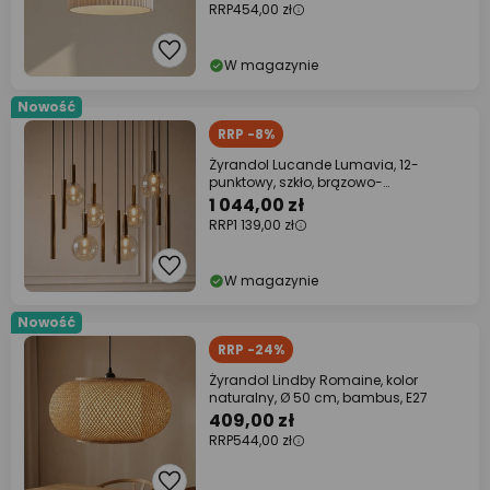
RRP
454,00 zł
W magazynie
Nowość
RRP -8%
Żyrandol Lucande Lumavia, 12-
punktowy, szkło, brązowo-
bursztynowa, G9
1 044,00 zł
RRP
1 139,00 zł
W magazynie
Nowość
RRP -24%
Żyrandol Lindby Romaine, kolor
naturalny, Ø 50 cm, bambus, E27
409,00 zł
RRP
544,00 zł