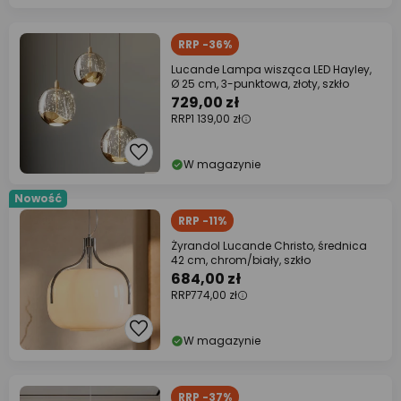
RRP -36%
Lucande Lampa wisząca LED Hayley,
Ø 25 cm, 3-punktowa, złoty, szkło
729,00 zł
RRP
1 139,00 zł
W magazynie
Nowość
RRP -11%
Żyrandol Lucande Christo, średnica
42 cm, chrom/biały, szkło
684,00 zł
RRP
774,00 zł
W magazynie
RRP -37%