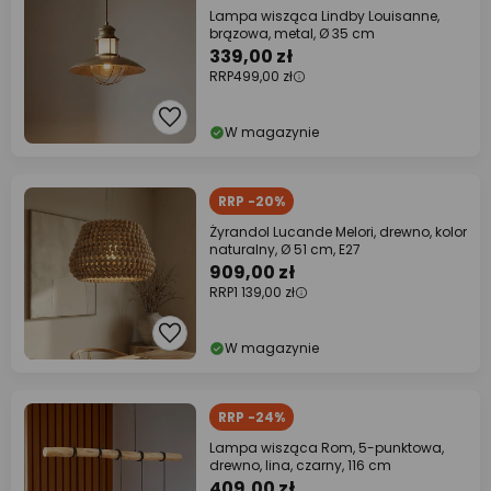
Lampa wisząca Lindby Louisanne,
brązowa, metal, Ø 35 cm
339,00 zł
RRP
499,00 zł
W magazynie
RRP -20%
Żyrandol Lucande Melori, drewno, kolor
naturalny, Ø 51 cm, E27
909,00 zł
RRP
1 139,00 zł
W magazynie
RRP -24%
Lampa wisząca Rom, 5-punktowa,
drewno, lina, czarny, 116 cm
409,00 zł