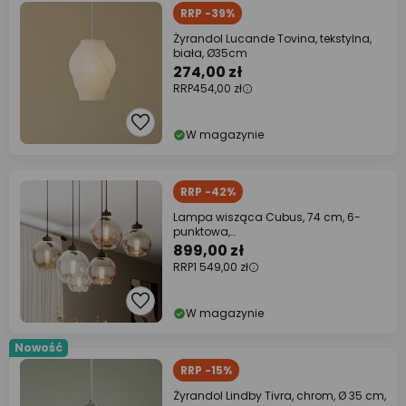
RRP -39%
Żyrandol Lucande Tovina, tekstylna,
biała, Ø35cm
274,00 zł
RRP
454,00 zł
W magazynie
RRP -42%
Lampa wisząca Cubus, 74 cm, 6-
punktowa,
przezroczysty/miodowy/brązowy,
899,00 zł
szkło
RRP
1 549,00 zł
W magazynie
Nowość
RRP -15%
Żyrandol Lindby Tivra, chrom, Ø 35 cm,