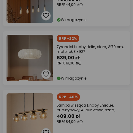
RRP
544,00 zł
W magazynie
RRP -22%
Żyrandol Lindby Helin, biała, Ø 70 cm,
materiał, 3 x E27
639,00 zł
RRP
819,00 zł
W magazynie
RRP -40%
Lampa wisząca Lindby Enrique,
bursztynowy, 4-punktowa, szkło,
drewno, E27
409,00 zł
RRP
684,00 zł