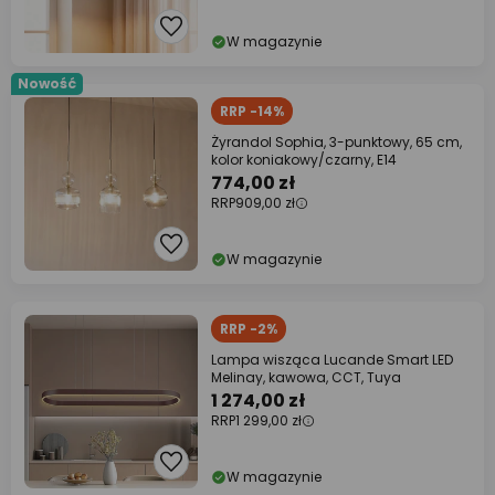
W magazynie
Nowość
RRP -14%
Żyrandol Sophia, 3-punktowy, 65 cm,
kolor koniakowy/czarny, E14
774,00 zł
RRP
909,00 zł
W magazynie
RRP -2%
Lampa wisząca Lucande Smart LED
Melinay, kawowa, CCT, Tuya
1 274,00 zł
RRP
1 299,00 zł
W magazynie