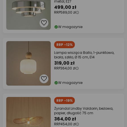
metal, E27
499,00 zł
RRP
589,00 zł
W magazynie
RRP -12%
Lampa wisząca Ballo, 1-punktowa,
biała, szkło, Ø 15 cm, E14
319,00 zł
RRP
364,00 zł
W magazynie
RRP -19%
Żyrandol Lindby Valdorin, beżowa,
papier, długość 75 cm
364,00 zł
RRP
454,00 zł