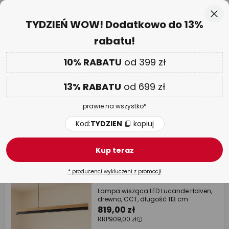
50-dniowy termin zwrotu towaru
Przejdź
Zam
TYDZIEŃ WOW! Dodatkowo do 13%
do
rabatu!
treści
aj
Tylko
02 D 04 G 02 M 50 S
DODATKOWO
nawet do 13% RABATU!
10% RABATU
od 399 zł
Kod:
TYDZIEN
kopiuj
13% RABATU
od 699 zł
TYDZIEŃ WOW
| do -70%
prawie na wszystko*
Lampy wiszące
Kod:
TYDZIEN
kopiuj
4631 artykułów
Filtr
Kup teraz
* producenci wykluczeni z promocji
RRP -10%
Lampa wisząca LED Lucande Holven,
drewno, CCT, długość 113 cm
819,00 zł
RRP
909,00 zł