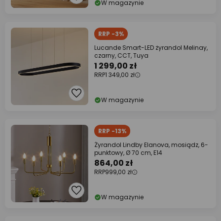
W magazynie
RRP -3%
Lucande Smart-LED żyrandol Melinay,
czarny, CCT, Tuya
1 299,00 zł
RRP
1 349,00 zł
W magazynie
RRP -13%
Żyrandol Lindby Elanova, mosiądz, 6-
punktowy, Ø 70 cm, E14
864,00 zł
RRP
999,00 zł
W magazynie