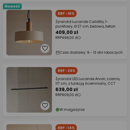
Nowość
RRP -18%
Żyrandol Lucande Carlotta, 1-
punktowy, Ø 27 cm, beżowa, beton
409,00 zł
RRP
499,00 zł
Czas dostawy: 9 - 13 dni roboczych
RRP -29%
Żyrandol LED Lucande Arvon, czarna,
117 cm, z funkcją ściemniany, CCT
639,00 zł
RRP
909,00 zł
W magazynie
RRP -14%