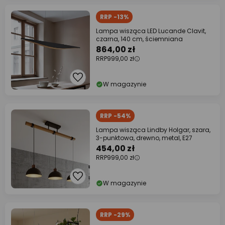
RRP -13%
Lampa wisząca LED Lucande Clavit,
czarna, 140 cm, ściemniana
864,00 zł
RRP
999,00 zł
W magazynie
RRP -54%
Lampa wisząca Lindby Holgar, szara,
3-punktowa, drewno, metal, E27
454,00 zł
RRP
999,00 zł
W magazynie
RRP -29%