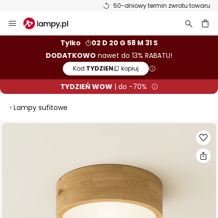
50-dniowy termin zwrotu towaru
Przejdź
do
treści
aj
Tylko
02 D 20 G 58 M 31 S
DODATKOWO
nawet do 13% RABATU!
Kod:
TYDZIEN
kopiuj
TYDZIEŃ WOW
| do -70%
Lampy sufitowe
Przejdź
na
koniec
galerii