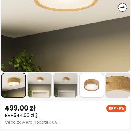
Przejdź
499,00 zł
RRP -8%
na
RRP
544,00 zł
początek
Cena zawiera podatek VAT.
galerii