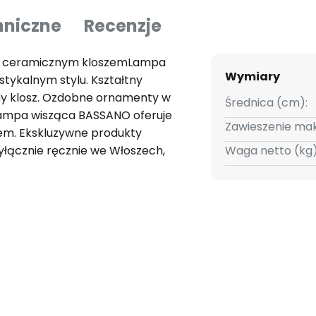
hniczne
Recenzje
m ceramicznym kloszemLampa
Wymiary
tykalnym stylu. Kształtny
ny klosz. Ozdobne ornamenty w
Średnica (cm):
 Lampa wisząca BASSANO oferuje
Zawieszenie mak
dem. Ekskluzywne produkty
łącznie ręcznie we Włoszech,
Waga netto (kg)
ałej jakości użytych
ia długiej tradycji weneckiej
re są tworzone z pasją i
re czynią je wyjątkowymi i