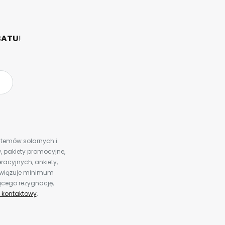
BATU
!
ystemów solarnych i
 pakiety promocyjne,
racyjnych, ankiety,
bowiązuje minimum
ącego rezygnację,
 kontaktowy
.