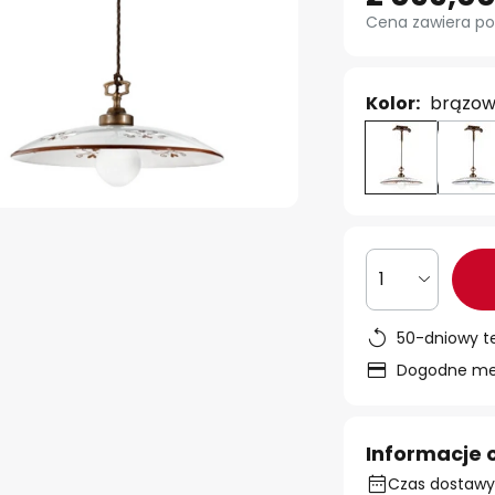
Cena zawiera po
Kolor:
brązow
1
50-dniowy t
Dogodne met
Informacje 
Czas dostawy: