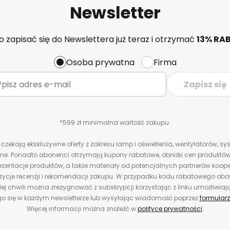
Newsletter
 zapisać się do Newslettera już teraz i otrzymać
13% RA
Osoba prywatna
Firma
Zapisz się
*599 zł minimalna wartość zakupu.
zekają ekskluzywne oferty z zakresu lamp i oświetlenia, wentylatorów, s
e. Ponadto abonenci otrzymają kupony rabatowe, obniżki cen produktów,
zentacje produktów, a także materiały od potencjalnych partnerów koope
ozycje recenzji i rekomendacji zakupu. W przypadku kodu rabatowego o
ej chwili można zrezygnować z subskrypcji korzystając z linku umożliwiaj
o się w każdym newsletterze lub wysyłając wiadomość poprzez
formularz
Więcej informacji można znaleźć w
polityce prywatności
.