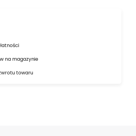
łatności
ów na magazynie
zwrotu towaru