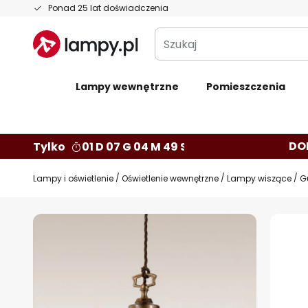
Przejdź
Ponad 25 lat doświadczenia
do
Szukaj
treści
Lampy wewnętrzne
Pomieszczenia
DO
Tylko
01 D 07 G 04 M 48 S
Lampy i oświetlenie
Oświetlenie wewnętrzne
Lampy wiszące
G
Przejdź
na
koniec
galerii