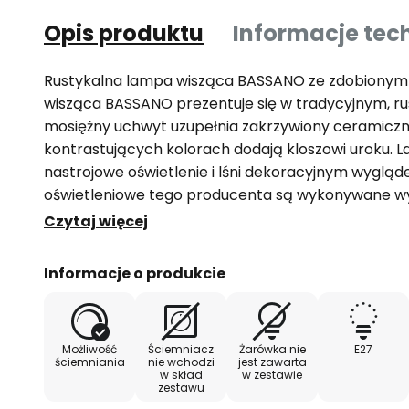
Opis produktu
Informacje tec
Rustykalna lampa wisząca BASSANO ze zdobiony
wisząca BASSANO prezentuje się w tradycyjnym, rus
mosiężny uchwyt uzupełnia zakrzywiony ceramicz
kontrastujących kolorach dodają kloszowi uroku.
nastrojowe oświetlenie i lśni dekoracyjnym wyglą
oświetleniowe tego producenta są wykonywane wy
gdzie zwraca się szczególną uwagę na dobór doskon
Czytaj więcej
materiałów. Wynika to nie tylko z chęci kontynuowan
sztuki oświetleniowej i wytwarzania produktów, któ
Informacje o produkcie
starannością oraz mają małe cechy szczególne, któ
niepowtarzalnymi.
Możliwość
Ściemniacz
Żarówka nie
E27
ściemniania
nie wchodzi
jest zawarta
w skład
w zestawie
zestawu