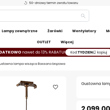
50-dniowy termin zwrotu towaru
Szukaj
Lampy zewnętrzne
Żarówki
Wentylatory
M
OUTLET
Więcej
DATKOWO
nawet do 13% RABATU!
Kod:
TYDZIEN
kopiuj
ustowna lampa wisząca Bassano brązowa
Gustowna lam
2 099,00