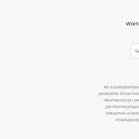
Warto
Na subskrybentów c
produktów Smart Hom
rekomendacje i pre
jak również prop
zakupowe, w każd
znajdująceg