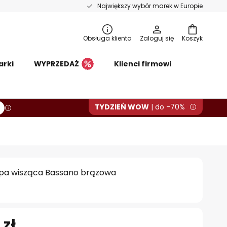
Największy wybór marek w Europie
Obsługa klienta
Zaloguj się
Koszyk
arki
WYPRZEDAŻ
Klienci firmowi
TYDZIEŃ WOW
| do -70%
pa wisząca Bassano brązowa
 zł