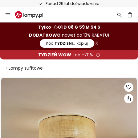
Ponad 25 lat doświadczenia
Przejdź
do
treści
aj
Tylko
01 D 08 G 59 M 53 S
DODATKOWO
nawet do 13% RABATU!
Kod:
TYDZIEN
kopiuj
TYDZIEŃ WOW
| do -70%
Lampy sufitowe
Przejdź
na
koniec
galerii