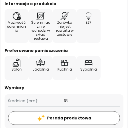
Informacje o produkcie
Możliwość
Ściemniac
Żarówka
E27
ściemnian
z nie
nie jest
ia
wchodzi w
zawarta w
skład
zestawie
zestawu
Preferowane pomieszczenia
Salon
Jadalnia
Kuchnia
Sypialnia
Wymiary
Średnica (cm):
18
Porada produktowa