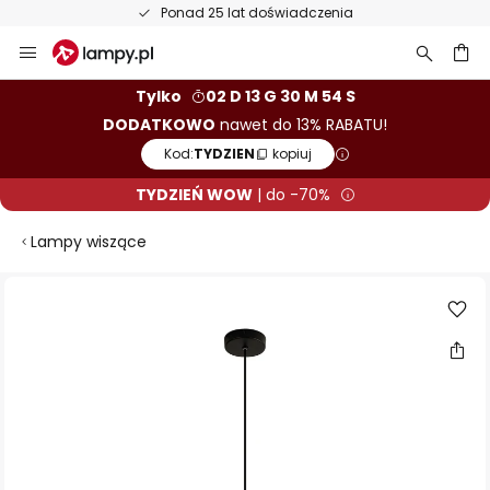
Ponad 25 lat doświadczenia
Przejdź
do
treści
aj
Tylko
02 D 13 G 30 M 54 S
DODATKOWO
nawet do 13% RABATU!
Kod:
TYDZIEN
kopiuj
TYDZIEŃ WOW
| do -70%
Lampy wiszące
Przejdź
na
koniec
galerii