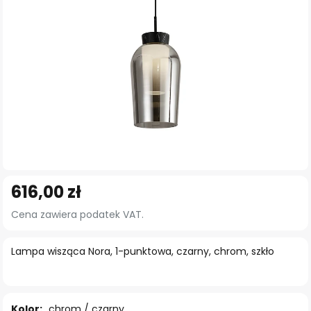
Przejdź
616,00 zł
na
początek
Cena zawiera podatek VAT.
galerii
Lampa wisząca Nora, 1-punktowa, czarny, chrom, szkło
Kolor:
chrom / czarny