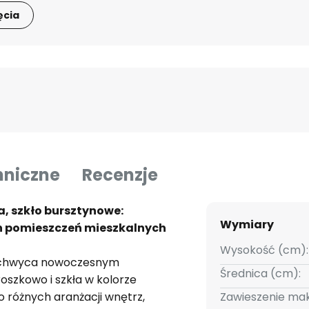
ęcia
hniczne
Recenzje
, szkło bursztynowe:
Wymiary
h pomieszczeń mieszkalnych
Wysokość (cm):
zachwyca nowoczesnym
Średnica (cm):
szkowo i szkła w kolorze
 różnych aranżacji wnętrz,
Zawieszenie mak