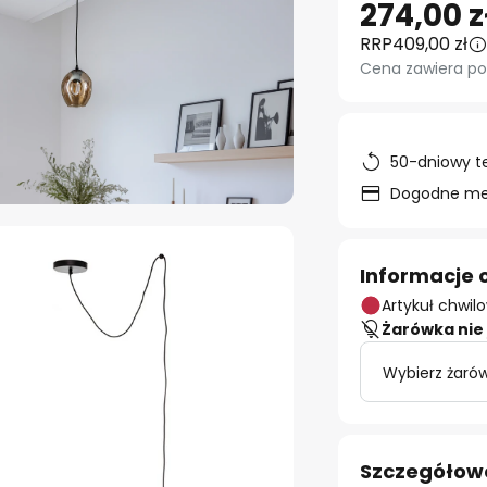
274,00 z
RRP
409,00 zł
Cena zawiera po
50-dniowy t
Dogodne met
Informacje 
Artykuł chwil
Żarówka nie 
Wybierz żarów
Szczegółow