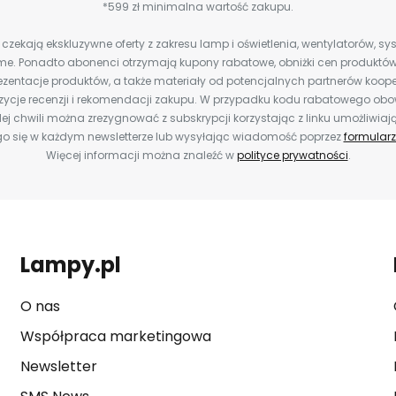
*599 zł minimalna wartość zakupu.
zekają ekskluzywne oferty z zakresu lamp i oświetlenia, wentylatorów, s
e. Ponadto abonenci otrzymają kupony rabatowe, obniżki cen produktów,
zentacje produktów, a także materiały od potencjalnych partnerów koope
ozycje recenzji i rekomendacji zakupu. W przypadku kodu rabatowego o
ej chwili można zrezygnować z subskrypcji korzystając z linku umożliwiaj
o się w każdym newsletterze lub wysyłając wiadomość poprzez
formularz
Więcej informacji można znaleźć w
polityce prywatności
.
Lampy.pl
O nas
Współpraca marketingowa
Newsletter