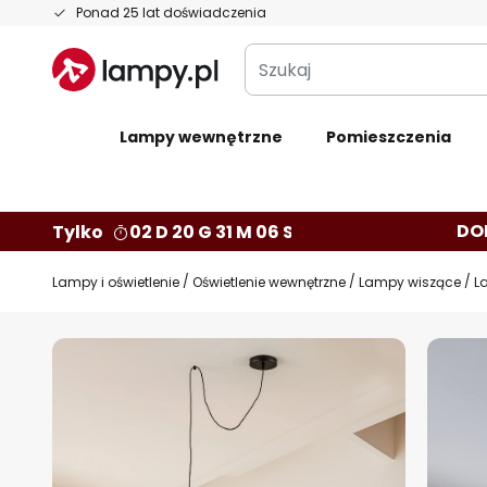
Przejdź
Ponad 25 lat doświadczenia
do
Szukaj
treści
Lampy wewnętrzne
Pomieszczenia
DO
Tylko
02 D 20 G 31 M 05 S
Lampy i oświetlenie
Oświetlenie wewnętrzne
Lampy wiszące
L
Przejdź
na
koniec
galerii