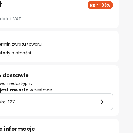
ł
RRP -33%
datek VAT.
ermin zwrotu towaru
ody płatności
o dostawie
owo niedostępny
jest zawarta
w zestawie
kę: E27
e informacje