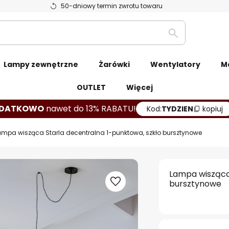
50-dniowy termin zwrotu towaru
Szukaj
Lampy zewnętrzne
Żarówki
Wentylatory
M
OUTLET
Więcej
DATKOWO
nawet do 13% RABATU!
Kod:
TYDZIEN
kopiuj
ampa wisząca Starla decentralna 1-punktowa, szkło bursztynowe
Lampa wisząca
bursztynowe