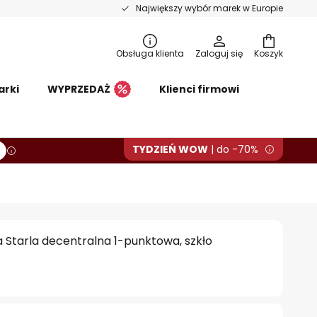
Największy wybór marek w Europie
Obsługa klienta
Zaloguj się
Koszyk
arki
WYPRZEDAŻ
Klienci firmowi
TYDZIEŃ WOW
| do -70%
 Starla decentralna 1-punktowa, szkło