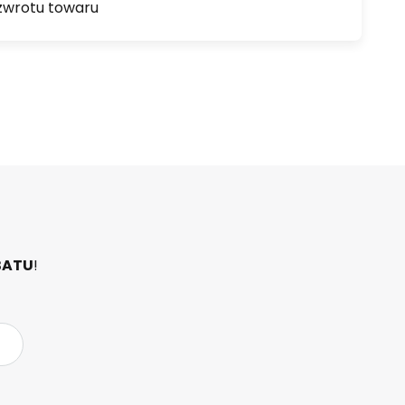
zwrotu towaru
BATU
!