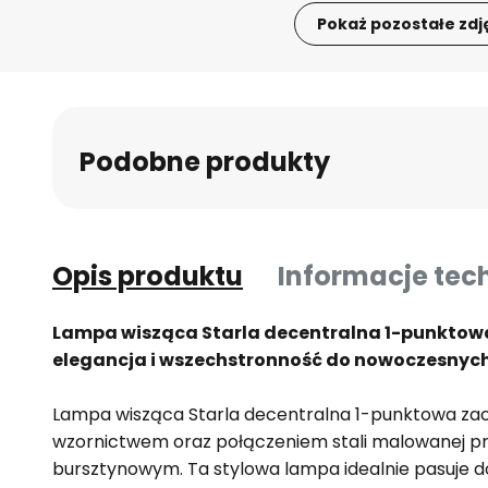
Pokaż pozostałe zdj
Przejdź
na
początek
galerii
Podobne produkty
Opis produktu
Informacje tec
Lampa wisząca Starla decentralna 1-punktowa
elegancja i wszechstronność do nowoczesnyc
Lampa wisząca Starla decentralna 1-punktowa 
wzornictwem oraz połączeniem stali malowanej pro
bursztynowym. Ta stylowa lampa idealnie pasuje do