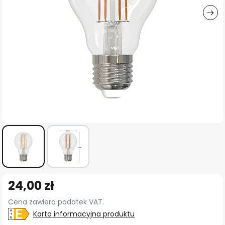
Przejdź
24,00 zł
na
początek
Cena zawiera podatek VAT.
galerii
Karta informacyjna produktu