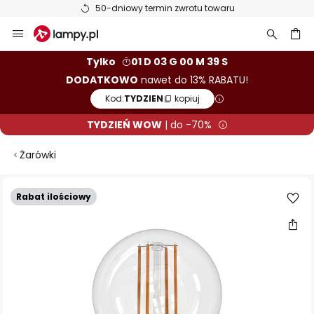
50-dniowy termin zwrotu towaru
Przejdź
do
treści
aj
Tylko
01 D 03 G 00 M 38 S
DODATKOWO
nawet do 13% RABATU!
Kod:
TYDZIEN
kopiuj
TYDZIEŃ WOW
| do -70%
Żarówki
Przejdź
Rabat ilościowy
na
koniec
galerii