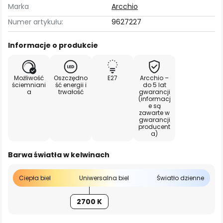
Marka
Arcchio
Numer artykułu:
9627227
Informacje o produkcie
Możliwość
Oszczędno
E27
Arcchio –
ściemniani
ść energii i
do 5 lat
a
trwałość
gwarancji
(informacj
e są
zawarte w
gwarancji
producent
a)
Barwa światła w kelwinach
Ciepła biel
Uniwersalna biel
Światło dzienne
2700 K