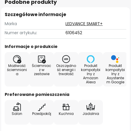
Podobne produkty
Szczegółowe informacje
Marka
LEDVANCE SMART+
Numer artykułu:
6106452
Informacje o produkcie
Możliwość
Ściemniac
Oszczędno
Produkt
Produkt
ściemniani
z w
ść energii i
kompatybi
kompatybi
a
zestawie
trwałość
lny z
lny z
Amazon
Asystente
Alexa
m Google
Preferowane pomieszczenia
Salon
Przedpokój
Kuchnia
Jadalnia