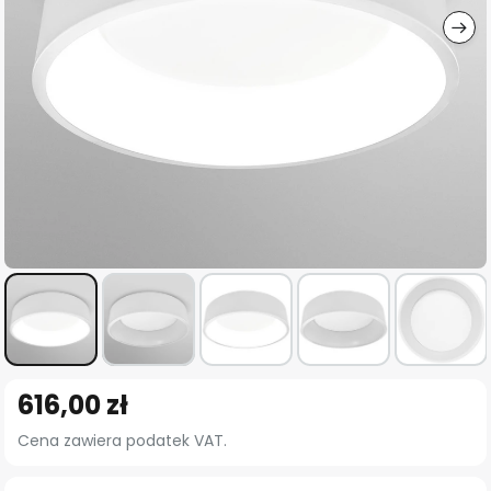
Przejdź
616,00 zł
na
początek
Cena zawiera podatek VAT.
galerii