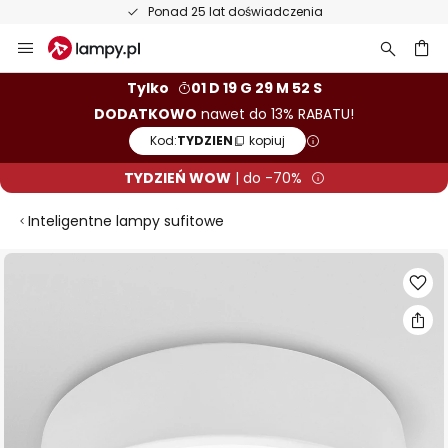
Ponad 25 lat doświadczenia
Przejdź
do
treści
aj
Tylko
01 D 19 G 29 M 50 S
DODATKOWO
nawet do 13% RABATU!
Kod:
TYDZIEN
kopiuj
TYDZIEŃ WOW
| do -70%
Inteligentne lampy sufitowe
Przejdź
na
koniec
galerii