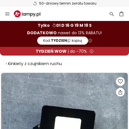
50-dniowy termin zwrotu towaru
Przejdź
do
treści
aj
Tylko
01 D 16 G 19 M 18 S
DODATKOWO
nawet do 13% RABATU!
Kod:
TYDZIEN
kopiuj
TYDZIEŃ WOW
| do -70%
Kinkiety z czujnikiem ruchu
Przejdź
na
koniec
galerii