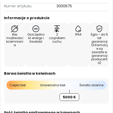
Numer artykułu:
3000675
Informacje o produkcie
Bez
Oszczędno
Z
IP44
Eglo – do 5
możliwości
ść energii i
czujnikiem
lat
ściemniani
trwałość
ruchu
gwarancji
a
(informacj
e są
zawarte w
gwarancji
producent
a)
Barwa światła w kelwinach
Ciepła biel
Uniwersalna biel
Światło dzienne
5000 K
Ilość światła emitowanego w lumenach