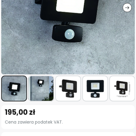
Przejdź
195,00 zł
na
początek
Cena zawiera podatek VAT.
galerii