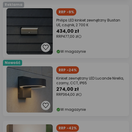
Reklama
RRP -9%
Philips LED kinkiet zewnętrzny Bustan
UE, czujnik, 2 700 K
434,00 zł
RRP
477,00 zł
W magazynie
Nowość
RRP -24%
Kinkiet zewnętrzny LED Lucande Nirella,
czarny, CCT, IP65
274,00 zł
RRP
364,00 zł
W magazynie
RRP -42%