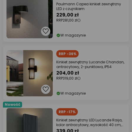
Paulmann Capea kinkiet zewnętrzny
LED z czujnikiem
229,00 zł
RRP
281,00 zł
W magazynie
RRP -36%
Kinkiet zewnętrzny Lucande Chandan,
antracytowy, 2-punktowa, IP54
204,00 zł
RRP
319,00 zł
W magazynie
Nowość
RRP -17%
Kinkiet zewnętrzny LED Lucande Raija,
kolor antracytowy, wysokość 40 cm,
CCT
339,00 zł