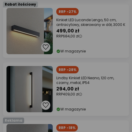
Rabat ilościowy
RRP -27%
Kinkiet LED Lucande Lengo, 50 cm,
antracytowy, skierowany w dół, 3000 K
499,00 zł
RRP
684,00 zł
W magazynie
RRP -28%
Lindby Kinkiet LED Neano, 120 cm,
czarny, metal, IP54
294,00 zł
RRP
409,00 zł
W magazynie
Reklama
RRP -18%