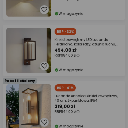
W magazynie
RRP -33%
Kinkiet zewnętrzny LED Lucande
Ferdinand, kolor rdzy, czujnik ruchu,
IP54
454,00 zł
RRP
684,00 zł
W magazynie
Rabat ilościowy
RRP -41%
Lucande Annalea kinkiet zewnętrzny,
40 cm, 2-punktowa, IP54
319,00 zł
RRP
544,00 zł
W magazynie