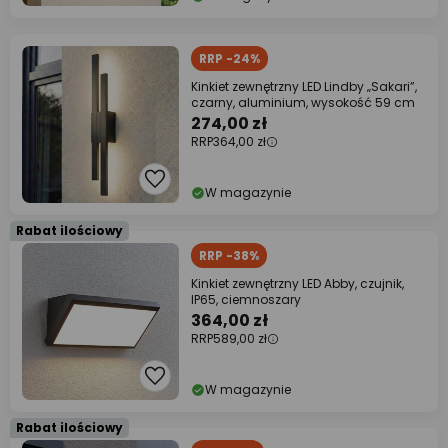
RRP -24%
Kinkiet zewnętrzny LED Lindby „Sakari”,
czarny, aluminium, wysokość 59 cm
274,00 zł
RRP
364,00 zł
W magazynie
Rabat ilościowy
RRP -38%
Kinkiet zewnętrzny LED Abby, czujnik,
IP65, ciemnoszary
364,00 zł
RRP
589,00 zł
W magazynie
Rabat ilościowy