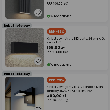
RRP
409,00 zł
W magazynie
Rabat ilościowy
RRP -42%
Kinkiet zewnętrzny LED Jarte, 24 cm, dół,
szary, IP65
159,00 zł
RRP
274,00 zł
W magazynie
Rabat ilościowy
RRP -29%
Kinkiet zewnętrzny LED Lucande Silvan,
antracytowy, z czujnikiem, IP54
499,00 zł
RRP
704,00 zł