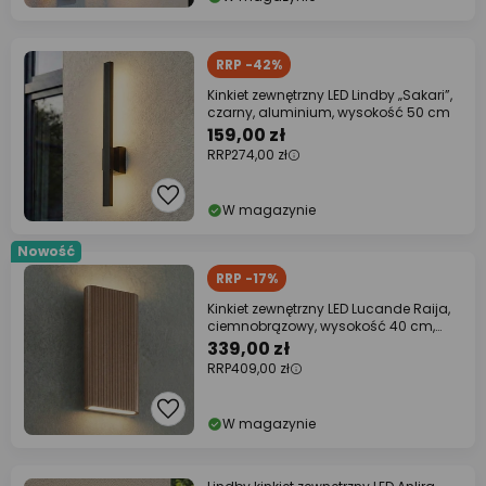
RRP -42%
Kinkiet zewnętrzny LED Lindby „Sakari”,
czarny, aluminium, wysokość 50 cm
159,00 zł
RRP
274,00 zł
W magazynie
Nowość
RRP -17%
Kinkiet zewnętrzny LED Lucande Raija,
ciemnobrązowy, wysokość 40 cm,
CCT
339,00 zł
RRP
409,00 zł
W magazynie