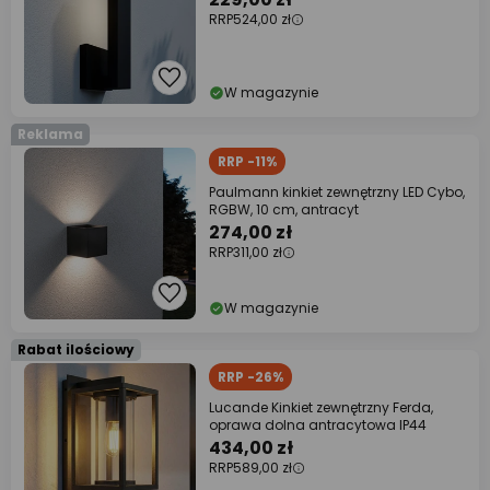
RRP
524,00 zł
W magazynie
Reklama
RRP -11%
Paulmann kinkiet zewnętrzny LED Cybo,
RGBW, 10 cm, antracyt
274,00 zł
RRP
311,00 zł
W magazynie
Rabat ilościowy
RRP -26%
Lucande Kinkiet zewnętrzny Ferda,
oprawa dolna antracytowa IP44
434,00 zł
RRP
589,00 zł