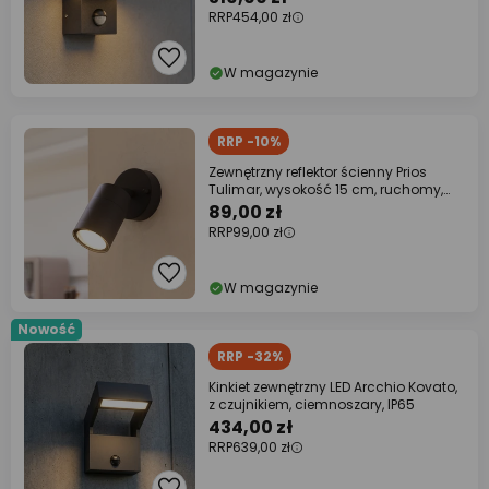
RRP
454,00 zł
W magazynie
RRP -10%
Zewnętrzny reflektor ścienny Prios
Tulimar, wysokość 15 cm, ruchomy,
aluminium
89,00 zł
RRP
99,00 zł
W magazynie
Nowość
RRP -32%
Kinkiet zewnętrzny LED Arcchio Kovato,
z czujnikiem, ciemnoszary, IP65
434,00 zł
RRP
639,00 zł