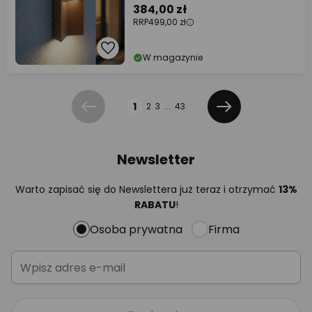
384,00 zł
RRP
499,00 zł
W magazynie
Strona
1
2
3
...
43
Poprzednia
Dalej
Newsletter
Warto zapisać się do Newslettera już teraz i otrzymać
13%
RABATU
!
Osoba prywatna
Firma