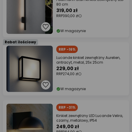
80 cm
319,00 zł
RRP
390,00 zł
W magazynie
Rabat ilościowy
RRP -16%
Lucande kinkiet zewnętrzny Aurelien,
antracyt, metal, 25x 25cm
229,00 zł
RRP
274,00 zł
W magazynie
RRP -31%
Kinkiet zewnętrzny LED Lucande Velira,
czarny, metalowy, IP54
249,00 zł
RRP
364,00 zł