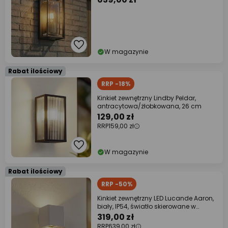
W magazynie
Rabat ilościowy
RRP -18%
Kinkiet zewnętrzny Lindby Peldar,
antracytowa/żłobkowana, 26 cm
129,00 zł
RRP
159,00 zł
W magazynie
Rabat ilościowy
RRP -50%
Kinkiet zewnętrzny LED Lucande Aaron,
biały, IP54, światło skierowane w
górę/w
319,00 zł
RRP
639,00 zł