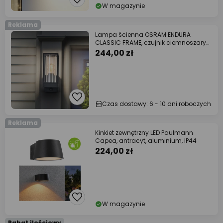
W magazynie
Reklama
Lampa ścienna OSRAM ENDURA
CLASSIC FRAME, czujnik ciemnoszary
IP54
244,00 zł
Czas dostawy: 6 - 10 dni roboczych
Reklama
Kinkiet zewnętrzny LED Paulmann
Capea, antracyt, aluminium, IP44
224,00 zł
W magazynie
Rabat ilościowy