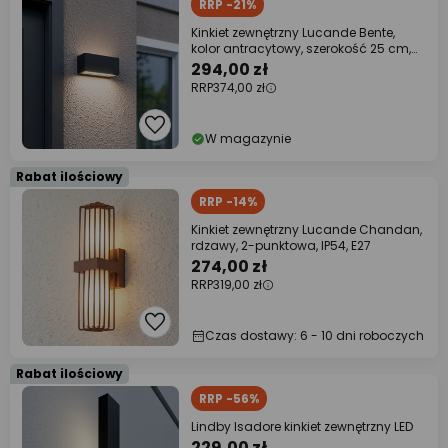
RRP -21%
Kinkiet zewnętrzny Lucande Bente,
kolor antracytowy, szerokość 25 cm,
stopień
294,00 zł
RRP
374,00 zł
W magazynie
Rabat ilościowy
RRP -14%
Kinkiet zewnętrzny Lucande Chandan,
rdzawy, 2-punktowa, IP54, E27
274,00 zł
RRP
319,00 zł
Czas dostawy: 6 - 10 dni roboczych
Rabat ilościowy
RRP -56%
Lindby Isadore kinkiet zewnętrzny LED
229,00 zł