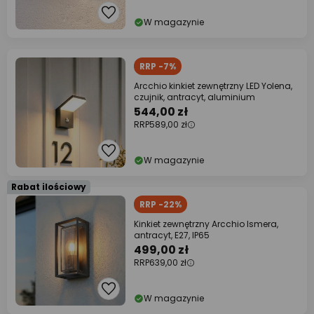
W magazynie
RRP -7%
Arcchio kinkiet zewnętrzny LED Yolena,
czujnik, antracyt, aluminium
544,00 zł
RRP
589,00 zł
W magazynie
Rabat ilościowy
RRP -22%
Kinkiet zewnętrzny Arcchio Ismera,
antracyt, E27, IP65
499,00 zł
RRP
639,00 zł
W magazynie