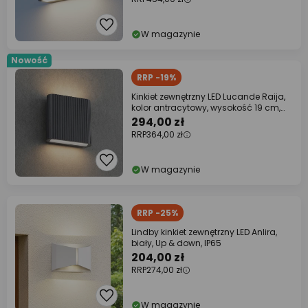
W magazynie
Nowość
RRP -19%
Kinkiet zewnętrzny LED Lucande Raija,
kolor antracytowy, wysokość 19 cm,
CCT
294,00 zł
RRP
364,00 zł
W magazynie
RRP -25%
Lindby kinkiet zewnętrzny LED Anlira,
biały, Up & down, IP65
204,00 zł
RRP
274,00 zł
W magazynie