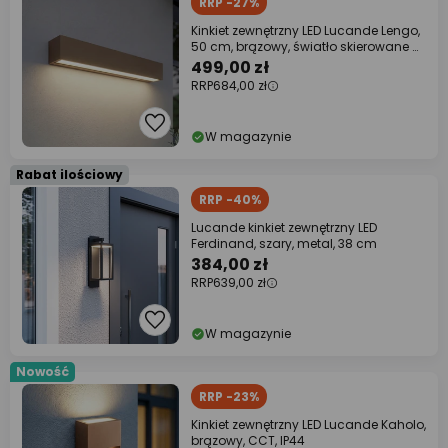
RRP -27%
Kinkiet zewnętrzny LED Lucande Lengo,
50 cm, brązowy, światło skierowane w
dół,
499,00 zł
RRP
684,00 zł
W magazynie
Rabat ilościowy
RRP -40%
Lucande kinkiet zewnętrzny LED
Ferdinand, szary, metal, 38 cm
384,00 zł
RRP
639,00 zł
W magazynie
Nowość
RRP -23%
Kinkiet zewnętrzny LED Lucande Kaholo,
brązowy, CCT, IP44