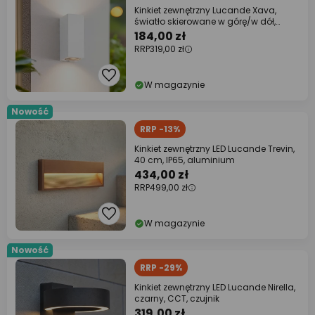
Kinkiet zewnętrzny Lucande Xava,
światło skierowane w górę/w dół,
biały,
184,00 zł
RRP
319,00 zł
W magazynie
Nowość
RRP -13%
Kinkiet zewnętrzny LED Lucande Trevin,
40 cm, IP65, aluminium
434,00 zł
RRP
499,00 zł
W magazynie
Nowość
RRP -29%
Kinkiet zewnętrzny LED Lucande Nirella,
czarny, CCT, czujnik
319,00 zł