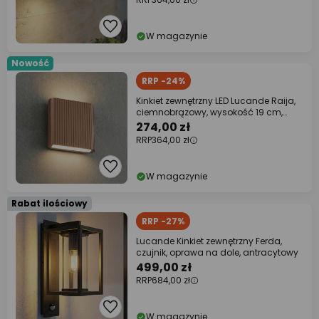
W magazynie
Nowość
RRP -24%
Kinkiet zewnętrzny LED Lucande Raija,
ciemnobrązowy, wysokość 19 cm,
CCT
274,00 zł
RRP
364,00 zł
W magazynie
Rabat ilościowy
RRP -27%
Lucande Kinkiet zewnętrzny Ferda,
czujnik, oprawa na dole, antracytowy
499,00 zł
RRP
684,00 zł
W magazynie