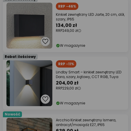
RRP -46%
Kinkiet zewnętrzny LED Jarte, 20 cm, dół,
szary, IP65
134,00 zł
RRP
249,00 zł
W magazynie
Rabat ilościowy
RRP -11%
Lindby Smart – kinkiet zewnętrzny LED
Dara, szary, kątowy, CCT RGB, Tuya
204,00 zł
RRP
229,00 zł
W magazynie
Nowość
Arcchio Kinkiet zewnętrzny Ismera,
antracyt/mosiądz E27, IP65
639,00 zł