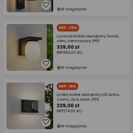
W magazynie
RRP -25%
Lucande Kinkiet zewnętrzny Ovaali,
szkło, ciemnoszary, IP65
339,00 zł
RRP
454,00 zł
W magazynie
RRP -16%
Lindby kinkiet zewnętrzny LED Anlira,
czarny, Up & down, IP65
229,00 zł
RRP
274,00 zł
W magazynie