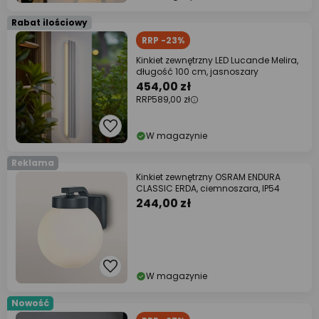
Rabat ilościowy
RRP -23%
Kinkiet zewnętrzny LED Lucande Melira,
długość 100 cm, jasnoszary
454,00 zł
RRP
589,00 zł
W magazynie
Reklama
Kinkiet zewnętrzny OSRAM ENDURA
CLASSIC ERDA, ciemnoszara, IP54
244,00 zł
W magazynie
Nowość