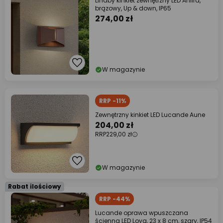
Lindby kinkiet zewnętrzny LED Anlira,
brązowy, Up & down, IP65
274,00 zł
W magazynie
RRP -11%
Zewnętrzny kinkiet LED Lucande Aune
204,00 zł
RRP
229,00 zł
W magazynie
Rabat ilościowy
RRP -44%
Lucande oprawa wpuszczana
ścienna LED Loya, 23 x 8 cm, szary, IP54