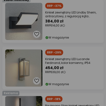
RRP -37%
Kinkiet zewnętrzny LED Lindby Sherin,
antracytowy, z regulacją kąta
nachylenia
384,00 zł
RRP
614,00 zł
W magazynie
RRP -29%
Kinkiet zewnętrzny LED Lucande
Ferdinand, kolor kamienny, IP54
454,00 zł
RRP
639,00 zł
W magazynie
Reklama
RRP -18%
Paulmann Stan kinkiet zewnętrzny LED