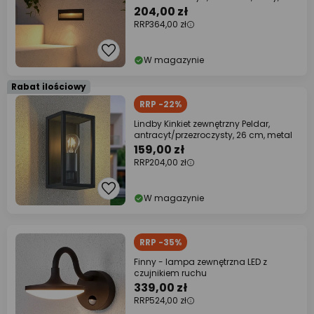
204,00 zł
RRP
364,00 zł
W magazynie
Rabat ilościowy
RRP -22%
Lindby Kinkiet zewnętrzny Peldar,
antracyt/przezroczysty, 26 cm, metal
159,00 zł
RRP
204,00 zł
W magazynie
RRP -35%
Finny - lampa zewnętrzna LED z
czujnikiem ruchu
339,00 zł
RRP
524,00 zł