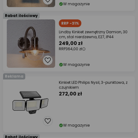
W magazynie
Rabat ilościowy
RRP -31%
Lindby Kinkiet zewnętrzny Damion, 30
cm, stal nierdzewna, E27, IP44
249,00 zł
RRP
364,00 zł
W magazynie
Reklama
Kinkiet LED Philips Nysil, 3-punktowa, z
czujnikiem
272,00 zł
W magazynie
Rabat ilościowy