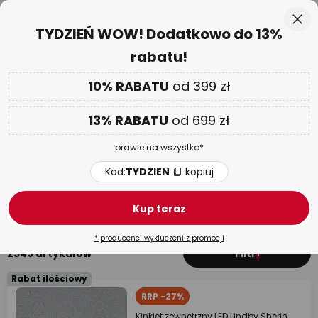
50-dniowy termin zwrotu towaru
Przejdź
Zam
TYDZIEŃ WOW! Dodatkowo do 13%
do
rabatu!
treści
aj
Tylko
02 D 16 G 32 M 21 S
DODATKOWO
nawet do 13% RABATU!
10% RABATU
od 399 zł
Kod:
TYDZIEN
kopiuj
13% RABATU
od 699 zł
TYDZIEŃ WOW
| do -70%
prawie na wszystko*
Kinkiety zewnętrzne w stylu
nowoczesnym
Kod:
TYDZIEN
kopiuj
Z czujnikiem ruchu
LED
Numer domu
Rustykal
Kup teraz
* producenci wykluczeni z promocji
2549 artykułów
Filtr
1
Rabat ilościowy
RRP -27%
Kinkiet zewnętrzny LED Lindby Sherin,