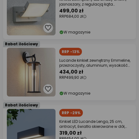
jasnoszary, z regulacją kąta
nachylenia i
499,00 zł
RRP
684,00 zł
W magazynie
Rabat ilościowy
RRP -13%
Lucande kinkiet zewnętrzny Emmeline,
przezroczysty, aluminium, wysokość
45 cm
434,00 zł
RRP
499,90 zł
W magazynie
Rabat ilościowy
RRP -29%
Kinkiet LED Lucande Lengo, 25 cm,
antracyt, światło skierowane w dół,
3000 K
319,00 zł
RRP
454,00 zł