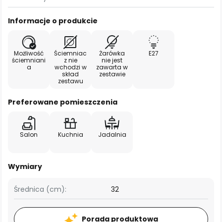
Informacje o produkcie
Możliwość
Ściemniac
Żarówka
E27
ściemniani
z nie
nie jest
a
wchodzi w
zawarta w
skład
zestawie
zestawu
Preferowane pomieszczenia
Salon
Kuchnia
Jadalnia
Wymiary
Średnica (cm):
32
Porada produktowa