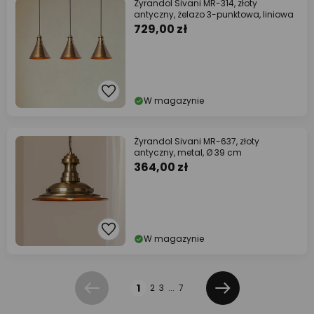
Żyrandol Sivani MR-314, złoty
antyczny, żelazo 3-punktowa, liniowa
729,00 zł
W magazynie
Żyrandol Sivani MR-637, złoty
antyczny, metal, Ø 39 cm
364,00 zł
W magazynie
Strona
1
2
3
...
7
Poprzednia
Dalej