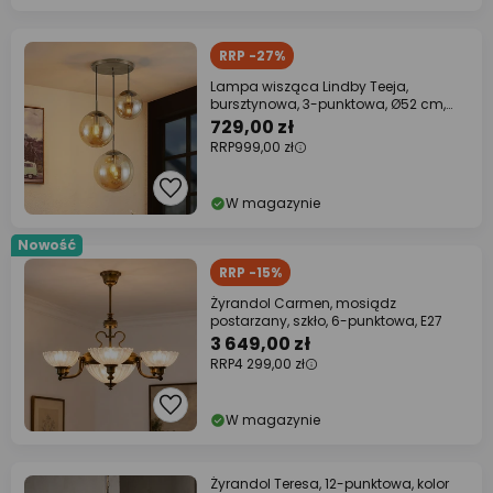
RRP -27%
Lampa wisząca Lindby Teeja,
bursztynowa, 3-punktowa, Ø52 cm,
szkło, E27
729,00 zł
RRP
999,00 zł
W magazynie
Nowość
RRP -15%
Żyrandol Carmen, mosiądz
postarzany, szkło, 6-punktowa, E27
3 649,00 zł
RRP
4 299,00 zł
W magazynie
Żyrandol Teresa, 12-punktowa, kolor