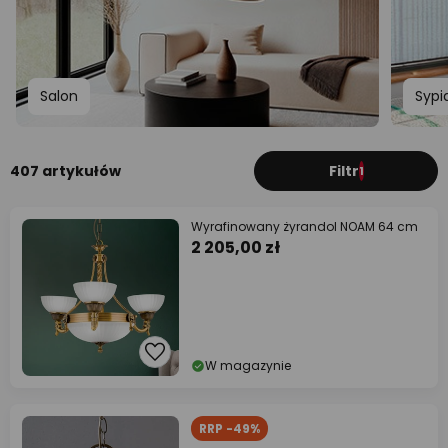
Salon
Sypi
407 artykułów
Filtr
1
Wyrafinowany żyrandol NOAM 64 cm
2 205,00 zł
W magazynie
RRP -49%