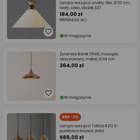
Lampa wisząca Lindby Otis, Ø 30 cm,
biały, szkło, stożek, E27
184,00 zł
RRP
364,00 zł
W magazynie
Żyrandol Barek 11545, mosiądz
oksydowany, metal, Ø 34 cm
364,00 zł
W magazynie
RRP -7%
Lampa wisząca Tattoo 6212 3-
punktowa liniowa złota
589,00 zł