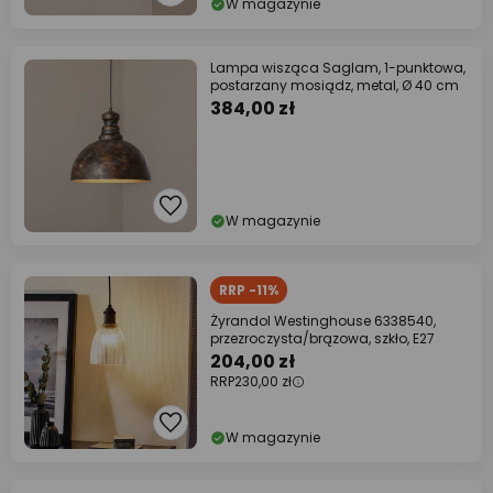
W magazynie
Lampa wisząca Saglam, 1-punktowa,
postarzany mosiądz, metal, Ø 40 cm
384,00 zł
W magazynie
RRP -11%
Żyrandol Westinghouse 6338540,
przezroczysta/brązowa, szkło, E27
204,00 zł
RRP
230,00 zł
W magazynie