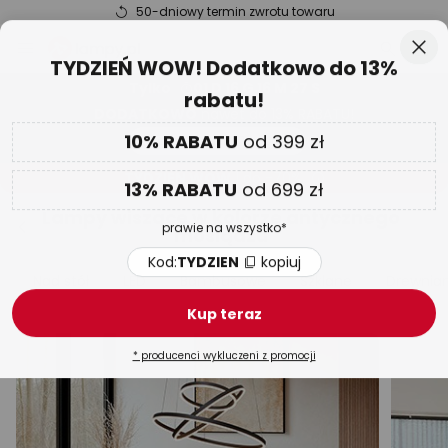
50-dniowy termin zwrotu towaru
Przejdź
Zam
TYDZIEŃ WOW! Dodatkowo do 13%
do
rabatu!
treści
aj
Tylko
01 D 16 G 16 M 26 S
DODATKOWO
nawet do 13% RABATU!
10% RABATU
od 399 zł
Kod:
TYDZIEN
kopiuj
13% RABATU
od 699 zł
TYDZIEŃ WOW
| do -70%
prawie na wszystko*
Lampy wiszące w kolorze antycznego
mosiądzu
Kod:
TYDZIEN
kopiuj
Nad stół
LED
Bambusowe
Szklane
Drewnia
Kup teraz
* producenci wykluczeni z promocji