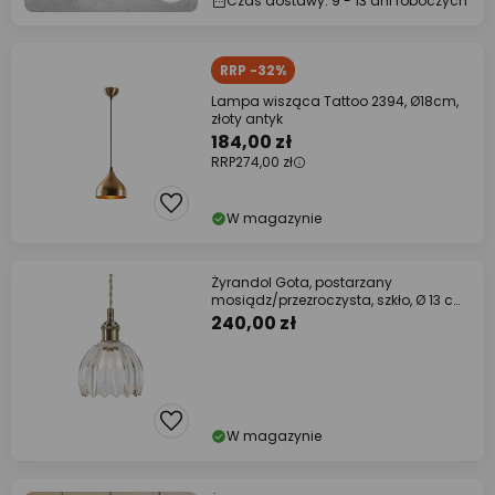
Czas dostawy: 9 - 13 dni roboczych
RRP -32%
Lampa wisząca Tattoo 2394, Ø18cm,
złoty antyk
184,00 zł
RRP
274,00 zł
W magazynie
Żyrandol Gota, postarzany
mosiądz/przezroczysta, szkło, Ø 13 cm,
wtyczka
240,00 zł
W magazynie