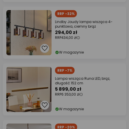
RRP -32%
Lindby Joudy lampa wisząca 4-
punktowa, ciemny brąz
294,00 zł
RRP
434,00 zł
W magazynie
RRP -7%
Lampa wisząca Runa LED, brąz,
długość 152 cm
5 899,00 zł
RRP
6 353,00 zł
W magazynie
RRP -20%