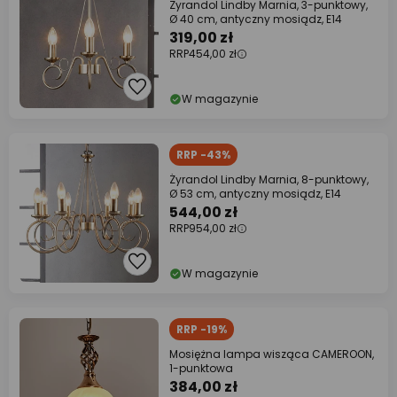
Żyrandol Lindby Marnia, 3-punktowy,
Ø 40 cm, antyczny mosiądz, E14
319,00 zł
RRP
454,00 zł
W magazynie
RRP -43%
Żyrandol Lindby Marnia, 8-punktowy,
Ø 53 cm, antyczny mosiądz, E14
544,00 zł
RRP
954,00 zł
W magazynie
RRP -19%
Mosiężna lampa wisząca CAMEROON,
1-punktowa
384,00 zł