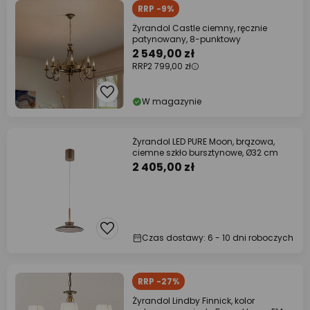
RRP -9%
Żyrandol Castle ciemny, ręcznie
patynowany, 8-punktowy
2 549,00 zł
RRP
2 799,00 zł
W magazynie
Żyrandol LED PURE Moon, brązowa,
ciemne szkło bursztynowe, Ø32 cm
2 405,00 zł
Czas dostawy: 6 - 10 dni roboczych
RRP -27%
Żyrandol Lindby Finnick, kolor