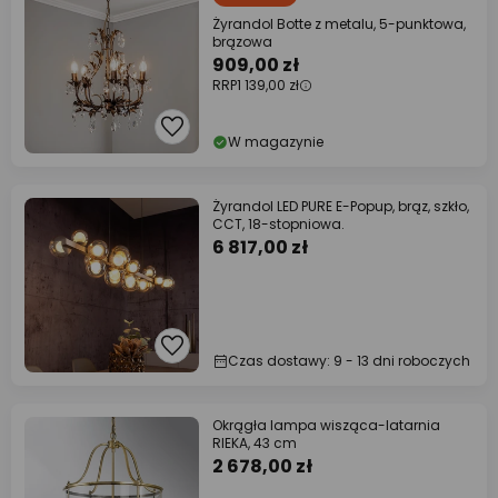
Żyrandol Botte z metalu, 5-punktowa,
brązowa
909,00 zł
RRP
1 139,00 zł
W magazynie
Żyrandol LED PURE E-Popup, brąz, szkło,
CCT, 18-stopniowa.
6 817,00 zł
Czas dostawy: 9 - 13 dni roboczych
Okrągła lampa wisząca-latarnia
RIEKA, 43 cm
2 678,00 zł