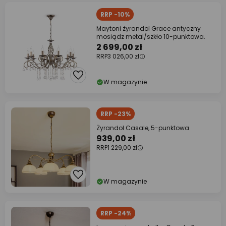
RRP -10%
Maytoni żyrandol Grace antyczny
mosiądz metal/szkło 10-punktowa.
2 699,00 zł
RRP
3 026,00 zł
W magazynie
RRP -23%
Żyrandol Casale, 5-punktowa
939,00 zł
RRP
1 229,00 zł
W magazynie
RRP -24%