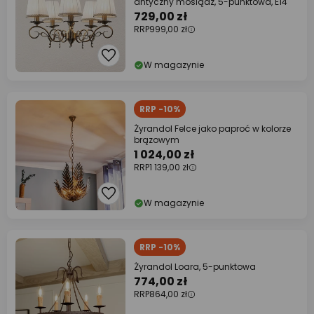
antyczny mosiądz, 5-punktowa, E14
729,00 zł
RRP
999,00 zł
W magazynie
RRP -10%
Żyrandol Felce jako paproć w kolorze
brązowym
1 024,00 zł
RRP
1 139,00 zł
W magazynie
RRP -10%
Żyrandol Loara, 5-punktowa
774,00 zł
RRP
864,00 zł