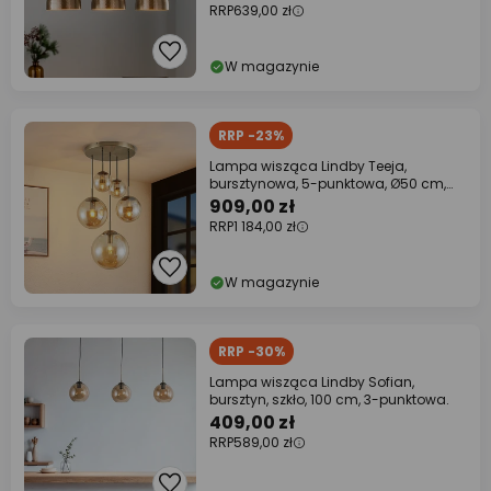
RRP
639,00 zł
W magazynie
RRP -23%
Lampa wisząca Lindby Teeja,
bursztynowa, 5-punktowa, Ø50 cm,
szkło, E27
909,00 zł
RRP
1 184,00 zł
W magazynie
RRP -30%
Lampa wisząca Lindby Sofian,
bursztyn, szkło, 100 cm, 3-punktowa.
409,00 zł
RRP
589,00 zł