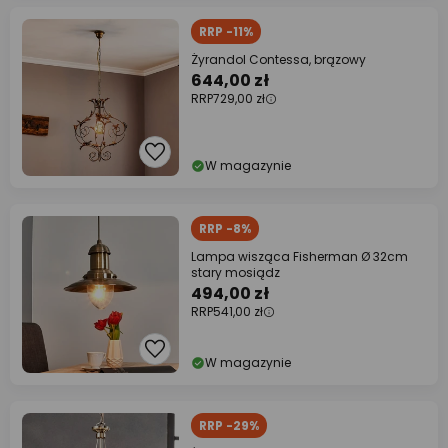
RRP -11%
Żyrandol Contessa, brązowy
644,00 zł
RRP
729,00 zł
W magazynie
RRP -8%
Lampa wisząca Fisherman Ø 32cm
stary mosiądz
494,00 zł
RRP
541,00 zł
W magazynie
RRP -29%