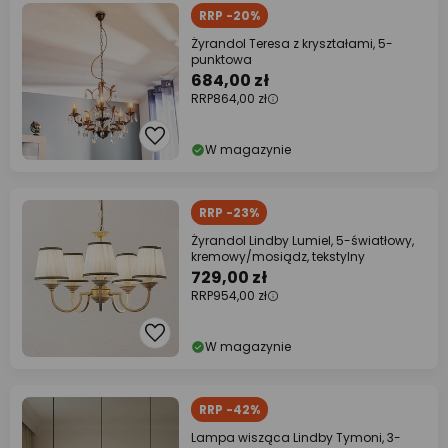
RRP -20%
Żyrandol Teresa z kryształami, 5-
punktowa
684,00 zł
RRP
864,00 zł
W magazynie
RRP -23%
Żyrandol Lindby Lumiel, 5-światłowy,
kremowy/mosiądz, tekstylny
729,00 zł
RRP
954,00 zł
W magazynie
RRP -42%
Lampa wisząca Lindby Tymoni, 3-