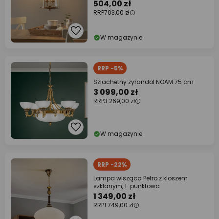
504,00 zł
RRP
703,00 zł
W magazynie
RRP -5%
Szlachetny żyrandol NOAM 75 cm
3 099,00 zł
RRP
3 269,00 zł
W magazynie
RRP -22%
Lampa wisząca Petro z kloszem
szklanym, 1-punktowa
1 349,00 zł
RRP
1 749,00 zł