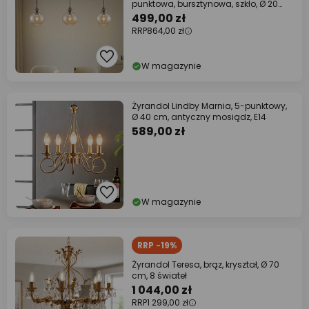
punktowa, bursztynowa, szkło, Ø 20
cm
499,00 zł
RRP
864,00 zł
W magazynie
Żyrandol Lindby Marnia, 5-punktowy,
Ø 40 cm, antyczny mosiądz, E14
589,00 zł
W magazynie
RRP -19%
Żyrandol Teresa, brąz, kryształ, Ø 70
cm, 8 świateł
1 044,00 zł
RRP
1 299,00 zł