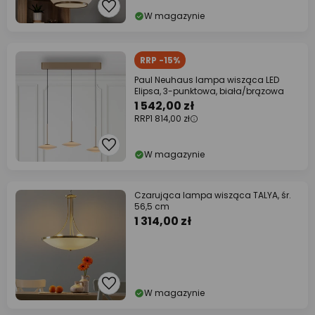
W magazynie
RRP -15%
Paul Neuhaus lampa wisząca LED
Elipsa, 3-punktowa, biała/brązowa
1 542,00 zł
RRP
1 814,00 zł
W magazynie
Czarująca lampa wisząca TALYA, śr.
56,5 cm
1 314,00 zł
W magazynie