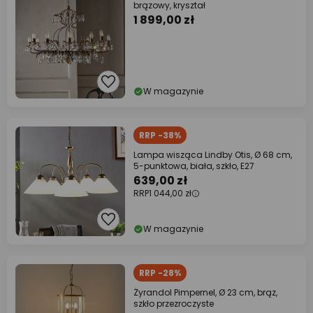
brązowy, kryształ
1 899,00 zł
W magazynie
RRP -38%
Lampa wisząca Lindby Otis, Ø 68 cm,
5-punktowa, biała, szkło, E27
639,00 zł
RRP
1 044,00 zł
W magazynie
RRP -28%
Żyrandol Pimpernel, Ø 23 cm, brąz,
szkło przezroczyste