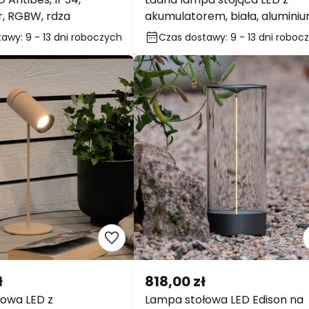
ł
1 064,00 zł
 Antibes, IP54,
Ładna lampa stojąca LED z
, RGBW, rdza
akumulatorem, biała, aluminiu
IP54,
wy: 9 - 13 dni
Czas dostawy: 9 - 13 dni
h
roboczych
TYDZIEŃ W
Dodatkowo
13% rabat
10% RABATU
od 39