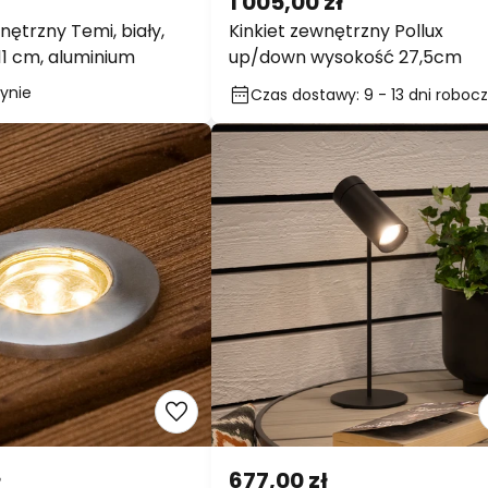
1 005,00 zł
nętrzny Temi, biały,
Kinkiet zewnętrzny Pollux
1 cm, aluminium
up/down wysokość 27,5cm
Czas dostawy: 9 - 13 dni
ynie
roboczych