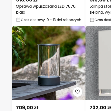
Oprawa wpuszczana LED 7876,
Lampa stoł
biała
zielona, wy
USB
Czas dostawy: 9 - 13 dni
Czas dosta
roboczych
roboczyc