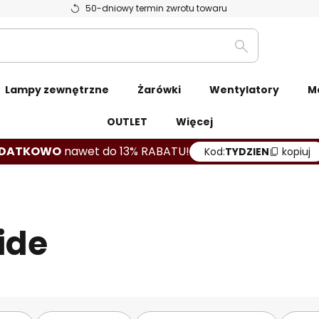
50-dniowy termin zwrotu towaru
Szukaj
Lampy zewnętrzne
Żarówki
Wentylatory
Ma
OUTLET
Więcej
DATKOWO
nawet do 13% RABATU!
Kod:
TYDZIEN
kopiuj
ide