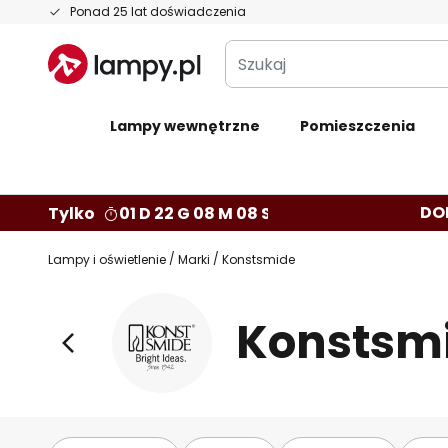
Przejdź
Ponad 25 lat doświadczenia
do
Szukaj
treści
Lampy wewnętrzne
Pomieszczenia
DO
Tylko
01 D 22 G 08 M 06 S
Lampy i oświetlenie
Marki
Konstsmide
Konstsm