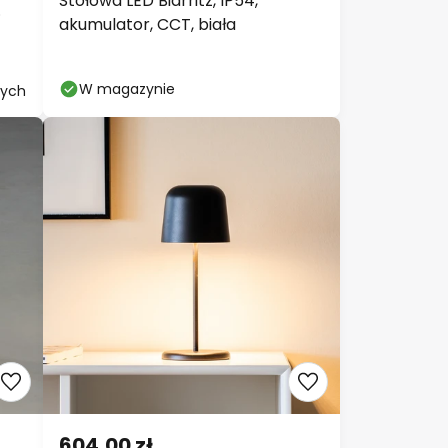
579,00 zł
RRP -23%
9 zł
RRP
759,00 zł
Stołowa LED Biarritz, IP54,
akumulator, CCT, biała
W magazynie
cji