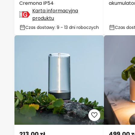
1 027,00 zł
677,00 z
Słupek oświetleniowy LED
Lampa stoł
Cremona IP54
akumulator
piaskowy, 
Karta informacyjna
produktu
Czas dostawy: 9 - 13 dni
Czas dosta
roboczych
roboczyc