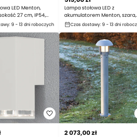
owa LED Menton,
Lampa stołowa LED z
sokość 27 cm, IP54,
akumulatorem Menton, szara,
wysokość 27 cm, IP54, USB
wy: 9 - 13 dni
Czas dostawy: 9 - 13 dni
h
roboczych