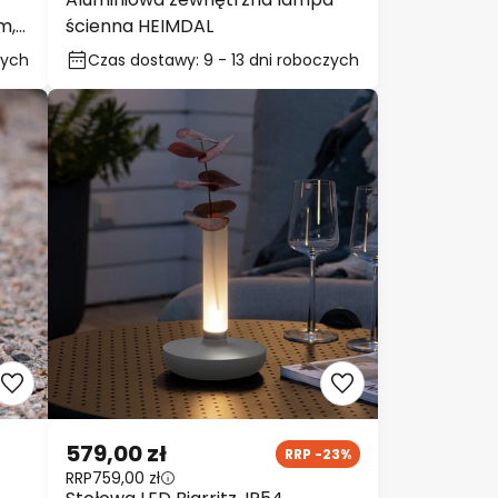
1 682,00 zł
Aluminiowa zewnętrzna lampa
m,
ścienna HEIMDAL
Czas dostawy: 9 - 13 dni
roboczych
Zamknij
OW!
 do
u!
9 zł