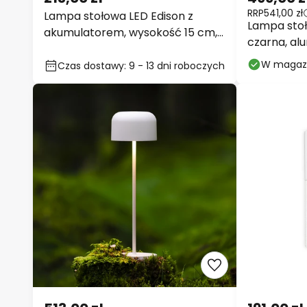
213,00 zł
499,00 z
RRP
541,00 zł
Lampa stołowa LED Edison z
Lampa stoł
akumulatorem, wysokość 15 cm,
czarna, alu
szara/przezroczysta,
Czas dostawy: 9 - 13 dni
ściemniany
W magaz
roboczych