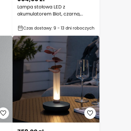
604,00 zł
Lampa stołowa LED z
akumulatorem Biot, czarna,
wysokość 30 cm, IP54, USB
Czas dostawy: 9 - 13 dni
roboczych