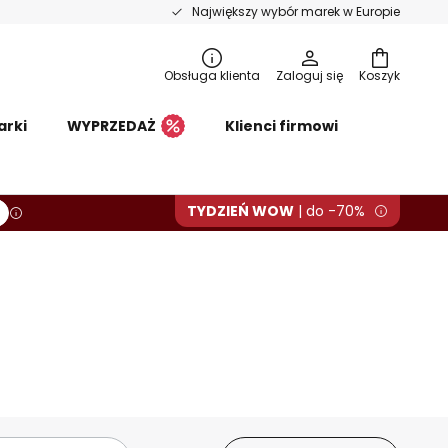
Największy wybór marek w Europie
Obsługa klienta
Zaloguj się
Koszyk
rki
WYPRZEDAŻ
Klienci firmowi
TYDZIEŃ WOW
| do -70%