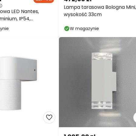
ł
472,00 zł
RRP -7%
Lampa tarasowa Bologna Mini,
owa LED Nantes,
wysokość 33cm
minium, IP54,
, CCT
ynie
W magazynie