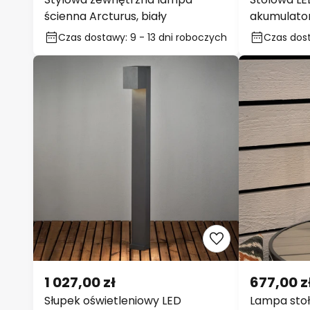
1 200,00 zł
604,00 z
Stylowa zewnętrzna lampa
Stołowa LED
ścienna Arcturus, biały
akumulator
Czas dostawy: 9 - 13 dni
Czas dosta
roboczych
roboczyc