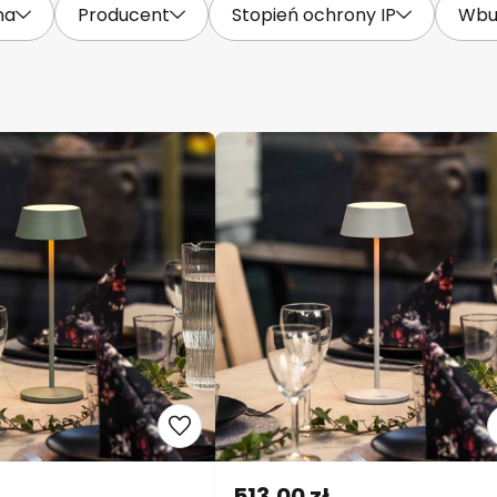
na
Producent
Stopień ochrony IP
Wbu
513,00 zł