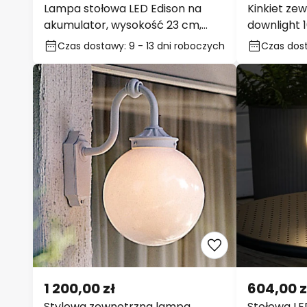
709,00 zł
732,00 z
Lampa stołowa LED Edison na
Kinkiet zew
akumulator, wysokość 23 cm,
downlight 1
szara/przezroczysta,
Czas dostawy: 9 - 13 dni
Czas dosta
roboczych
roboczyc