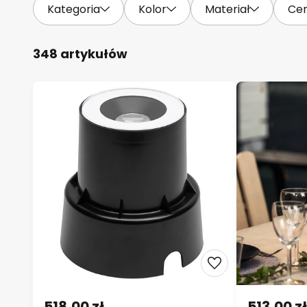
Kategoria
Kolor
Materiał
Ce
348 artykułów
518,00 zł
513,00 zł