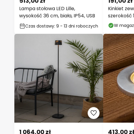
513,00 zł
191,00 zł
Lampa stołowa LED Lille,
Kinkiet zew
wysokość 36 cm, biała, IP54, USB
szerokość 1
Czas dostawy: 9 - 13 dni
W magaz
roboczych