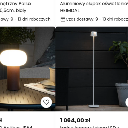
ł
2 073,00 zł
nętrzny Pollux
Aluminiowy słupek oświetlenio
6,5cm, biały
HEIMDAL
wy: 9 - 13 dni
Czas dostawy: 9 - 13 dni
h
roboczych