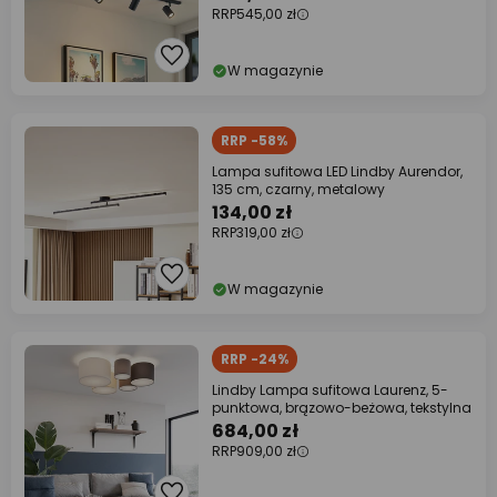
RRP
545,00 zł
W magazynie
RRP -58%
Lampa sufitowa LED Lindby Aurendor,
135 cm, czarny, metalowy
134,00 zł
RRP
319,00 zł
W magazynie
RRP -24%
Lindby Lampa sufitowa Laurenz, 5-
punktowa, brązowo-beżowa, tekstylna
684,00 zł
RRP
909,00 zł