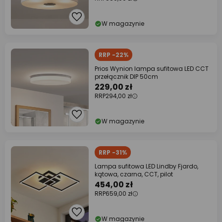
W magazynie
RRP -22%
Prios Wynion lampa sufitowa LED CCT
przełącznik DIP 50cm
229,00 zł
RRP
294,00 zł
W magazynie
RRP -31%
Lampa sufitowa LED Lindby Fjardo,
kątowa, czarna, CCT, pilot
454,00 zł
RRP
659,00 zł
W magazynie