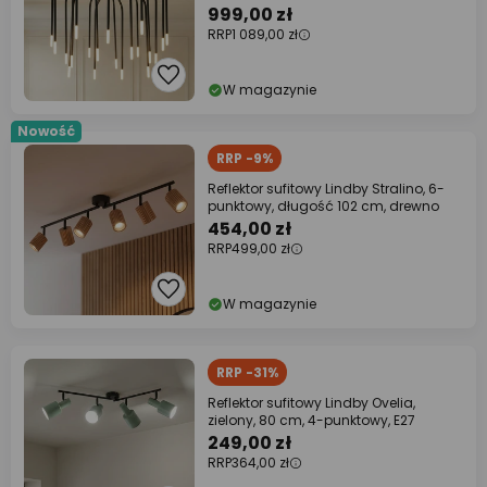
999,00 zł
RRP
1 089,00 zł
W magazynie
Nowość
RRP -9%
Reflektor sufitowy Lindby Stralino, 6-
punktowy, długość 102 cm, drewno
454,00 zł
RRP
499,00 zł
W magazynie
RRP -31%
Reflektor sufitowy Lindby Ovelia,
zielony, 80 cm, 4-punktowy, E27
249,00 zł
RRP
364,00 zł