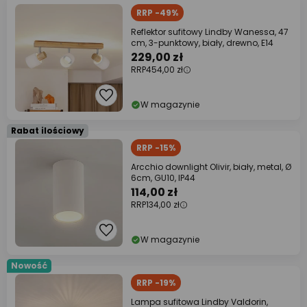
RRP -49%
Reflektor sufitowy Lindby Wanessa, 47
cm, 3-punktowy, biały, drewno, E14
229,00 zł
RRP
454,00 zł
W magazynie
Rabat ilościowy
RRP -15%
Arcchio downlight Olivir, biały, metal, Ø
6cm, GU10, IP44
114,00 zł
RRP
134,00 zł
W magazynie
Nowość
RRP -19%
Lampa sufitowa Lindby Valdorin,