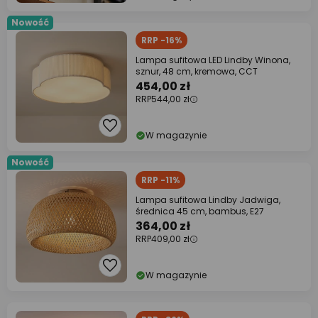
Nowość
RRP -16%
Lampa sufitowa LED Lindby Winona,
sznur, 48 cm, kremowa, CCT
454,00 zł
RRP
544,00 zł
W magazynie
Nowość
RRP -11%
Lampa sufitowa Lindby Jadwiga,
średnica 45 cm, bambus, E27
364,00 zł
RRP
409,00 zł
W magazynie