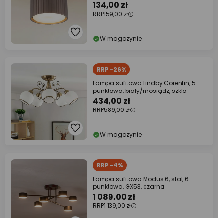
134,00 zł
RRP
159,00 zł
W magazynie
RRP -26%
Lampa sufitowa Lindby Corentin, 5-
punktowa, biały/mosiądz, szkło
434,00 zł
RRP
589,00 zł
W magazynie
RRP -4%
Lampa sufitowa Modus 6, stal, 6-
punktowa, GX53, czarna
1 089,00 zł
RRP
1 139,00 zł