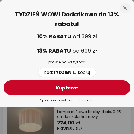
50-dniowy termin zwrotu towaru
Przejdź
Zam
TYDZIEŃ WOW! Dodatkowo do 13%
do
rabatu!
treści
aj
Tylko
01 D 19 G 04 M 28 S
DODATKOWO
nawet do 13% RABATU!
10% RABATU
od 399 zł
Kod:
TYDZIEN
kopiuj
13% RABATU
od 699 zł
TYDZIEŃ WOW
| do -70%
prawie na wszystko*
Lampy sufitowe
Kod:
TYDZIEN
kopiuj
5009 artykułów
Filtr
Kup teraz
* producenci wykluczeni z promocji
RRP -14%
Lampa sufitowa Lindby Libbie, Ø 45
cm, len, kolor kremowy
274,00 zł
RRP
319,00 zł