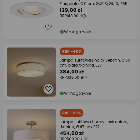
Plus, biała, Ø 9 cm, GU5.3/GU10, IP65
129,00 zł
RRP
148,00 zł
W magazynie
RRP -40%
Lampa sufitowa Lindby Sebatin, Ø 50
cm, biała, tkanina, E27
384,00 zł
RRP
639,00 zł
W magazynie
RRP -23%
Lampa sufitowa Lindby Josia, biała,
tkanina, Ø 47 cm, E27
454,00 zł
RRP
589,00 zł