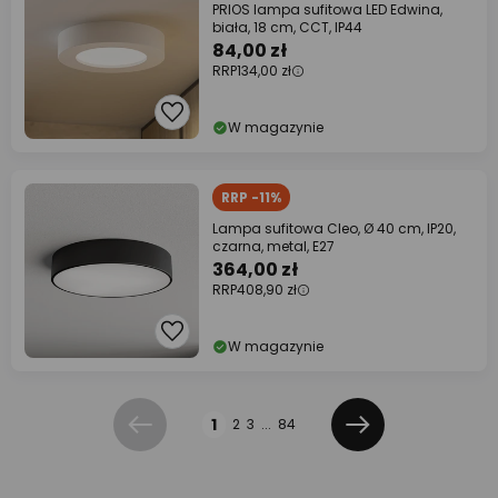
PRIOS lampa sufitowa LED Edwina,
biała, 18 cm, CCT, IP44
84,00 zł
RRP
134,00 zł
W magazynie
RRP -11%
Lampa sufitowa Cleo, Ø 40 cm, IP20,
czarna, metal, E27
364,00 zł
RRP
408,90 zł
W magazynie
Strona
1
2
3
...
84
Poprzednia
Dalej