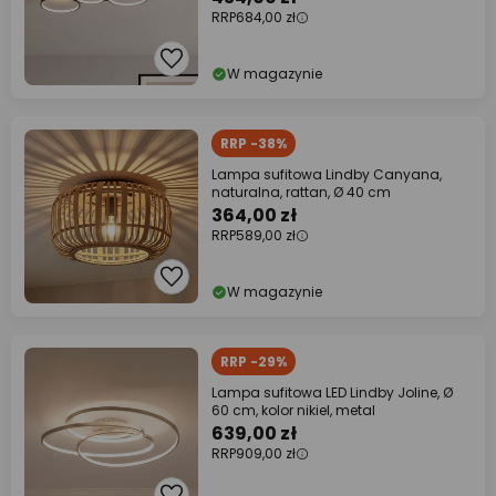
RRP
684,00 zł
W magazynie
RRP -38%
Lampa sufitowa Lindby Canyana,
naturalna, rattan, Ø 40 cm
364,00 zł
RRP
589,00 zł
W magazynie
RRP -29%
Lampa sufitowa LED Lindby Joline, Ø
60 cm, kolor nikiel, metal
639,00 zł
RRP
909,00 zł