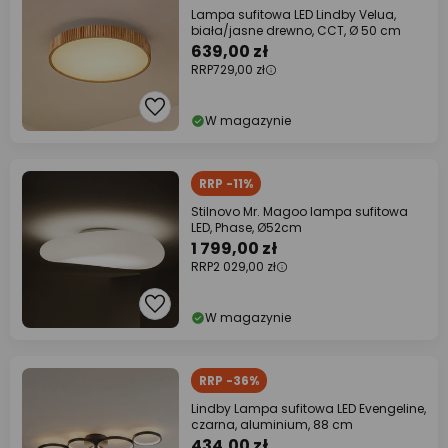
Lampa sufitowa LED Lindby Velua,
biała/jasne drewno, CCT, Ø 50 cm
639,00 zł
RRP
729,00 zł
W magazynie
RRP -11%
Stilnovo Mr. Magoo lampa sufitowa
LED, Phase, Ø52cm
1 799,00 zł
RRP
2 029,00 zł
W magazynie
RRP -36%
Lindby Lampa sufitowa LED Evengeline,
czarna, aluminium, 88 cm
434,00 zł