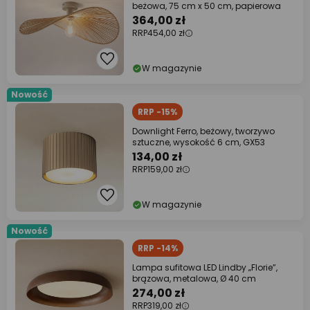
beżowa, 75 cm x 50 cm, papierowa
364,00 zł
RRP
454,00 zł
W magazynie
Nowość
RRP -15%
Downlight Ferro, beżowy, tworzywo
sztuczne, wysokość 6 cm, GX53
134,00 zł
RRP
159,00 zł
W magazynie
Nowość
RRP -14%
Lampa sufitowa LED Lindby „Florie”,
brązowa, metalowa, Ø 40 cm
274,00 zł
RRP
319,00 zł