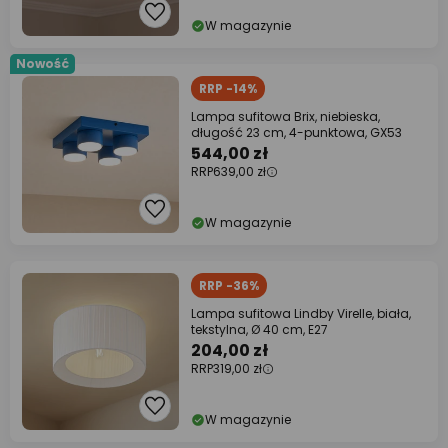
W magazynie
Nowość
RRP -14%
Lampa sufitowa Brix, niebieska,
długość 23 cm, 4-punktowa, GX53
544,00 zł
RRP
639,00 zł
W magazynie
RRP -36%
Lampa sufitowa Lindby Virelle, biała,
tekstylna, Ø 40 cm, E27
204,00 zł
RRP
319,00 zł
W magazynie