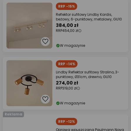
RRP -15%
Reflektor sufitowy Lindby Kardis,
beżowy, 6-punktowy, metalowy, GU10
384,00 zł
RRP
454,00 zł
W magazynie
RRP -14%
Lindby Reflektor sufitowy Stralino, 3-
punktowy, Ø31cm, drewno, GU10
274,00 zł
RRP
319,00 zł
W magazynie
Reklama
RRP -12%
Oprawa wpuszczana Paulmann Nova