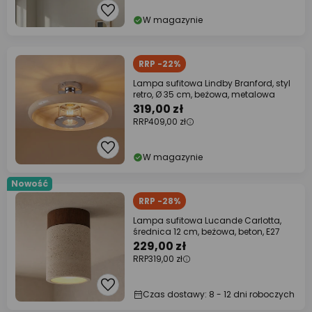
W magazynie
RRP -22%
Lampa sufitowa Lindby Branford, styl
retro, Ø 35 cm, beżowa, metalowa
319,00 zł
RRP
409,00 zł
W magazynie
Nowość
RRP -28%
Lampa sufitowa Lucande Carlotta,
średnica 12 cm, beżowa, beton, E27
229,00 zł
RRP
319,00 zł
Czas dostawy: 8 - 12 dni roboczych