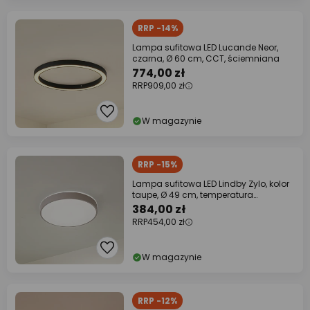
RRP -14%
Lampa sufitowa LED Lucande Neor,
czarna, Ø 60 cm, CCT, ściemniana
774,00 zł
RRP
909,00 zł
W magazynie
RRP -15%
Lampa sufitowa LED Lindby Zylo, kolor
taupe, Ø 49 cm, temperatura
barwowa
384,00 zł
RRP
454,00 zł
W magazynie
RRP -12%