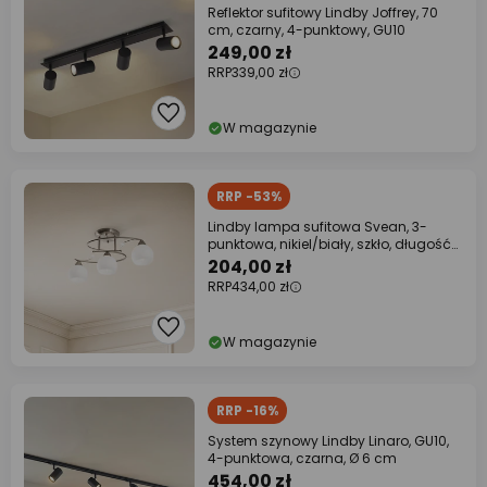
Reflektor sufitowy Lindby Joffrey, 70
cm, czarny, 4-punktowy, GU10
249,00 zł
RRP
339,00 zł
W magazynie
RRP -53%
Lindby lampa sufitowa Svean, 3-
punktowa, nikiel/biały, szkło, długość
60 cm
204,00 zł
RRP
434,00 zł
W magazynie
RRP -16%
System szynowy Lindby Linaro, GU10,
4-punktowa, czarna, Ø 6 cm
454,00 zł