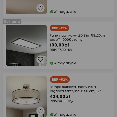
W magazynie
Reklama
RRP -12%
Panel natynkowy LED Slim 58x20cm
on/off 4000K czarny
199,00 zł
RRP
227,00 zł
W magazynie
RRP -52%
Lampa sufitowa Lindby Pikka,
brązowa, tekstylna, Ø 50 cm, E27
434,00 zł
RRP
909,00 zł
W magazynie