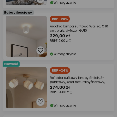
W magazynie
Rabat ilościowy
RRP -28%
Arcchio lampa sufitowa Walisa, Ø 10
cm, biały, dyfuzor, GU10
229,00 zł
RRP
319,00 zł
W magazynie
Nowość
RRP -24%
Reflektor sufitowy Lindby Shiloh, 3-
punktowy, kolor naturalny/beżowy,
drewno
274,00 zł
RRP
364,00 zł
W magazynie