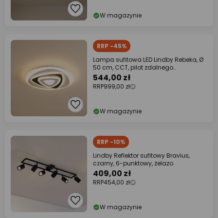
W magazynie
RRP -45%
Lampa sufitowa LED Lindby Rebeka, Ø
50 cm, CCT, pilot zdalnego
sterowania
544,00 zł
RRP
999,00 zł
W magazynie
RRP -10%
Lindby Reflektor sufitowy Bravius,
czarny, 6-punktowy, żelazo
409,00 zł
RRP
454,00 zł
W magazynie