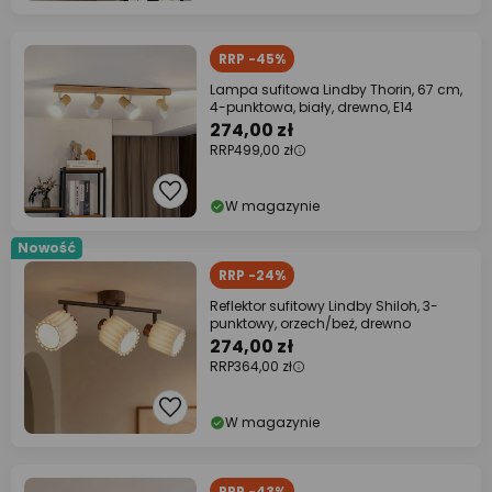
RRP -45%
Lampa sufitowa Lindby Thorin, 67 cm,
4-punktowa, biały, drewno, E14
274,00 zł
RRP
499,00 zł
W magazynie
Nowość
RRP -24%
Reflektor sufitowy Lindby Shiloh, 3-
punktowy, orzech/beż, drewno
274,00 zł
RRP
364,00 zł
W magazynie
RRP -43%