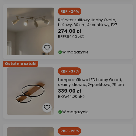
RRP -24%
Reflektor sufitowy Lindby Ovelia,
beżowy, 80 cm, 4-punktowy, E27
274,00 zł
RRP
364,00 zł
W magazynie
Ostatnie sztuki
RRP -37%
Lampa sufitowa LED Lindby Galad,
czarny, drewno, 2-punktowa, 75 cm
339,00 zł
RRP
544,00 zł
W magazynie
RRP -26%