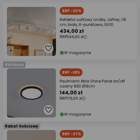
RRP -20%
Reflektor sufitowy Lindby Joffrey, 116
cm, biały, 6-punktowa, GU10
434,00 zł
RRP
544,00 zł
W magazynie
Reklama
RRP -18%
Paulmann Atria Shine Panel on/off
czarny 830 Ø19cm
144,00 zł
RRP
176,00 zł
W magazynie
Rabat ilościowy
RRP -37%