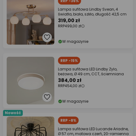
RRP -36%
Lampa sufitowa Lindby Svean, 4
światła, biała, szkło, długość 42,5 cm
319,00 zł
RRP
499,00 zł
W magazynie
RRP -15%
Lampa sufitowa LED Lindby Zylo,
beżowa, Ø 49 cm, CCT, ściemniana
384,00 zł
RRP
454,00 zł
W magazynie
Nowość
RRP -8%
Lampa sufitowa LED Lucande Ariadne,
Ø 57 cm, matowa czerń, 20-ramienna