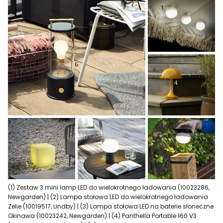
(1) Zestaw 3 mini lamp LED do wielokrotnego ładowania (10023286,
Newgarden) | (2) Lampa stołowa LED do wielokrotnego ładowania
Zelie (10019517, Lindby) | (3) Lampa stołowa LED na baterie słoneczne
Okinawa (10023242, Newgarden) | (4) Panthella Portable 160 V3