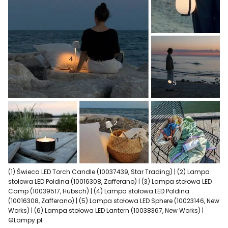
(1) Świeca LED Torch Candle (10037439, Star Trading) | (2) Lampa
stołowa LED Poldina (10016308, Zafferano) | (3) Lampa stołowa LED
Camp (10039517, Hübsch) | (4) Lampa stołowa LED Poldina
(10016308, Zafferano) | (5) Lampa stołowa LED Sphere (10023146, New
Works) | (6) Lampa stołowa LED Lantern (10038367, New Works) |
©Lampy.pl