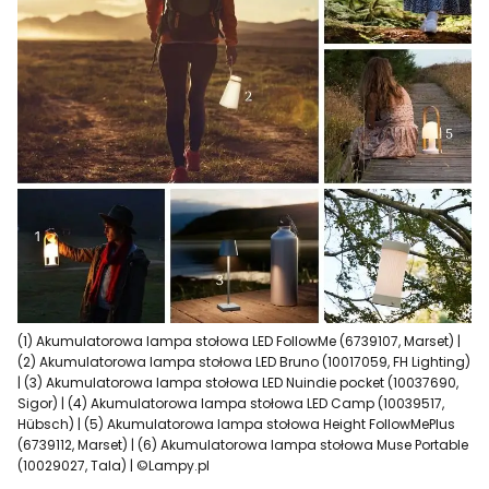
(1) Akumulatorowa lampa stołowa LED FollowMe (6739107, Marset) |
(2) Akumulatorowa lampa stołowa LED Bruno (10017059, FH Lighting)
| (3) Akumulatorowa lampa stołowa LED Nuindie pocket (10037690,
Sigor) | (4) Akumulatorowa lampa stołowa LED Camp (10039517,
Hübsch) | (5) Akumulatorowa lampa stołowa Height FollowMePlus
(6739112, Marset) | (6) Akumulatorowa lampa stołowa Muse Portable
(10029027, Tala) | ©Lampy.pl