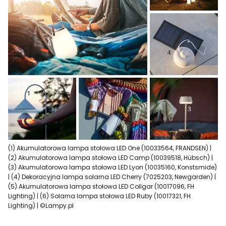
(1) Akumulatorowa lampa stołowa LED One (10033564, FRANDSEN) |
(2) Akumulatorowa lampa stołowa LED Camp (10039518, Hübsch) |
(3) Akumulatorowa lampa stołowa LED Lyon (10035160, Konstsmide)
| (4) Dekoracyjna lampa solarna LED Cherry (7025203, Newgarden) |
(5) Akumulatorowa lampa stołowa LED Collgar (10017096, FH
Lighting) | (6) Solarna lampa stołowa LED Ruby (10017321, FH
Lighting) | ©Lampy.pl