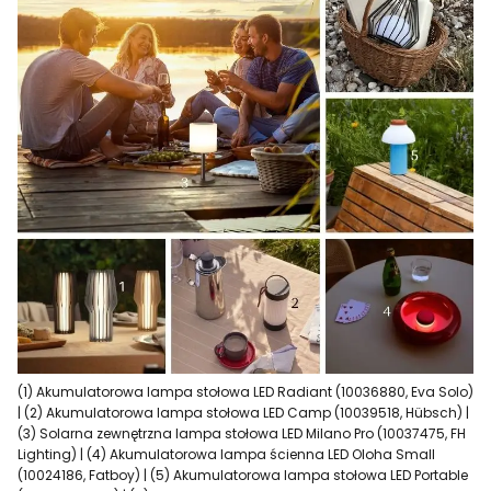
(1) Akumulatorowa lampa stołowa LED Radiant (10036880, Eva Solo)
| (2) Akumulatorowa lampa stołowa LED Camp (10039518, Hübsch) |
(3) Solarna zewnętrzna lampa stołowa LED Milano Pro (10037475, FH
Lighting) | (4) Akumulatorowa lampa ścienna LED Oloha Small
(10024186, Fatboy) | (5) Akumulatorowa lampa stołowa LED Portable