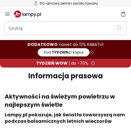
50-dniowy termin zwrotu towaru
Przejdź
do
Szukaj
treści
aj
Szuka
DODATKOWO
nawet do 13% RABATU!
Kod:
TYDZIEN
kopiuj
TYDZIEŃ WOW
| do -70%
Informacja prasowa
Aktywności na świeżym powietrzu w
najlepszym świetle
Lampy.pl pokazuje, jak światła towarzyszą nam
podczas balsamicznych letnich wieczorów