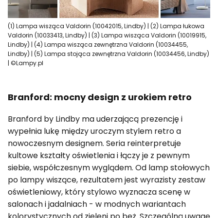
(1) Lampa wisząca Valdorin (10042015, Lindby) | (2) Lampa łukowa
Valdorin (10033413, Lindby) | (3) Lampa wisząca Valdorin (10019915,
Lindby) | (4) Lampa wisząca zewnętrzna Valdorin (10034455,
Lindby) | (5) Lampa stojąca zewnętrzna Valdorin (10034456, Lindby)
| ©Lampy.pl
Branford: mocny design z urokiem retro
Branford by Lindby ma uderzającą prezencję i
wypełnia lukę między uroczym stylem retro a
nowoczesnym designem. Seria reinterpretuje
kultowe kształty oświetlenia i łączy je z pewnym
siebie, współczesnym wyglądem. Od lamp stołowych
po lampy wiszące, rezultatem jest wyrazisty zestaw
oświetleniowy, który stylowo wyznacza scenę w
salonach i jadalniach - w modnych wariantach
kolorystycznych od zieleni po beż. Szczególną uwagę