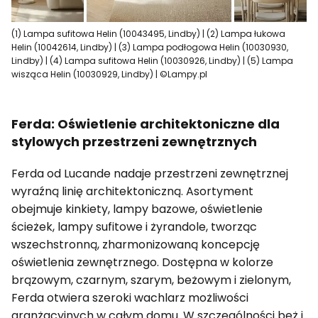
(1) Lampa sufitowa Helin (10043495, Lindby) | (2) Lampa łukowa
Helin (10042614, Lindby) | (3) Lampa podłogowa Helin (10030930,
Lindby) | (4) Lampa sufitowa Helin (10030926, Lindby) | (5) Lampa
wisząca Helin (10030929, Lindby) | ©Lampy.pl
Ferda: Oświetlenie architektoniczne dla
stylowych przestrzeni zewnętrznych
Ferda od Lucande nadaje przestrzeni zewnętrznej
wyraźną linię architektoniczną. Asortyment
obejmuje kinkiety, lampy bazowe, oświetlenie
ścieżek, lampy sufitowe i żyrandole, tworząc
wszechstronną, zharmonizowaną koncepcję
oświetlenia zewnętrznego. Dostępna w kolorze
brązowym, czarnym, szarym, beżowym i zielonym,
Ferda otwiera szeroki wachlarz możliwości
aranżacyjnych w całym domu. W szczególności beż i