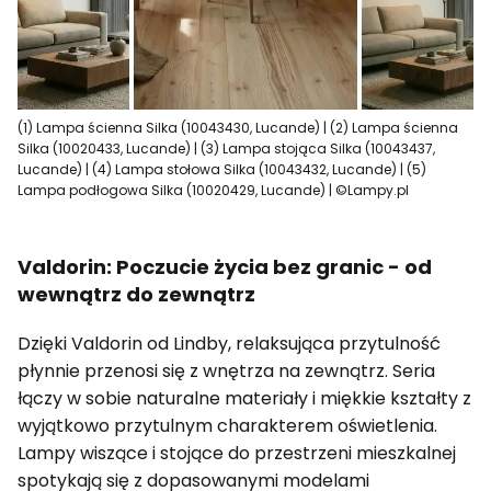
(1) Lampa ścienna Silka (10043430, Lucande) | (2) Lampa ścienna
Silka (10020433, Lucande) | (3) Lampa stojąca Silka (10043437,
Lucande) | (4) Lampa stołowa Silka (10043432, Lucande) | (5)
Lampa podłogowa Silka (10020429, Lucande) | ©Lampy.pl
Valdorin: Poczucie życia bez granic - od
wewnątrz do zewnątrz
Dzięki Valdorin od Lindby, relaksująca przytulność
płynnie przenosi się z wnętrza na zewnątrz. Seria
łączy w sobie naturalne materiały i miękkie kształty z
wyjątkowo przytulnym charakterem oświetlenia.
Lampy wiszące i stojące do przestrzeni mieszkalnej
spotykają się z dopasowanymi modelami