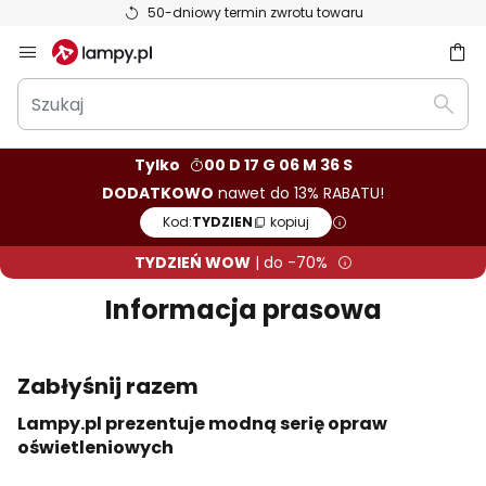
50-dniowy termin zwrotu towaru
Przejdź
do
Szukaj
treści
aj
Szuka
Tylko
00 D 17 G 06 M 34 S
DODATKOWO
nawet do 13% RABATU!
Kod:
TYDZIEN
kopiuj
TYDZIEŃ WOW
| do -70%
Informacja prasowa
Zabłyśnij razem
Lampy.pl prezentuje modną serię opraw
oświetleniowych