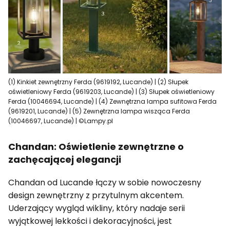
(1) Kinkiet zewnętrzny Ferda (9619192, Lucande) | (2) Słupek
oświetleniowy Ferda (9619203, Lucande) | (3) Słupek oświetleniowy
Ferda (10046694, Lucande) | (4) Zewnętrzna lampa sufitowa Ferda
(9619201, Lucande) | (5) Zewnętrzna lampa wisząca Ferda
(10046697, Lucande) | ©Lampy.pl
Chandan: Oświetlenie zewnętrzne o
zachęcającej elegancji
Chandan od Lucande łączy w sobie nowoczesny
design zewnętrzny z przytulnym akcentem.
Uderzający wygląd wikliny, który nadaje serii
wyjątkowej lekkości i dekoracyjności, jest