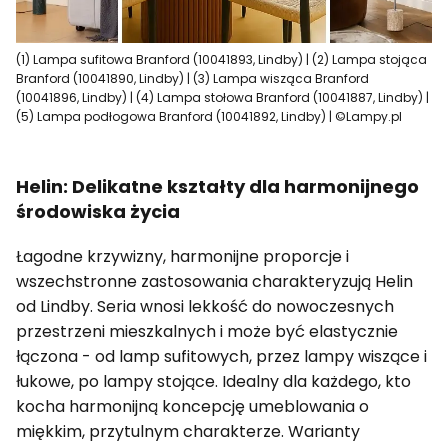
(1) Lampa sufitowa Branford (10041893, Lindby) | (2) Lampa stojąca
Branford (10041890, Lindby) | (3) Lampa wisząca Branford
(10041896, Lindby) | (4) Lampa stołowa Branford (10041887, Lindby) |
(5) Lampa podłogowa Branford (10041892, Lindby) | ©Lampy.pl
Helin: Delikatne kształty dla harmonijnego
środowiska życia
Łagodne krzywizny, harmonijne proporcje i
wszechstronne zastosowania charakteryzują Helin
od Lindby. Seria wnosi lekkość do nowoczesnych
przestrzeni mieszkalnych i może być elastycznie
łączona - od lamp sufitowych, przez lampy wiszące i
łukowe, po lampy stojące. Idealny dla każdego, kto
kocha harmonijną koncepcję umeblowania o
miękkim, przytulnym charakterze. Warianty