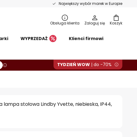
Największy wybór marek w Europie
Obsługa klienta
Zaloguj się
Koszyk
arki
WYPRZEDAŻ
Klienci firmowi
TYDZIEŃ WOW
| do -70%
lampa stołowa Lindby Yvette, niebieska, IP44,