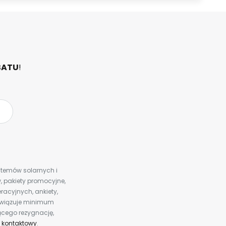
BATU
!
ystemów solarnych i
 pakiety promocyjne,
racyjnych, ankiety,
bowiązuje minimum
ącego rezygnację,
 kontaktowy
.