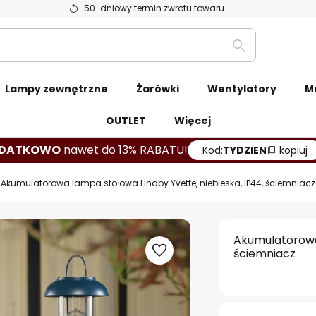
50-dniowy termin zwrotu towaru
Szukaj
Lampy zewnętrzne
Żarówki
Wentylatory
M
OUTLET
Więcej
DATKOWO
nawet do 13% RABATU!
Kod:
TYDZIEN
kopiuj
Akumulatorowa lampa stołowa Lindby Yvette, niebieska, IP44, ściemniacz
Akumulatorowa 
ściemniacz