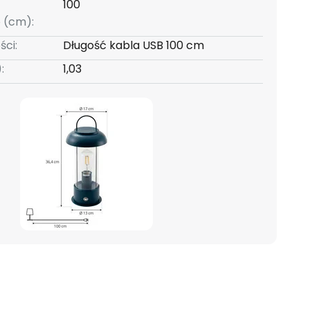
100
 (cm):
ści:
Długość kabla USB 100 cm
:
1,03