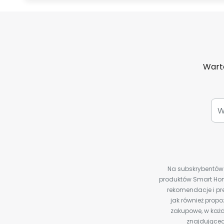
Warto
Na subskrybentów c
produktów Smart Hom
rekomendacje i pre
jak również prop
zakupowe, w każd
znajdująceg