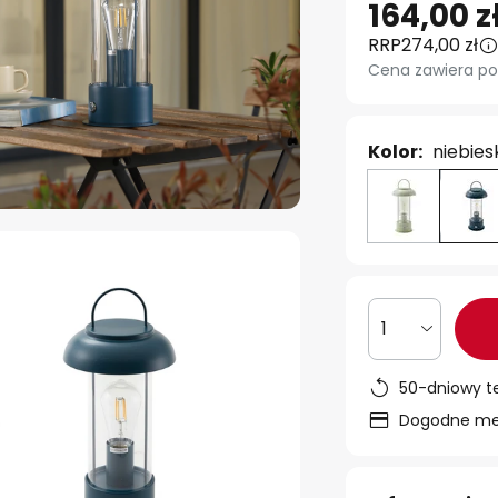
164,00 z
RRP
274,00 zł
Cena zawiera po
Kolor:
niebies
1
50-dniowy t
Dogodne met