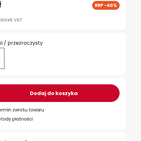
ł
RRP -40%
datek VAT.
ki / przezroczysty
Dodaj do koszyka
ermin zwrotu towaru
ody płatności