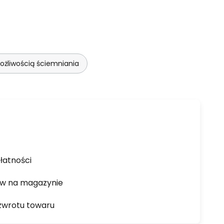
żliwością ściemniania
łatności
ów na magazynie
zwrotu towaru