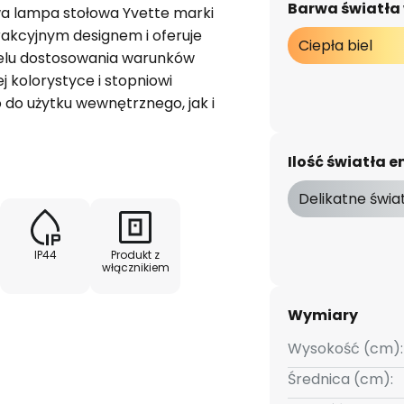
Barwa światła
wa lampa stołowa Yvette marki
rakcyjnym designem i oferuje
Ciepła biel
celu dostosowania warunków
ej kolorystyce i stopniowi
 do użytku wewnętrznego, jak i
ąc się na tarasach i
kowanie oprawy służy zarówno
Ilość światła
i gastronomicznym
stronną. Efektywność
Delikatne świa
iejszyć zużycie energii
żone rozwiązanie oświetleniowe.
IP44
Produkt z
torowi może pracować przez 5
włącznikiem
 elastyczne ustawienie oprawy.
nę stylu retro - wyposażona w
Wymiary
kę LED E27 - w zestawie
Wysokość (cm):
enia 5 h, czas ładowania 2 h -
ci 1 m
Średnica (cm):