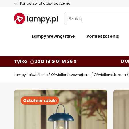
Przejdź
Ponad 25 lat doświadczenia
do
Szukaj
treści
Lampy wewnętrzne
Pomieszczenia
DO
Tylko
02 D 18 G 01 M 35 S
Lampy i oświetlenie
Oświetlenie zewnętrzne
Oświetlenie tarasu
Przejdź
na
Ostatnie sztuki
koniec
galerii