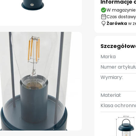
Informacje 
W magazynie
Czas dostawy:
Żarówka
w z
Szczegółow
Marka
Numer artykułu
Wymiary:
Materiał:
Klasa ochronno