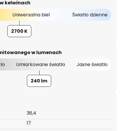
 w kelwinach
Uniwersalna biel
Światło dzienne
2700 K
 emitowanego w lumenach
tło
Umiarkowane światło
Jasne światło
240 lm
36,4
17