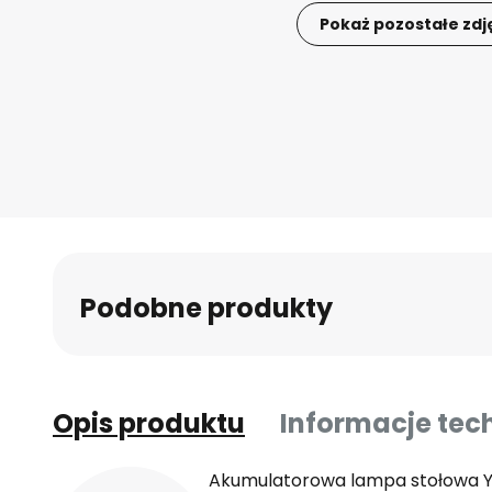
Pokaż pozostałe zdj
Przejdź
na
początek
galerii
Podobne produkty
Opis produktu
Informacje tec
Akumulatorowa lampa stołowa Yv