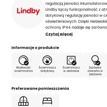
regulacją jasności Akumulatoro
Lindby łączy funkcjonalność z at
dotykową regulację jasności w 
oświetleniowych. Dzięki niebieski
ochrony IP44 nadaje się zarówno
zewnętrznego, idealnie sprawdzaj
Czytaj więcej
balkonach. Stylistyczne ukierun
nowoczesnym, jak i hotelowym 
Informacje o produkcie
środowiskom, czyniąc ją wszech
energetyczna oprawy pomaga zmn
elektrycznej i oferuje zrównowa
Możliwość
Ściemniacz
Ściemniacz
Żarówka
Dzięki zintegrowanemu akumula
ściemniania
dotykowy
w zestawie
zawarta w
zestawie
godzin bez kabla, co pozwala na
Wygląd latarni nadaje jej odrobi
specjalną niskonapięciową żarów
Preferowane pomieszczenia
akumulator 3600 mAh, czas świec
w zestawie kabel USB-C o długoś